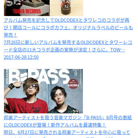
アルバム発売を記念してOLDCODEXとタワレコのコラボが再
び！開店コールにコラボカフェ、オリジナルラベルのビールも
発売！
7月26日に新しいアルバムを発売するOLDCODEXとタワーレコ
ード全店の11大コラボ企画の実施が決定！さらに、TOW…
2017-06-28 12:50
邦楽アーティストを扱う音楽マガジン「B-PASS」8月号の表紙
にOLDCODEXが登場！新作アルバムを最速特集！
明日、6月27日に発売される邦楽アーティストを中心に扱って