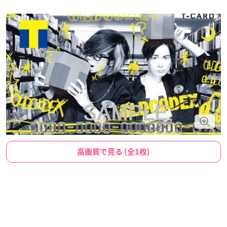
高画質で見る (全1枚)