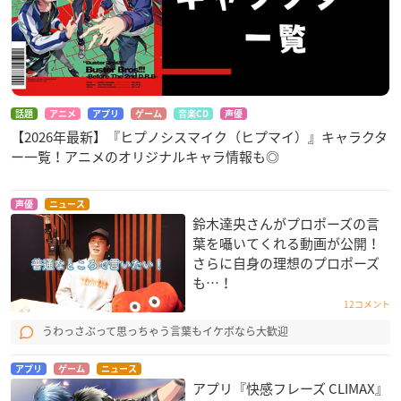
話題
アニメ
アプリ
ゲーム
音楽CD
声優
【2026年最新】『ヒプノシスマイク（ヒプマイ）』キャラクタ
ー一覧！アニメのオリジナルキャラ情報も◎
声優
ニュース
鈴木達央さんがプロポーズの言
葉を囁いてくれる動画が公開！
さらに自身の理想のプロポーズ
も…！
12コメント
うわっさぶって思っちゃう言葉もイケボなら大歓迎
アプリ
ゲーム
ニュース
アプリ『快感フレーズ CLIMAX』