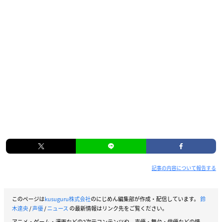
記事の内容について報告する
このページは
kusuguru株式会社
のにじめん編集部が作成・配信しています。
鈴
木達央
/
声優
/
ニュース
の最新情報はリンク先をご覧ください。
アニメ・ゲーム・漫画などの2次元コンテンツや、声優・舞台・俳優などの情