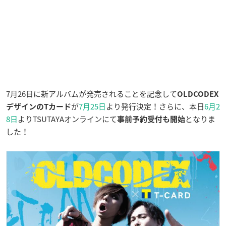
7月26日に新アルバムが発売されることを記念して
OLDCODEX
が
7月25日
より発行決定！さらに、本日
6月2
デザインのTカード
8日
よりTSUTAYAオンラインにて
となりま
事前予約受付も開始
した！