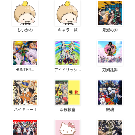
ちいかわ
キャラ一覧
鬼滅の刃
HUNTER...
アイドリッシ...
刀剣乱舞
ハイキュー!!
暗殺教室
銀魂