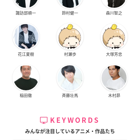
諏訪部順一
鈴村健一
森川智之
花江夏樹
村瀬歩
大塚芳忠
稲田徹
斉藤壮馬
木村昴
KEYWORDS
みんなが注目しているアニメ・作品たち