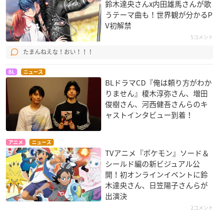
鈴木達央さんx内田雄馬さんが歌
うテーマ曲も！世界観が分かるP
V初解禁
5コメント
たまんねえな！おい！！！
BL
ニュース
BLドラマCD『俺は頼り方がわか
りません』榎木淳弥さん、増田
俊樹さん、河西健吾さんらのキ
ャストインタビュー到着！
アニメ
ニュース
TVアニメ『ポケモン』ソード＆
シールド編の新ビジュアル公
開！初オンラインイベントに鈴
木達央さん、日笠陽子さんらが
出演決
2コメント