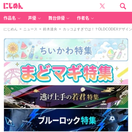
に
じ
め
ん
作品名
声優
舞台俳優
作者名
にじめん
>
ニュース
>
鈴木達央
> カッコよすぎでは！？OLDCODEXデザ