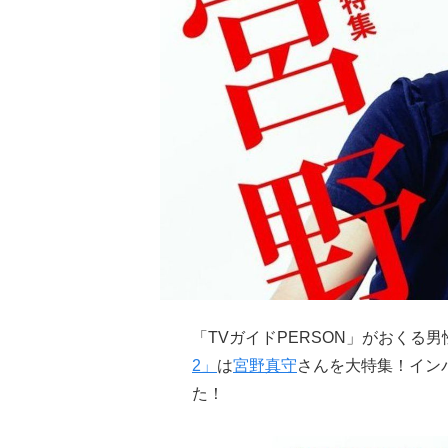
「TVガイドPERSON」がおくる
2」
は
宮野真守
さんを大特集！イン
た！