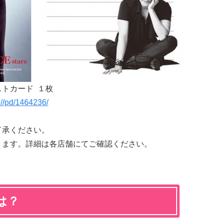
ストカード １枚
n//pd/1464236/
了承ください。
ります。詳細は各店舗にてご確認ください。
は？