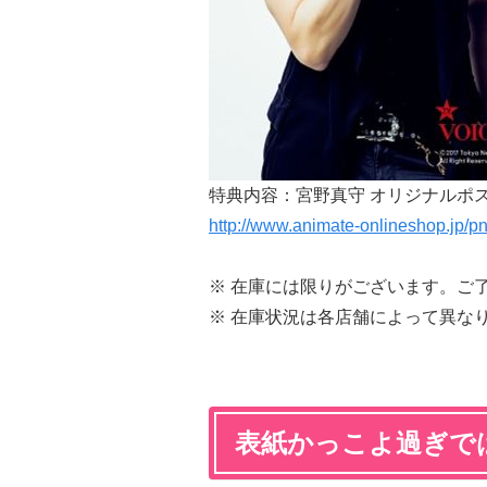
特典内容：宮野真守 オリジナルポ
http://www.animate-onlineshop.jp/p
※ 在庫には限りがございます。ご
※ 在庫状況は各店舗によって異な
表紙かっこよ過ぎで