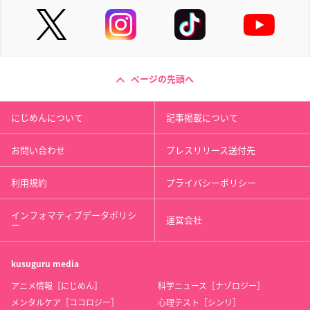
ページの先頭へ
にじめんについて
記事掲載について
お問い合わせ
プレスリリース送付先
利用規約
プライバシーポリシー
インフォマティブデータポリシ
運営会社
ー
kusuguru
media
アニメ情報［にじめん］
科学ニュース［ナゾロジー］
メンタルケア［ココロジー］
心理テスト［シンリ］