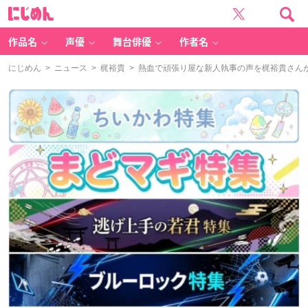
に
じ
め
ん
作品名
声優
舞台俳優
作者名
にじめん
>
ニュース
>
梶裕貴
> 熱血で頑張り屋な新人執事の声を梶裕貴さんが