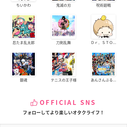
ちいかわ
鬼滅の刃
呪術廻戦
忍たま乱太郎
刀剣乱舞
Ｄｒ．ＳＴＯ...
銀魂
テニスの王子様
あんさんぶる...
OFFICIAL SNS
フォローしてより楽しいオタクライフ！