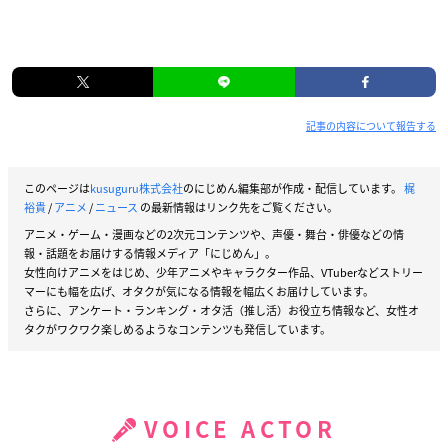
記事の内容について報告する
このページは
kusuguru株式会社
のにじめん編集部が作成・配信しています。
梶
裕貴
/
アニメ
/
ニュース
の最新情報はリンク先をご覧ください。
アニメ・ゲーム・漫画などの2次元コンテンツや、声優・舞台・俳優などの情
報・話題をお届けする情報メディア「にじめん」。
女性向けアニメをはじめ、少年アニメやキャラクター作品、VTuberなどストリー
マーにも幅を広げ、オタクが気になる情報を幅広くお届けしています。
さらに、アンケート・ランキング・オタ活（推し活）お役立ち情報など、女性オ
タクがワクワク楽しめるようなコンテンツも発信しています。
VOICE ACTOR