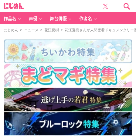
に
じ
め
ん
作品名
声優
舞台俳優
作者名
にじめん
>
ニュース
>
花江夏樹
> 花江夏樹さんが人間密着ドキュメンタリー