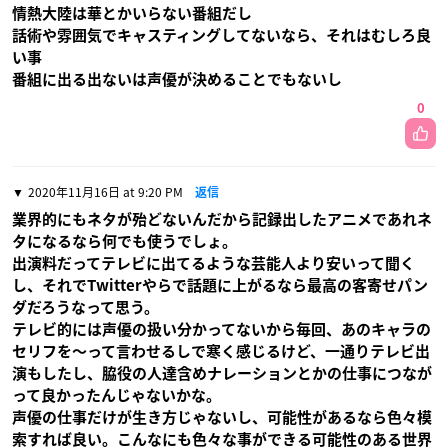
情熱大陸は華とかいらない番組だし
話術や雰囲気でキャスティングしてないなら、それはむしろ良
い事
番組に出る出ないは声優が決めることでもないし
0
2020年11月16日 at 9:20 PM
返信
業界的にもネタが殆どないんだから記録出したアニメであれネ
タになるなら何でも使うでしょ。
出演料だってテレビに出てるような芸能人より安いって聞く
し、それでTwitterやらで話題に上がるなら最高の客寄せパン
ダだろうなって思う。
テレビ的には声優の扱い分かってないから毎回、あのキャラの
セリフを〜って言わせるしで寒く感じるけど、一通りテレビ出
演もしたし、脇役の人達含めナレーションとかの仕事につなが
って良かったんじゃないかな。
声優の仕事だけが生き方じゃないし、可能性があるなら色々模
索すれば良い。こんなにも色々な事ができる可能性のある世界