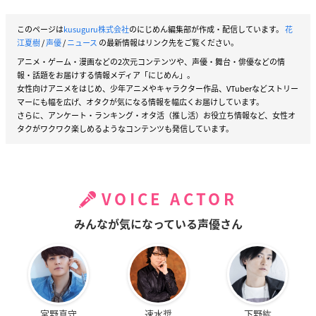
このページは
kusuguru株式会社
のにじめん編集部が作成・配信しています。
花
江夏樹
/
声優
/
ニュース
の最新情報はリンク先をご覧ください。
アニメ・ゲーム・漫画などの2次元コンテンツや、声優・舞台・俳優などの情
報・話題をお届けする情報メディア「にじめん」。
女性向けアニメをはじめ、少年アニメやキャラクター作品、VTuberなどストリー
マーにも幅を広げ、オタクが気になる情報を幅広くお届けしています。
さらに、アンケート・ランキング・オタ活（推し活）お役立ち情報など、女性オ
タクがワクワク楽しめるようなコンテンツも発信しています。
VOICE ACTOR
みんなが気になっている声優さん
宮野真守
速水奨
下野紘