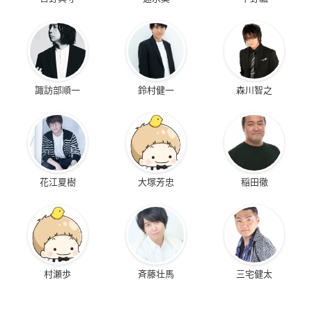
諏訪部順一
鈴村健一
森川智之
花江夏樹
大塚芳忠
稲田徹
村瀬歩
斉藤壮馬
三宅健太