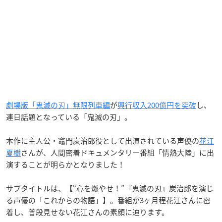
劇場版「鬼滅の刃」無限列車編
が
興行収入200億円を突破
し、
連日話題となっている「鬼滅の刃」。
本作に主人公・竈門炭治郎役として出演されている声優の
花江
夏樹
さんが、人間密着ドキュメンタリー番組「情熱大陸」に出
演することが明らかとなりました！
サブタイトルは、【“心を燃やせ！”『鬼滅の刃』炭治郎を演じ
る声優の「これからの物語」】。番組が3ヶ月程花江さんに密
着し、普段見せない花江さんの素顔に迫ります。