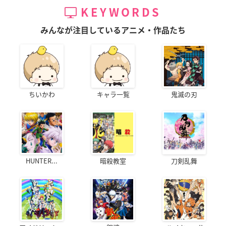
KEYWORDS
みんなが注目しているアニメ・作品たち
ちいかわ
キャラ一覧
鬼滅の刃
HUNTER...
暗殺教室
刀剣乱舞