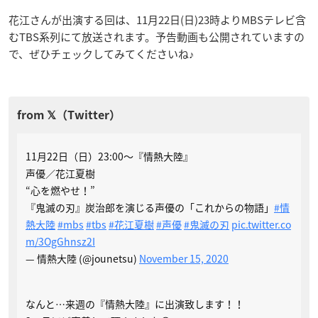
花江さんが出演する回は、11月22日(日)23時よりMBSテレビ含
むTBS系列にて放送されます。予告動画も公開されていますの
で、ぜひチェックしてみてくださいね♪
11月22日（日）23:00～『情熱大陸』
声優／花江夏樹
“心を燃やせ！”
『鬼滅の刃』炭治郎を演じる声優の「これからの物語」
#情
熱大陸
#mbs
#tbs
#花江夏樹
#声優
#鬼滅の刃
pic.twitter.co
m/3OgGhnsz2I
— 情熱大陸 (@jounetsu)
November 15, 2020
なんと…来週の『情熱大陸』に出演致します！！