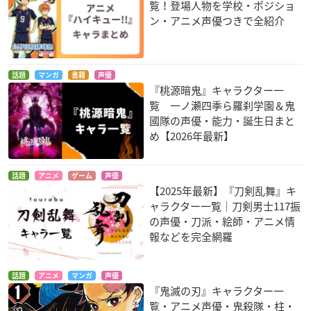
覧！登場人物を学校・ポジショ
ン・アニメ声優つきで全紹介
話題
マンガ
書籍
声優
『桃源暗鬼』キャラクター一
覧 一ノ瀬四季ら羅刹学園＆鬼
國隊の声優・能力・誕生日まと
め【2026年最新】
話題
アニメ
ゲーム
声優
【2025年最新】『刀剣乱舞』キ
ャラクター一覧｜刀剣男士117振
の声優・刀派・絵師・アニメ情
報などを完全網羅
話題
アニメ
マンガ
声優
『鬼滅の刃』キャラクター一
覧・アニメ声優・鬼殺隊・柱・