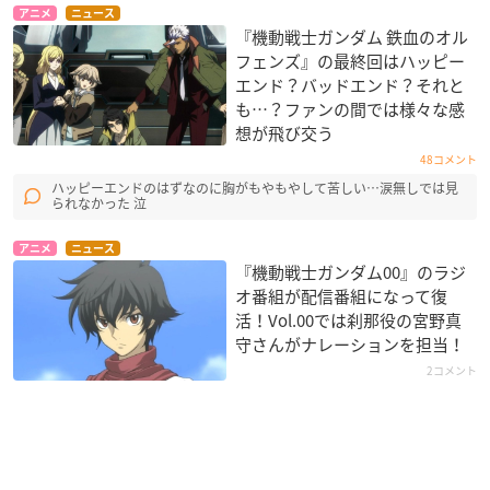
アニメ
ニュース
『機動戦士ガンダム 鉄血のオル
フェンズ』の最終回はハッピー
エンド？バッドエンド？それと
も…？ファンの間では様々な感
想が飛び交う
48コメント
ハッピーエンドのはずなのに胸がもやもやして苦しい…涙無しでは見
られなかった 泣
アニメ
ニュース
『機動戦士ガンダム00』のラジ
オ番組が配信番組になって復
活！Vol.00では刹那役の宮野真
守さんがナレーションを担当！
2コメント