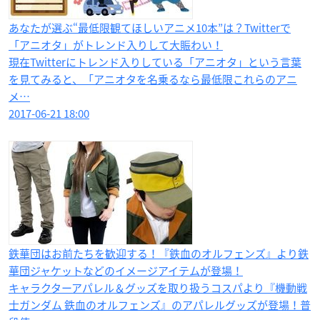
あなたが選ぶ“最低限観てほしいアニメ10本”は？Twitterで
「アニオタ」がトレンド入りして大賑わい！
現在Twitterにトレンド入りしている「アニオタ」という言葉
を見てみると、「アニオタを名乗るなら最低限これらのアニ
メ…
2017-06-21 18:00
鉄華団はお前たちを歓迎する！​『鉄血のオルフェンズ』より鉄
華団ジャケットなどのイメージアイテムが登場！
キャラクターアパレル＆グッズを取り扱うコスパより『機動戦
士ガンダム 鉄血のオルフェンズ』のアパレルグッズが登場！普