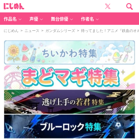
に
じ
め
ん
作品名
声優
舞台俳優
作者名
にじめん
>
ニュース
>
ガンダムシリーズ
> 待ってました！アニメ『鉄血のオ