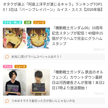
オタクが選ぶ「阿座上洋平が演じるキャラ」ランキングTOP1
0！1位は『バーンブレイバーン』ルイス・スミス【2026年版】
オタ活・推し活
話題
ニュース
『機動戦士ガンダム00』10周年
記念スタンプが配信！40個中15
個がグラハムで完全にグラハム
スタンプ
8コメント
本当に(笑)グラハムスペシャル出そう！
アニメ
ニュース
『機動戦士ガンダム 鉄血のオル
フェンズ』カウントダウン最終
日は河西健吾さんが登場！本日2
日17時より放送開始！
7コメント
うめめそろそろ髪切った方が良いんじゃないかな