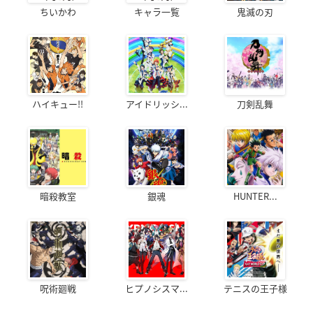
ちいかわ
キャラ一覧
鬼滅の刃
ハイキュー!!
アイドリッシ...
刀剣乱舞
暗殺教室
銀魂
HUNTER...
呪術廻戦
ヒプノシスマ...
テニスの王子様