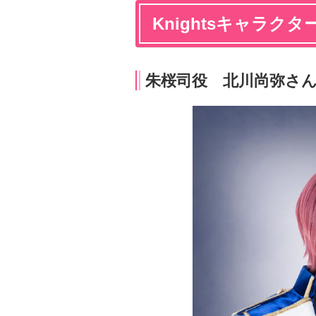
Knightsキャラク
朱桜司役 北川尚弥さ