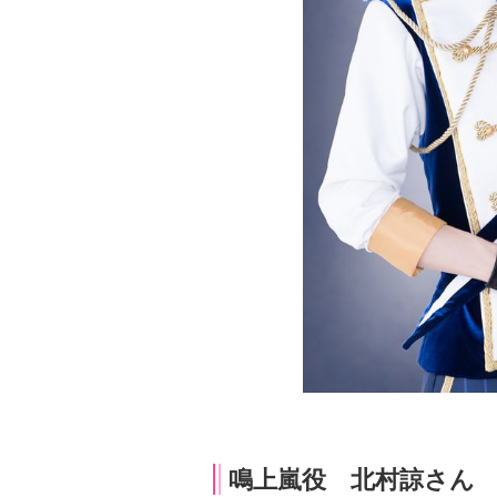
鳴上嵐役 北村諒さん