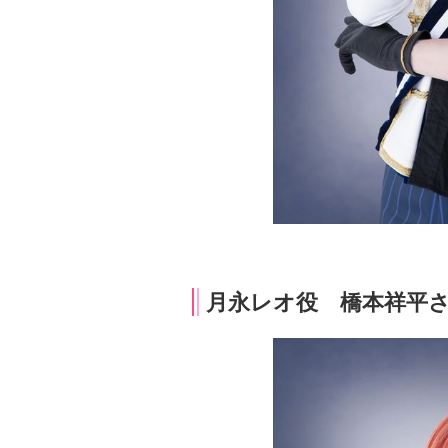
月永レオ役 橋本祥平