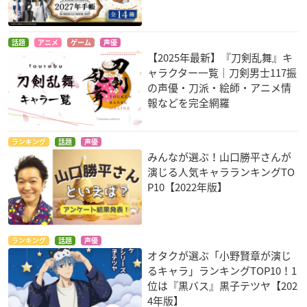
話題
アニメ
ゲーム
声優
【2025年最新】『刀剣乱舞』キ
ャラクター一覧｜刀剣男士117振
の声優・刀派・絵師・アニメ情
報などを完全網羅
ランキング
話題
声優
みんなが選ぶ！山口勝平さんが
演じる人気キャラランキングTO
P10【2022年版】
ランキング
話題
声優
オタクが選ぶ「小野賢章が演じ
るキャラ」ランキングTOP10！1
位は『黒バス』黒子テツヤ【202
4年版】