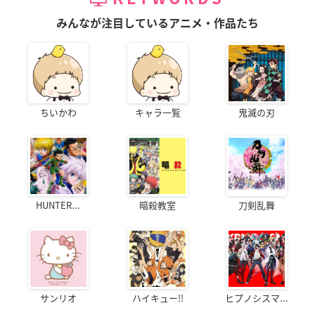
みんなが注目しているアニメ・作品たち
ちいかわ
キャラ一覧
鬼滅の刃
HUNTER...
暗殺教室
刀剣乱舞
サンリオ
ハイキュー!!
ヒプノシスマ...