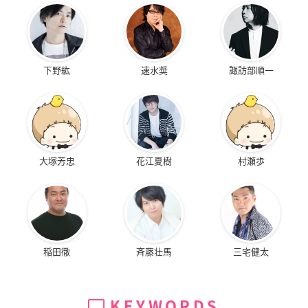
下野紘
速水奨
諏訪部順一
大塚芳忠
花江夏樹
村瀬歩
稲田徹
斉藤壮馬
三宅健太
KEYWORDS