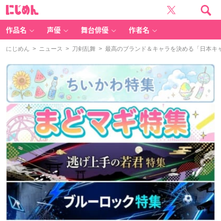
に
じ
め
ん
作品名
声優
舞台俳優
作者名
にじめん
>
ニュース
>
刀剣乱舞
> 最高のブランド＆キャラを決める「日本キャラ