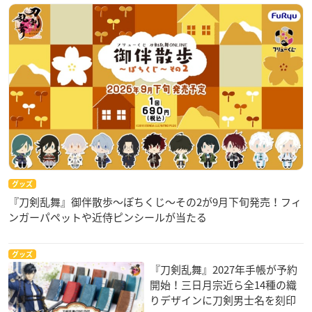
グッズ
『刀剣乱舞』御伴散歩～ぽちくじ～その2が9月下旬発売！フィ
ンガーパペットや近侍ピンシールが当たる
グッズ
『刀剣乱舞』2027年手帳が予約
開始！三日月宗近ら全14種の織
りデザインに刀剣男士名を刻印