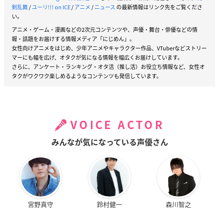
剣乱舞
/
ユーリ!!! on ICE
/
アニメ
/
ニュース
の最新情報はリンク先をご覧くださ
い。
アニメ・ゲーム・漫画などの2次元コンテンツや、声優・舞台・俳優などの情
報・話題をお届けする情報メディア「にじめん」。
女性向けアニメをはじめ、少年アニメやキャラクター作品、VTuberなどストリー
マーにも幅を広げ、オタクが気になる情報を幅広くお届けしています。
さらに、アンケート・ランキング・オタ活（推し活）お役立ち情報など、女性オ
タクがワクワク楽しめるようなコンテンツも発信しています。
VOICE ACTOR
みんなが気になっている声優さん
宮野真守
鈴村健一
森川智之