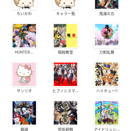
ちいかわ
キャラ一覧
鬼滅の刃
HUNTER...
暗殺教室
刀剣乱舞
サンリオ
ヒプノシスマ...
ハイキュー!!
銀魂
呪術廻戦
アイドリッシ...