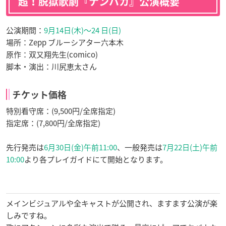
超！脱獄歌劇『ナンバカ』公演概要
公演期間：
9月14日(木)〜24 日(日)
場所：Zepp ブルーシアター六本木
原作：双又翔先生(comico)
脚本・演出：川尻恵太さん
チケット価格
特別看守席：(9,500円/全席指定)
指定席：(7,800円/全席指定)
先行発売は
6月30日(金)午前11:00
、
一般発売は
7月22日(土)午前
10:00
より各プレイガイドにて開始となります。
メインビジュアルや全キャストが公開され、ますます公演が楽
しみですね。