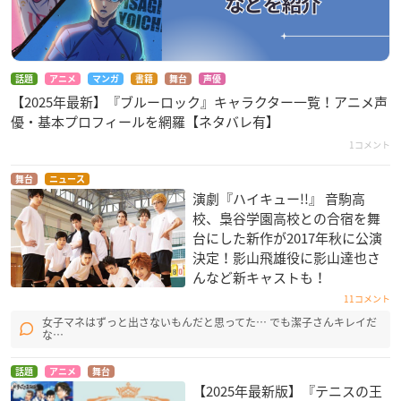
話題
アニメ
マンガ
書籍
舞台
声優
【2025年最新】『ブルーロック』キャラクター一覧！アニメ声
優・基本プロフィールを網羅【ネタバレ有】
1コメント
舞台
ニュース
演劇『ハイキュー!!』 音駒高
校、梟谷学園高校との合宿を舞
台にした新作が2017年秋に公演
決定！影山飛雄役に影山達也さ
んなど新キャストも！
11コメント
女子マネはずっと出さないもんだと思ってた… でも潔子さんキレイだ
な…
話題
アニメ
舞台
【2025年最新版】『テニスの王