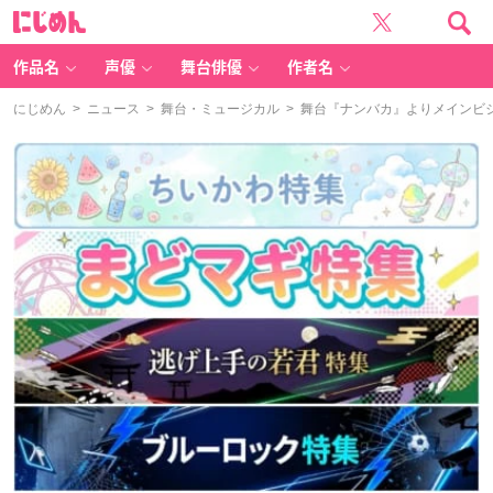
に
じ
め
ん
作品名
声優
舞台俳優
作者名
にじめん
>
ニュース
>
舞台・ミュージカル
> 舞台『ナンバカ』よりメインビ