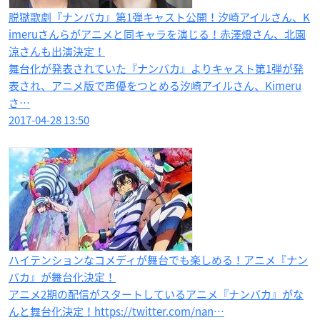
脱獄歌劇『ナンバカ』第1弾キャスト公開！汐崎アイルさん、K
imeruさんらがアニメと同キャラを演じる！赤澤燈さん、北園
涼さんも出演決定！
舞台化が発表されていた『ナンバカ』よりキャスト第1弾が発
表され、アニメ版で声優をつとめる汐崎アイルさん、Kimeru
さ…
2017-04-28 13:50
ハイテンションなコメディが舞台でも楽しめる！アニメ『ナン
バカ』が舞台化決定！
アニメ2期の配信がスタートしているアニメ『ナンバカ』がな
んと舞台化決定！https://twitter.com/nan…