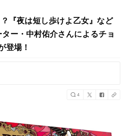
！？『夜は短し歩けよ乙女』など
ター・中村佑介さん​によるチョ
が登場！
4