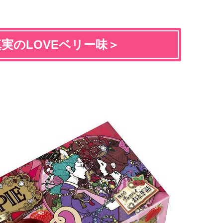
実のLOVEベリー味＞