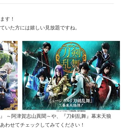
ます！
ていた方には嬉しい見放題ですね。
』 ～阿津賀志山異聞～や、『刀剣乱舞』幕末天狼
あわせてチェックしてみてください！