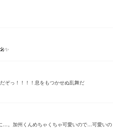
✨
だぞっ！！！！息をもつかせぬ乱舞だ
に…。加州くんめちゃくちゃ可愛いので…可愛いの