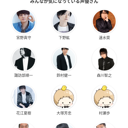
みんなが気になっている声優さん
宮野真守
下野紘
速水奨
諏訪部順一
鈴村健一
森川智之
花江夏樹
大塚芳忠
村瀬歩