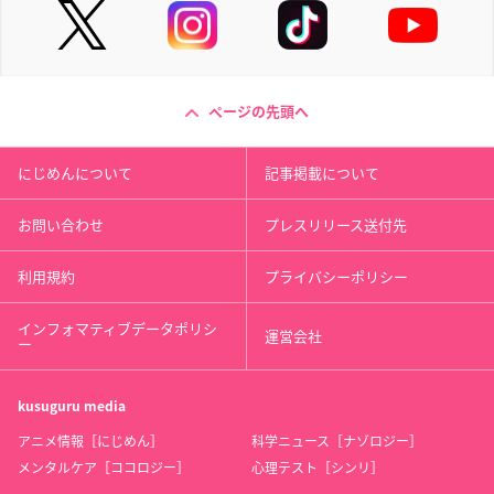
ページの先頭へ
にじめんについて
記事掲載について
お問い合わせ
プレスリリース送付先
利用規約
プライバシーポリシー
インフォマティブデータポリシ
運営会社
ー
kusuguru
media
アニメ情報［にじめん］
科学ニュース［ナゾロジー］
メンタルケア［ココロジー］
心理テスト［シンリ］