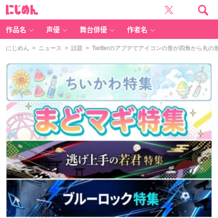
に
じ
め
ん
作品名
声優
舞台俳優
作者名
にじめん
>
ニュース
>
話題
> Twitterのアプデでアイコンの形が四角から