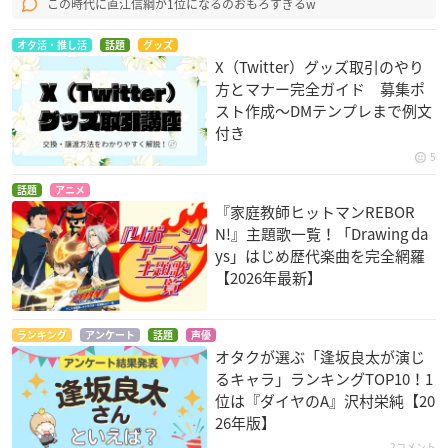
この時代に直江信綱が1位になるのおもろすぎるw
オタ活・推し活
話題
グッズ
X（Twitter）グッズ取引のやり
方とマナー完全ガイド 募集ポ
スト作成〜DMテンプレまで例文
付き
5
話題
アニメ
『家庭教師ヒットマンREBOR
N!』主題歌一覧！「Drawing da
ys」はじめ歴代楽曲を完全網羅
【2026年最新】
ランキング
アンケート
話題
声優
オタクが選ぶ「逢坂良太が演じ
るキャラ」ランキングTOP10！1
位は『ダイヤのA』沢村栄純【20
26年版】
2コメント