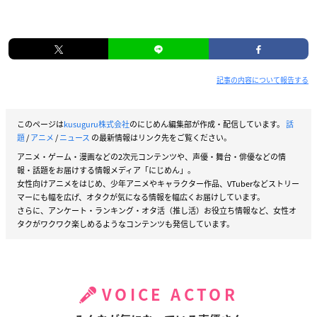
記事の内容について報告する
このページは
kusuguru株式会社
のにじめん編集部が作成・配信しています。
話
題
/
アニメ
/
ニュース
の最新情報はリンク先をご覧ください。
アニメ・ゲーム・漫画などの2次元コンテンツや、声優・舞台・俳優などの情
報・話題をお届けする情報メディア「にじめん」。
女性向けアニメをはじめ、少年アニメやキャラクター作品、VTuberなどストリー
マーにも幅を広げ、オタクが気になる情報を幅広くお届けしています。
さらに、アンケート・ランキング・オタ活（推し活）お役立ち情報など、女性オ
タクがワクワク楽しめるようなコンテンツも発信しています。
VOICE ACTOR