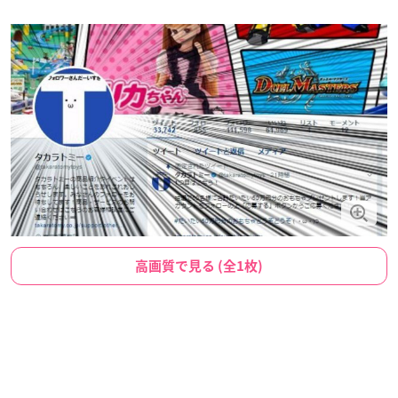
高画質で見る (全1枚)