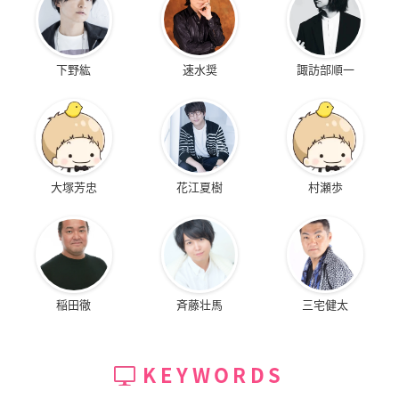
下野紘
速水奨
諏訪部順一
大塚芳忠
花江夏樹
村瀬歩
稲田徹
斉藤壮馬
三宅健太
KEYWORDS