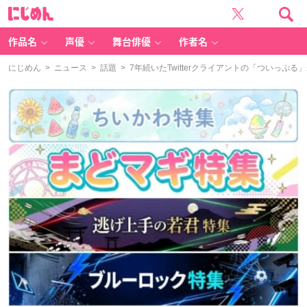
に
じ
め
ん
作品名
声優
舞台俳優
作者名
にじめん
>
ニュース
>
話題
> 7年続いたTwitterクライアントの「ついっ