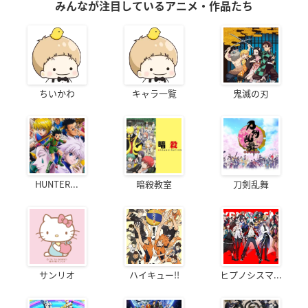
みんなが注目しているアニメ・作品たち
ちいかわ
キャラ一覧
鬼滅の刃
HUNTER...
暗殺教室
刀剣乱舞
サンリオ
ハイキュー!!
ヒプノシスマ...