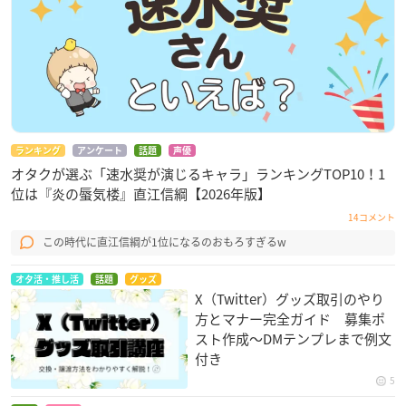
ランキング
アンケート
話題
声優
オタクが選ぶ「速水奨が演じるキャラ」ランキングTOP10！1
位は『炎の蜃気楼』直江信綱【2026年版】
14コメント
この時代に直江信綱が1位になるのおもろすぎるw
オタ活・推し活
話題
グッズ
X（Twitter）グッズ取引のやり
方とマナー完全ガイド 募集ポ
スト作成〜DMテンプレまで例文
付き
5