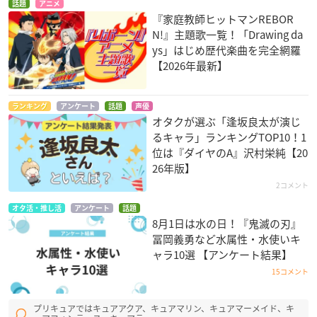
話題
アニメ
『家庭教師ヒットマンREBOR
N!』主題歌一覧！「Drawing da
ys」はじめ歴代楽曲を完全網羅
【2026年最新】
ランキング
アンケート
話題
声優
オタクが選ぶ「逢坂良太が演じ
るキャラ」ランキングTOP10！1
位は『ダイヤのA』沢村栄純【20
26年版】
2コメント
オタ活・推し活
アンケート
話題
8月1日は水の日！『鬼滅の刃』
冨岡義勇など水属性・水使いキ
ャラ10選 【アンケート結果】
15コメント
プリキュアではキュアアクア、キュアマリン、キュアマーメイド、キ