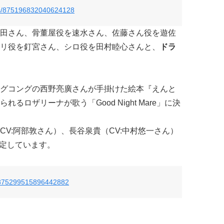
tus/875196832040624128
田さん、骨董屋役を速水さん、佐藤さん役を遊佐
リ役を釘宮さん、シロ役を田村睦心さんと、
ドラ
グコングの西野亮廣さんが手掛けた絵本『えんと
ロザリーナが歌う「Good Night Mare」に決
V:阿部敦さん）、長谷泉貴（CV:中村悠一さん）
に決定しています。
us/875299515896442882