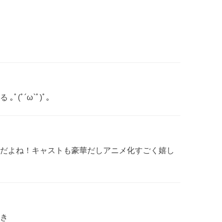
(ﾟ´ω`ﾟ)ﾟ。
だよね！キャストも豪華だしアニメ化すごく嬉し
き