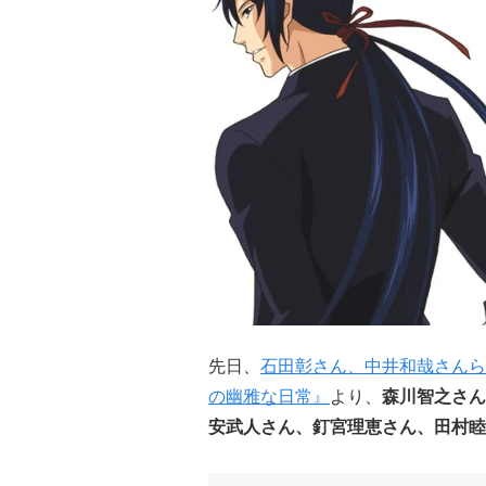
先日、
石田彰さん、中井和哉さんら
の幽雅な日常』
より、
森川智之さん
安武人さん、釘宮理恵さん、田村睦