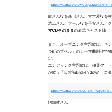
https://twitter.com/YouapaAnime/sta
龍さん役を森川さん、古本屋役を杉
浩二さん、フール役を子安さん、ク
マCDそのまま
の豪華キャスト陣！
また、オープニング主題歌は、キン
つ町のプペル』のテーマ曲制作で知られる
定。
エンディング主題歌は、稲葉夕士（C
が歌う「日常識Broken down」
https://twitter.com/abe_atsuize/stat
阿部敦さん