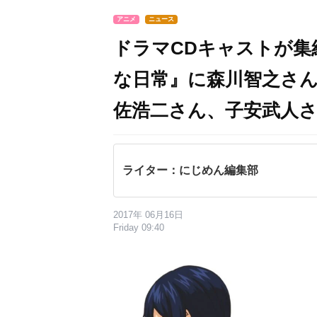
アニメ
ニュース
ドラマCDキャストが集
な日常』に森川智之さ
佐浩二さん、子安武人
ライター：にじめん編集部
2017年 06月16日
Friday 09:40