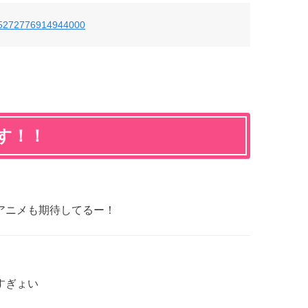
/875272776914944000
す！！
アニメも期待してるー！
すぎょい