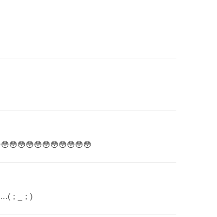
😳😳😳😳😳😳😳😳
(；_；)