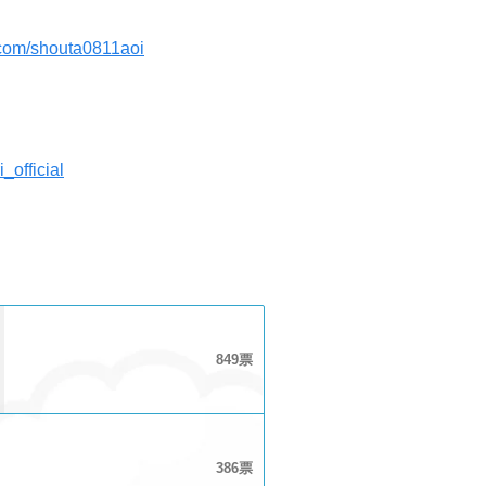
er.com/shouta0811aoi
i_official
849
386