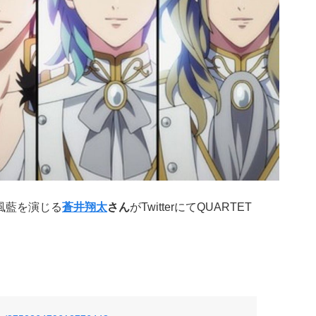
風藍を演じる
蒼井翔太
さん
がTwitterにてQUARTET