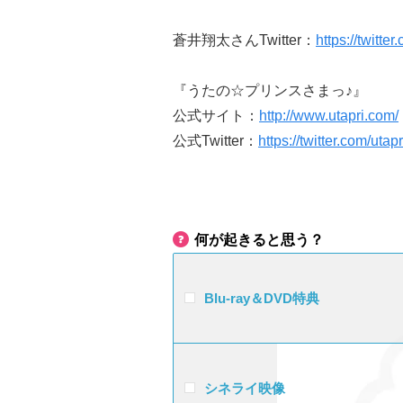
蒼井翔太さんTwitter：
https://twitt
『うたの☆プリンスさまっ♪』
公式サイト：
http://www.utapri.com/
公式Twitter：
https://twitter.com/utapr
何が起きると思う？
Blu-ray＆DVD特典
シネライ映像