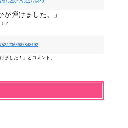
atus/875226479612776448
かが弾けました。」
！？
s/875242365987848192
けました！」とコメント。