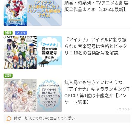
順番・時系列・TVアニメ＆劇場
版全作品まとめ【2026年最新】
話題
アプリ
『アイナナ』アイドルに割り振
られた音楽記号は性格とピッタ
リ！16名の音楽記号を解説
話題
無人島でも生きていけそうな
『アイナナ』キャラランキングT
OP10！第1位は十龍之介【アン
ケート結果】
8コメント
陸が一切入ってないの面白くて可愛い