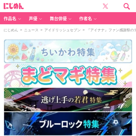
に
じ
め
ん
作品名
声優
舞台俳優
作者名
にじめん
>
ニュース
>
アイドリッシュセブン
> 『アイナナ』ファン感謝祭の