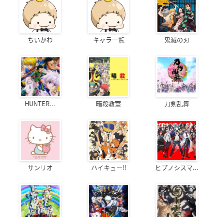
ちいかわ
キャラ一覧
鬼滅の刃
HUNTER...
暗殺教室
刀剣乱舞
サンリオ
ハイキュー!!
ヒプノシスマ...