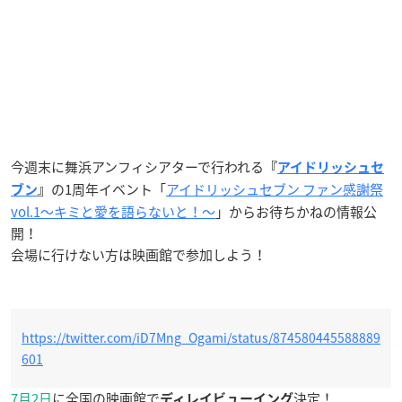
今週末に舞浜アンフィシアターで行われる
『
アイドリッシュセ
の1周年イベント「
アイドリッシュセブン ファン感謝祭
ブン
』
vol.1～キミと愛を語らないと！～
」からお待ちかねの情報公
開！
会場に行けない方は映画館で参加しよう！
https://twitter.com/iD7Mng_Ogami/status/874580445588889
601
7月2日
に全国の映画館で
決定！
ディレイビューイング