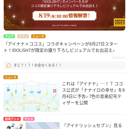
フェア
カフェ
ニュース
「アイナナ×ココス」コラボキャンペーンが8月27日スター
ト！IDOLiSH7が限定の撮り下ろしビジュアルでお出迎え♪
3コメント
まじ？！？！お金なくなる！！
ニュース
これは『アイナナ』…！？ ココ
ス公式が「ナナイロの幸せ」を8
月4日に予告♪ 7色の音楽記号テ
ィザーを公開
劇場アニメ
アニメ
『アイドリッシュセブン』見る