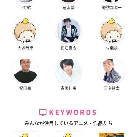
下野紘
速水奨
諏訪部順一
大塚芳忠
花江夏樹
村瀬歩
稲田徹
斉藤壮馬
三宅健太
KEYWORDS
みんなが注目しているアニメ・作品たち