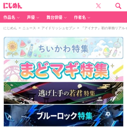
に
じ
め
ん
作品名
声優
舞台俳優
作者名
にじめん
>
ニュース
>
アイドリッシュセブン
> 『アイナナ』初の単独リアルイ