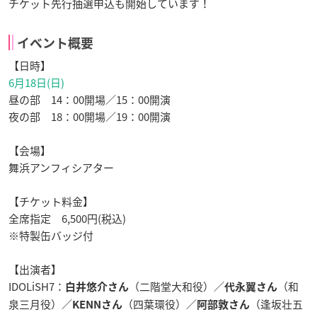
チケット先行抽選申込も開始しています！
イベント概要
【日時】
6月18日(日)
昼の部 14：00開場／15：00開演
夜の部 18：00開場／19：00開演
【会場】
舞浜アンフィシアター
【チケット料金】
全席指定 6,500円(税込)
※特製缶バッジ付
【出演者】
IDOLiSH7：
（二階堂大和役）／
（和
白井悠介さん
代永翼さん
泉三月役）／
（四葉環役）／
（逢坂壮五
KENNさん
阿部敦さん