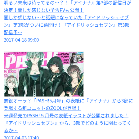
明るい未来は待ってるの…？！『アイナナ』第3部の配信日が
決定！闇しか感じない予告PVも公開！
闇しか感じない…と話題になっていた『アイドリッシュセブ
ン』第3部がついに幕開け！『アイドリッシュセブン』第3部
配信予…
2017-04-18 09:00
悪役オーラ？「PASH!5月号」の表紙に『アイナナ』から3部に
登場する新ユニットのŹOOĻが登場！
来週発売のPASH!５月号の表紙イラストが公開されました！
『アイドリッシュセブン』から、3部でどのように関わってく
るか…
2017-04-03 17:40