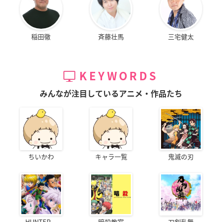
稲田徹
斉藤壮馬
三宅健太
KEYWORDS
みんなが注目しているアニメ・作品たち
ちいかわ
キャラ一覧
鬼滅の刃
HUNTER...
暗殺教室
刀剣乱舞