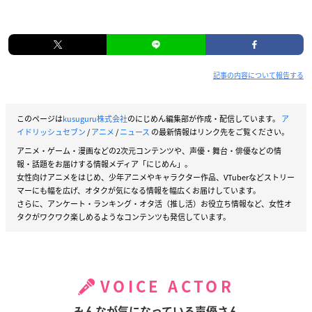
記事の内容について報告する
このページは
kusuguru株式会社
のにじめん編集部が作成・配信しています。
ア
イドリッシュセブン
/
アニメ
/
ニュース
の最新情報はリンク先をご覧ください。
アニメ・ゲーム・漫画などの2次元コンテンツや、声優・舞台・俳優などの情
報・話題をお届けする情報メディア「にじめん」。
女性向けアニメをはじめ、少年アニメやキャラクター作品、VTuberなどストリー
マーにも幅を広げ、オタクが気になる情報を幅広くお届けしています。
さらに、アンケート・ランキング・オタ活（推し活）お役立ち情報など、女性オ
タクがワクワク楽しめるようなコンテンツも発信しています。
VOICE ACTOR
みんなが気になっている声優さん