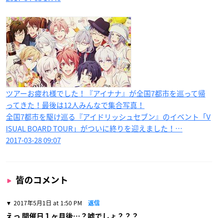
ツアーお疲れ様でした！『アイナナ』が全国7都市を巡って帰
ってきた！最後は12人みんなで集合写真！
全国7都市を駆け巡る『アイドリッシュセブン』のイベント「V
ISUAL BOARD TOUR」がついに終りを迎えました！…
2017-03-28 09:07
皆のコメント
2017年5月1日 at 1:50 PM
返信
えっ 開催日１ヶ月後…？嘘でしょ？？？