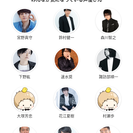
宮野真守
鈴村健一
森川智之
下野紘
速水奨
諏訪部順一
大塚芳忠
花江夏樹
村瀬歩