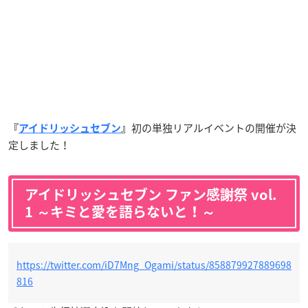
初の単独リアルイベントの開催が決
『
アイドリッシュセブン
』
定しました！
アイドリッシュセブン ファン感謝祭 vol.
1 ～キミと愛を語らないと！～
https://twitter.com/iD7Mng_Ogami/status/858879927889698
816