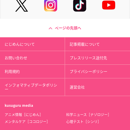
ページの先頭へ
にじめんについて
記事掲載について
お問い合わせ
プレスリリース送付先
利用規約
プライバシーポリシー
インフォマティブデータポリシ
運営会社
ー
kusuguru
media
アニメ情報［にじめん］
科学ニュース［ナゾロジー］
メンタルケア［ココロジー］
心理テスト［シンリ］