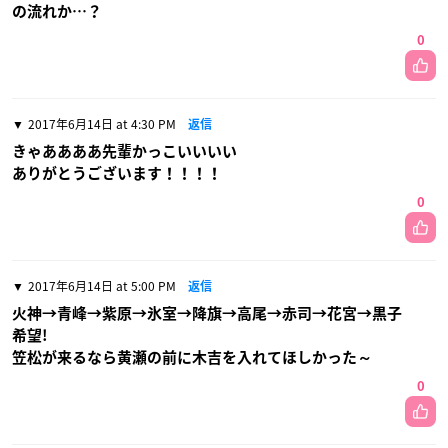
の流れか…？
0
2017年6月14日 at 4:30 PM
返信
きゃああああ先輩かっこいいいい
ありがとうございます！！！！
0
2017年6月14日 at 5:00 PM
返信
火神→青峰→紫原→氷室→降旗→高尾→赤司→花宮→黒子
希望!
笠松が来るなら黄瀬の前に木吉を入れてほしかった～
0