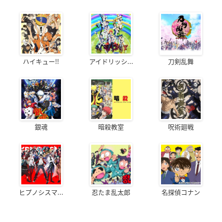
ハイキュー!!
アイドリッシ...
刀剣乱舞
銀魂
暗殺教室
呪術廻戦
ヒプノシスマ...
忍たま乱太郎
名探偵コナン