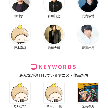
中村悠一
森川智之
武内駿輔
坂本真綾
浪川大輔
斉藤壮馬
KEYWORDS
みんなが注目しているアニメ・作品たち
ちいかわ
キャラ一覧
鬼滅の刃