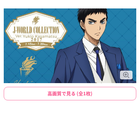
高画質で見る (全1枚)