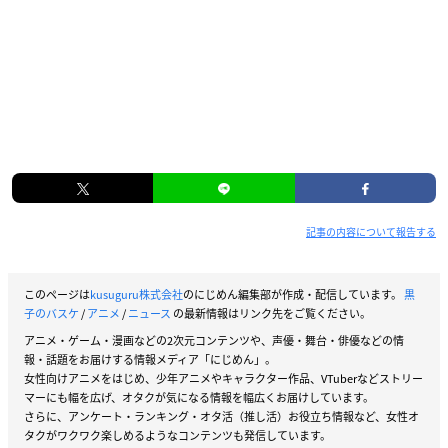
記事の内容について報告する
このページは
kusuguru株式会社
のにじめん編集部が作成・配信しています。
黒
子のバスケ
/
アニメ
/
ニュース
の最新情報はリンク先をご覧ください。
アニメ・ゲーム・漫画などの2次元コンテンツや、声優・舞台・俳優などの情
報・話題をお届けする情報メディア「にじめん」。
女性向けアニメをはじめ、少年アニメやキャラクター作品、VTuberなどストリー
マーにも幅を広げ、オタクが気になる情報を幅広くお届けしています。
さらに、アンケート・ランキング・オタ活（推し活）お役立ち情報など、女性オ
タクがワクワク楽しめるようなコンテンツも発信しています。