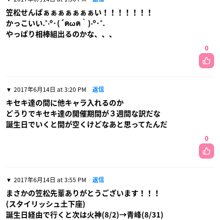
笠松せんぱぁぁぁぁぁぁぁい！！！！！！！
かっこいい.˚‧º·(´ฅωฅ｀)‧º·˚.
やっぱり相棒組出るのかな、、、
0
2017年6月14日 at 3:20 PM
返信
キセキ達の間に他キャラ入れるのか
どうりでキセキ達の開催期間が３週間な訳だな
誕生日でいくと間が空くけどなあと思ってたんだ
0
2017年6月14日 at 3:55 PM
返信
まさかの笠松先輩ありがとうございます！！！
(スタイリッシュ土下座)
誕生日経由で行くと次は火神(8/2)→青峰(8/31)