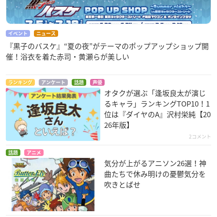
イベント
ニュース
『黒子のバスケ』“夏の夜”がテーマのポップアップショップ開
催！浴衣を着た赤司・黄瀬らが美しい
ランキング
アンケート
話題
声優
オタクが選ぶ「逢坂良太が演じ
るキャラ」ランキングTOP10！1
位は『ダイヤのA』沢村栄純【20
26年版】
2コメント
話題
アニメ
気分が上がるアニソン26選！神
曲たちで休み明けの憂鬱気分を
吹きとばせ