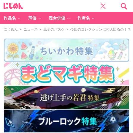
に
じ
め
ん
作品名
声優
舞台俳優
作者名
にじめん
>
ニュース
>
黒子のバスケ
> 今回のコレクションは何人出るの！？『黒子