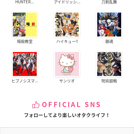
HUNTER...
アイドリッシ...
刀剣乱舞
暗殺教室
ハイキュー!!
銀魂
ヒプノシスマ...
サンリオ
呪術廻戦
OFFICIAL SNS
フォローしてより楽しいオタクライフ！