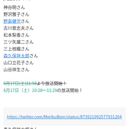
神谷明さん
野沢雅子さん
野島健児
さん
古川登志夫さん
松本梨香さん
三ツ矢雄二さん
三上枝織さん
森久保祥太郎
さん
山口立花子さん
山谷祥生さん
6月17日(土)21:58
より放送開始！
6月17日（土）10:28～11:29
の放送開始！
https://twitter.com/MorikuBorn/status/873921092577931264