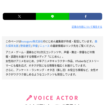
記事の内容について報告する
このページは
kusuguru株式会社
のにじめん編集部が作成・配信しています。
森
久保祥太郎
/
野島健児
/
声優
/
ニュース
の最新情報はリンク先をご覧ください。
アニメ・ゲーム・漫画などの2次元コンテンツや、声優・舞台・俳優などの情
報・話題をお届けする情報メディア「にじめん」。
女性向けアニメをはじめ、少年アニメやキャラクター作品、VTuberなどストリー
マーにも幅を広げ、オタクが気になる情報を幅広くお届けしています。
さらに、アンケート・ランキング・オタ活（推し活）お役立ち情報など、女性オ
タクがワクワク楽しめるようなコンテンツも発信しています。
VOICE ACTOR