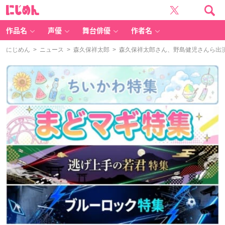
に
じ
め
ん
作品名
声優
舞台俳優
作者名
にじめん
>
ニュース
>
森久保祥太郎
> 森久保祥太郎さん、野島健児さんら出