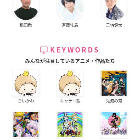
稲田徹
斉藤壮馬
三宅健太
KEYWORDS
みんなが注目しているアニメ・作品たち
ちいかわ
キャラ一覧
鬼滅の刃