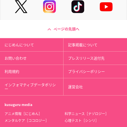
ページの先頭へ
にじめんについて
記事掲載について
お問い合わせ
プレスリリース送付先
利用規約
プライバシーポリシー
インフォマティブデータポリシ
運営会社
ー
kusuguru
media
アニメ情報［にじめん］
科学ニュース［ナゾロジー］
メンタルケア［ココロジー］
心理テスト［シンリ］