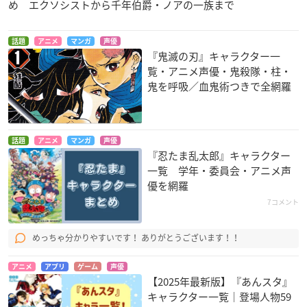
め エクソシストから千年伯爵・ノアの一族まで
話題
アニメ
マンガ
声優
『鬼滅の刃』キャラクター一
覧・アニメ声優・鬼殺隊・柱・
鬼を呼吸／血鬼術つきで全網羅
話題
アニメ
マンガ
声優
『忍たま乱太郎』キャラクター
一覧 学年・委員会・アニメ声
優を網羅
7コメント
めっちゃ分かりやすいです！ ありがとうございます！！
アニメ
アプリ
ゲーム
声優
【2025年最新版】『あんスタ』
キャラクター一覧｜登場人物59