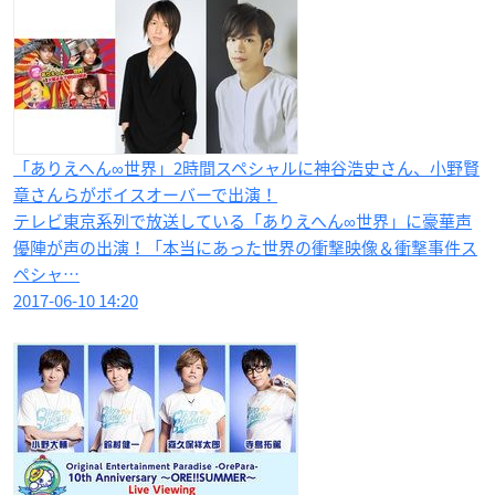
「ありえへん∞世界」2時間スペシャルに神谷浩史さん、小野賢
章さんらがボイスオーバーで出演！
テレビ東京系列で放送している「ありえへん∞世界」に豪華声
優陣が声の出演！「本当にあった世界の衝撃映像＆衝撃事件ス
ペシャ…
2017-06-10 14:20