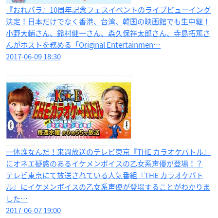
『おれパラ』10周年記念フェスイベントのライブビューイング
決定！日本だけでなく香港、台湾、韓国の映画館でも生中継！
小野大輔さん、鈴村健一さん、森久保祥太郎さん、寺島拓篤さ
んがホストを務める「Original Entertainmen…
2017-06-09 18:30
一体誰なんだ！来週放送のテレビ東京『THE カラオケバトル』
にオネエ疑惑のあるイケメンボイスの乙女系声優が登場！？
テレビ東京にて放送されている人気番組『THE カラオケバト
ル』にイケメンボイスの乙女系声優が登場することがわかりま
した…
2017-06-07 19:00