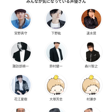
みんなが気になっている声優さん
宮野真守
下野紘
速水奨
諏訪部順一
鈴村健一
森川智之
花江夏樹
大塚芳忠
村瀬歩