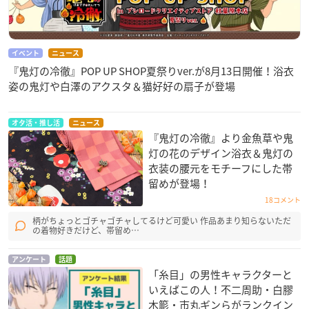
イベント
ニュース
『鬼灯の冷徹』POP UP SHOP夏祭りver.が8月13日開催！浴衣
姿の鬼灯や白澤のアクスタ＆猫好好の扇子が登場
オタ活・推し活
ニュース
『鬼灯の冷徹』より金魚草や鬼
灯の花のデザイン浴衣＆鬼灯の
衣装の腰元をモチーフにした帯
留めが登場！
18コメント
柄がちょっとゴチャゴチャしてるけど可愛い 作品あまり知らないただ
の着物好きだけど、帯留め…
アンケート
話題
「糸目」の男性キャラクターと
いえばこの人！不二周助・白膠
木簓・市丸ギンらがランクイン