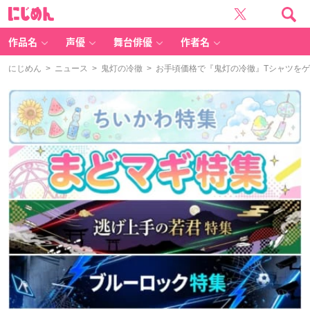
に
じ
め
ん
作品名
声優
舞台俳優
作者名
にじめん
>
ニュース
>
鬼灯の冷徹
> お手頃価格で『鬼灯の冷徹』Tシャツを