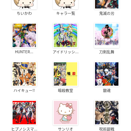
ちいかわ
キャラ一覧
鬼滅の刃
HUNTER...
アイドリッシ...
刀剣乱舞
ハイキュー!!
暗殺教室
銀魂
ヒプノシスマ...
サンリオ
呪術廻戦