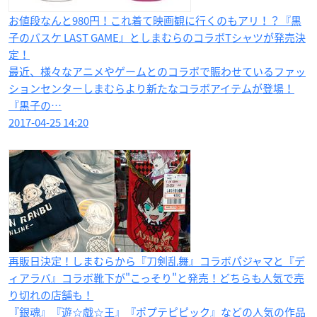
お値段なんと980円！これ着て映画観に行くのもアリ！？『黒
子のバスケ LAST GAME』としまむらのコラボTシャツが発売決
定！
最近、様々なアニメやゲームとのコラボで賑わせているファッ
ションセンターしまむらより新たなコラボアイテムが登場！
『黒子の…
2017-04-25 14:20
再販日決定！しまむらから『刀剣乱舞』コラボパジャマと『デ
ィアラバ』コラボ靴下が"こっそり"と発売！どちらも人気で売
り切れの店舗も！
『銀魂』『遊☆戯☆王』『ポプテピピック』などの人気の作品