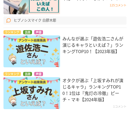
125コメント
ヒプノシスマイク 白膠木簓
ランキング
話題
声優
みんなが選ぶ「遊佐浩二さんが
演じるキャラといえば？」ラン
キングTOP10！【2023年版】
ランキング
話題
声優
オタクが選ぶ「上坂すみれが演
じるキャラ」ランキングTOP1
0！1位は『鬼灯の冷徹』ピー
チ・マキ【2024年版】
1コメント