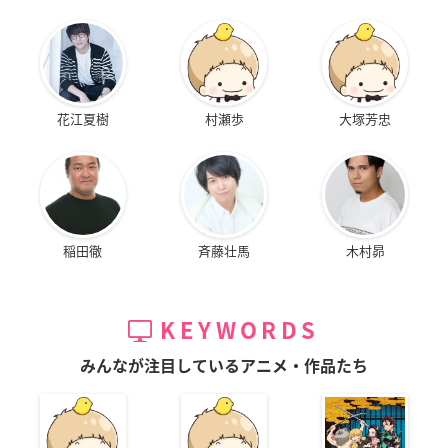
花江夏樹
村瀬歩
大塚芳忠
稲田徹
斉藤壮馬
木村昴
KEYWORDS
みんなが注目しているアニメ・作品たち