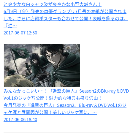
と爽やかな白シャツ姿が爽やかな小野大輔さん！
6月9日（金）発売の声優グランプリ7月号の表紙が公開されま
した。さらに店頭ポスターも合わせて公開！表紙を飾るのは、
『進…
2017-06-07 12:50
みんなかっこいい…！『進撃の巨人』Season2のBlu-ray＆DVD
Vol.1のジャケ写公開！魅力的な特典も盛り沢山！
今月発売の『進撃の巨人』Season2、Blu-ray＆DVD Vol.1のジ
ャケ写と展開図が公開！美しいジャケ写に、…
2017-06-06 18:40