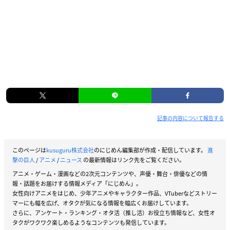
記事の内容について報告する
このページは
kusuguru株式会社
のにじめん編集部が作成・配信しています。
進
撃の巨人
/
アニメ
/
ニュース
の最新情報はリンク先をご覧ください。
アニメ・ゲーム・漫画などの2次元コンテンツや、声優・舞台・俳優などの情
報・話題をお届けする情報メディア「にじめん」。
女性向けアニメをはじめ、少年アニメやキャラクター作品、VTuberなどストリー
マーにも幅を広げ、オタクが気になる情報を幅広くお届けしています。
さらに、アンケート・ランキング・オタ活（推し活）お役立ち情報など、女性オ
タクがワクワク楽しめるようなコンテンツも発信しています。