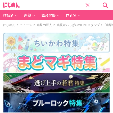
に
じ
め
ん
作品名
声優
舞台俳優
作者名
にじめん
>
ニュース
>
進撃の巨人
> 兵長がいっぱいのLINEスタンプ！『進