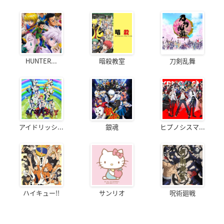
HUNTER...
暗殺教室
刀剣乱舞
アイドリッシ...
銀魂
ヒプノシスマ...
ハイキュー!!
サンリオ
呪術廻戦