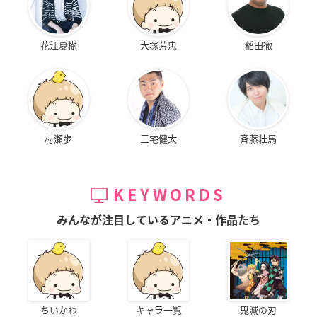
花江夏樹
大塚芳忠
稲田徹
村瀬歩
三宅健太
斉藤壮馬
KEYWORDS
みんなが注目しているアニメ・作品たち
ちいかわ
キャラ一覧
鬼滅の刃