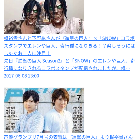
梶裕貴さんと下野紘さんが『進撃の巨人』×「SNOW」コラボ
スタンプでエレンや巨人、奇行種になりきる！？楽しそうには
しゃぐお二人に注目！
先日『進撃の巨人 Season2』と「SNOW」のエレンや巨人、奇
行種になりきれるコラボスタンプが配信されましたが、梶…
2017-06-08 13:00
声優グランプリ7月号の表紙は『進撃の巨人』より梶裕貴さん