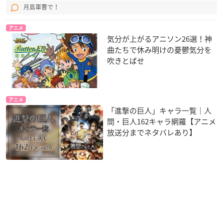
月島軍曹で！
アニメ
気分が上がるアニソン26選！神
曲たちで休み明けの憂鬱気分を
吹きとばせ
アニメ
「進撃の巨人」キャラ一覧｜人
間・巨人162キャラ網羅【アニメ
放送分までネタバレあり】