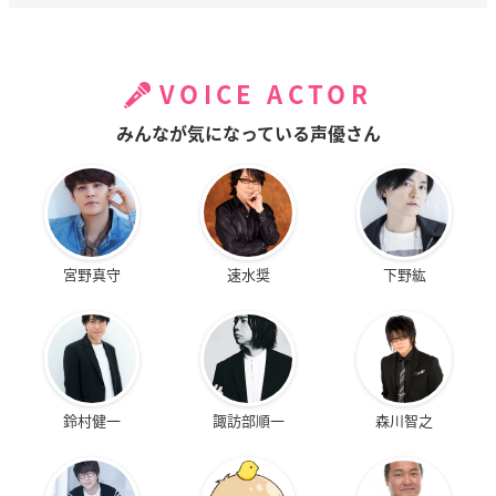
VOICE ACTOR
みんなが気になっている声優さん
宮野真守
速水奨
下野紘
鈴村健一
諏訪部順一
森川智之