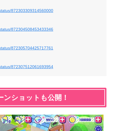
e/status/872303309314560000
e/status/872304508453433346
e/status/872305704425717761
e/status/872307512061693954
ーンショットも公開！