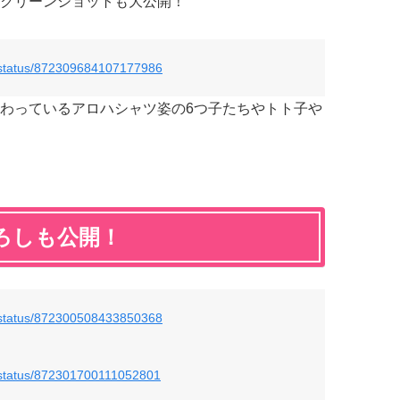
クリーンショットも大公開！
e/status/872309684107177986
わっているアロハシャツ姿の6つ子たちやトト子や
ろしも公開！
e/status/872300508433850368
/status/872301700111052801