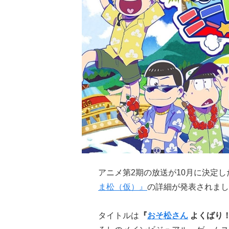
アニメ第2期の放送が10月に決定し
ま松（仮）』
の詳細が発表されまし
タイトルは
『
おそ松さん
よくばり