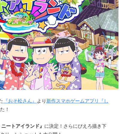
た
『おそ松さん』
より
新作スマホゲームアプリ『し
た！
！ニートアイランド』
に決定！さらにぴえろ描き下