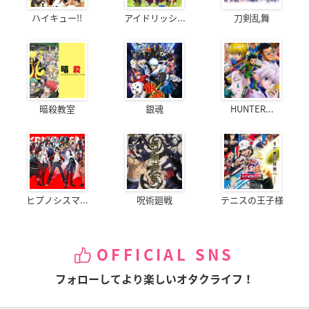
ハイキュー!!
アイドリッシ...
刀剣乱舞
暗殺教室
銀魂
HUNTER...
ヒプノシスマ...
呪術廻戦
テニスの王子様
OFFICIAL SNS
フォローしてより楽しいオタクライフ！