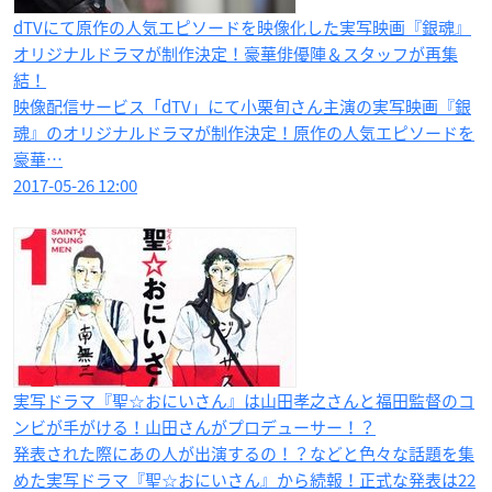
dTVにて原作の人気エピソードを映像化した実写映画『銀魂』
オリジナルドラマが制作決定！豪華俳優陣＆スタッフが再集
結！
映像配信サービス「dTV」にて小栗旬さん主演の実写映画『銀
魂』のオリジナルドラマが制作決定！原作の人気エピソードを
豪華…
2017-05-26 12:00
実写ドラマ『聖☆おにいさん』は山田孝之さんと福田監督のコ
ンビが手がける！山田さんがプロデューサー！？
発表された際にあの人が出演するの！？などと色々な話題を集
めた実写ドラマ『聖☆おにいさん』から続報！正式な発表は22