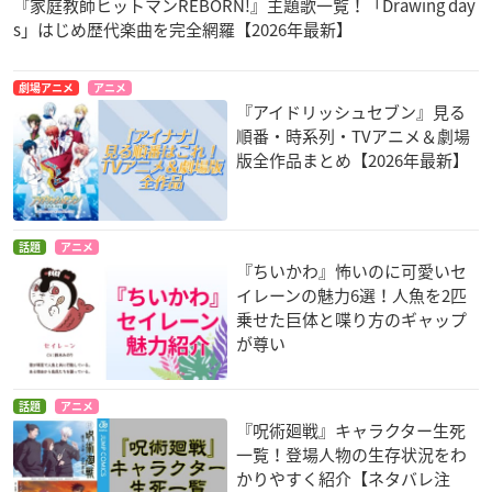
『家庭教師ヒットマンREBORN!』主題歌一覧！「Drawing day
s」はじめ歴代楽曲を完全網羅【2026年最新】
劇場アニメ
アニメ
『アイドリッシュセブン』見る
順番・時系列・TVアニメ＆劇場
版全作品まとめ【2026年最新】
話題
アニメ
『ちいかわ』怖いのに可愛いセ
イレーンの魅力6選！人魚を2匹
乗せた巨体と喋り方のギャップ
が尊い
話題
アニメ
『呪術廻戦』キャラクター生死
一覧！登場人物の生存状況をわ
かりやすく紹介【ネタバレ注