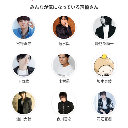
みんなが気になっている声優さん
宮野真守
速水奨
諏訪部順一
下野紘
木村昴
坂本真綾
浪川大輔
森川智之
花江夏樹