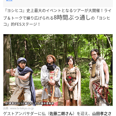
『ヨシヒコ』史上最大のイベントとなるツアーが大開催！ライ
8時間ぶっ通し
ブ＆トークで繰り広げられる
の「ヨシヒ
コ」的FESステージ！
www.tv-tokyo.co.jp
ゲストアンバサダーに仏（
）を迎え、
佐藤二朗さん
山田孝之さ