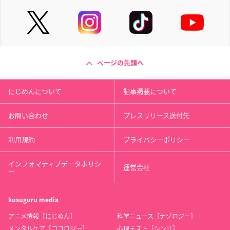
ページの先頭へ
にじめんについて
記事掲載について
お問い合わせ
プレスリリース送付先
利用規約
プライバシーポリシー
インフォマティブデータポリシ
運営会社
ー
kusuguru
media
アニメ情報［にじめん］
科学ニュース［ナゾロジー］
メンタルケア［ココロジー］
心理テスト［シンリ］