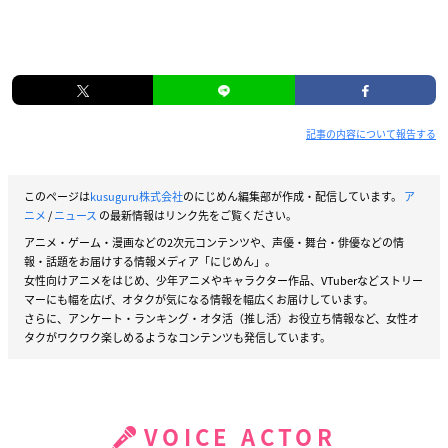
記事の内容について報告する
このページは
kusuguru株式会社
のにじめん編集部が作成・配信しています。
ア
ニメ
/
ニュース
の最新情報はリンク先をご覧ください。
アニメ・ゲーム・漫画などの2次元コンテンツや、声優・舞台・俳優などの情
報・話題をお届けする情報メディア「にじめん」。
女性向けアニメをはじめ、少年アニメやキャラクター作品、VTuberなどストリー
マーにも幅を広げ、オタクが気になる情報を幅広くお届けしています。
さらに、アンケート・ランキング・オタ活（推し活）お役立ち情報など、女性オ
タクがワクワク楽しめるようなコンテンツも発信しています。
VOICE ACTOR