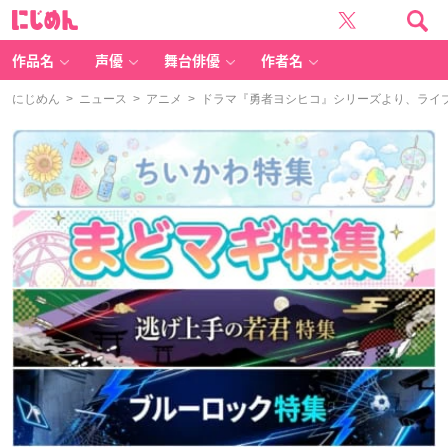
に
じ
め
ん
作品名
声優
舞台俳優
作者名
にじめん
>
ニュース
>
アニメ
> ドラマ『勇者ヨシヒコ』シリーズより、ライ