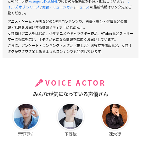
このページは
kusuguru株式会社
のにじめん編集部が作成・配信しています。
テ
イルズ オブ シリーズ
/
舞台・ミュージカル
/
ニュース
の最新情報はリンク先をご
覧ください。
アニメ・ゲーム・漫画などの2次元コンテンツや、声優・舞台・俳優などの情
報・話題をお届けする情報メディア「にじめん」。
女性向けアニメをはじめ、少年アニメやキャラクター作品、VTuberなどストリー
マーにも幅を広げ、オタクが気になる情報を幅広くお届けしています。
さらに、アンケート・ランキング・オタ活（推し活）お役立ち情報など、女性オ
タクがワクワク楽しめるようなコンテンツも発信しています。
VOICE ACTOR
みんなが気になっている声優さん
宮野真守
下野紘
速水奨