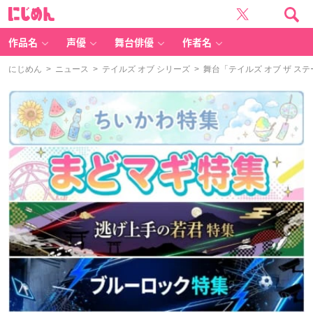
に
じ
め
ん
作品名
声優
舞台俳優
作者名
にじめん
>
ニュース
>
テイルズ オブ シリーズ
> 舞台「テイルズ オブ ザ 