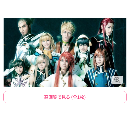
高画質で見る (全1枚)