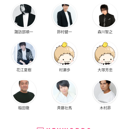
諏訪部順一
鈴村健一
森川智之
花江夏樹
村瀬歩
大塚芳忠
稲田徹
斉藤壮馬
木村昴