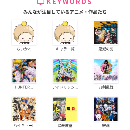
KEYWORDS
みんなが注目しているアニメ・作品たち
ちいかわ
キャラ一覧
鬼滅の刃
HUNTER...
アイドリッシ...
刀剣乱舞
ハイキュー!!
暗殺教室
銀魂