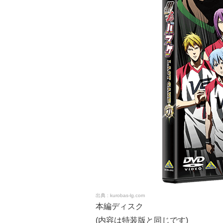
kurobas-lg.com
本編ディスク
(内容は特装版と同じです)