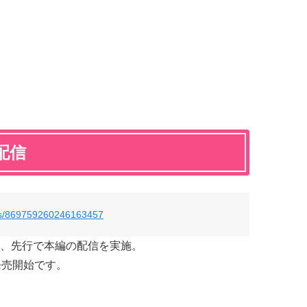
！
配信
atus/869759260246163457
、先行で本編の配信を実施。
発売開始です。