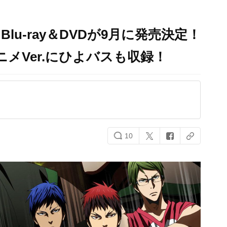
u-ray＆DVDが9月に発売決定！
メVer.にひよバスも収録！
10