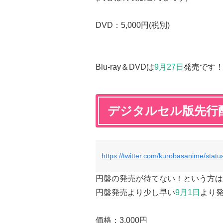
DVD：5,000円(税別)
Blu-ray＆DVDは
9月27日
発売です
デジタルセル版先行
https://twitter.com/kurobasanime/st
円盤の発売が待てない！という方は
円盤発売より少し早い
9月1日
より
価格：3,000円