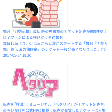
舞台『刀剣乱舞』義伝 暁の独眼竜のチケット転売が900件以上
に？ファンによる呼びかけや通報も
本日12時より、6月1日から公演がスタートする「舞台『刀剣乱
舞』義伝 暁の独眼竜」のチケット一般発売となりました。ht…
2017-05-24 19:20
転売を"撲滅”！ミュージカル『ヘタリア』がチケット転売禁止
の呼びかけを公式HPに掲載！転売が発覚したチケットは入場