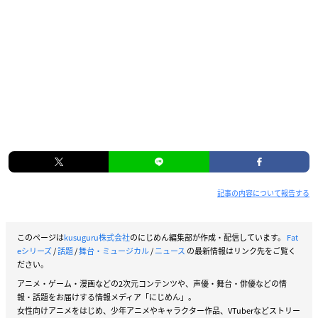
記事の内容について報告する
このページは
kusuguru株式会社
のにじめん編集部が作成・配信しています。
Fat
eシリーズ
/
話題
/
舞台・ミュージカル
/
ニュース
の最新情報はリンク先をご覧く
ださい。
アニメ・ゲーム・漫画などの2次元コンテンツや、声優・舞台・俳優などの情
報・話題をお届けする情報メディア「にじめん」。
女性向けアニメをはじめ、少年アニメやキャラクター作品、VTuberなどストリー