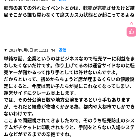
転売のあての外れたイベントとかは、転売が完売させたけど結
局そこから誰も買わなくて席スカスカ状態とか起こってるよね
0
2017年6月6日 at 11:21 PM
返信
単純な話、企業というのはビジネスなので転売ヤーに利益をま
わしたくないだけです。作り上げてるのは運営サイドなのに転
売ヤーが儲かるって作り手としては許せないんですよ。
だからといって、初めからちょうど席が埋まるくらいの値段設
定にすると、今度は若い子たちが見にこれなくなってしまい、
運営サイドにクレーム炎上します。
では、その分公演日数や地方公演をするという手もあります
が、それだと経費が物凄くかかる為、都内や大都市でしかでき
ないわけです。
ここまで問題視されてきましたので、そのうち転売防止のシス
テムがチケットに印刷されたりと、手間をとらない入場システ
ムなどがでるまでの辛抱ですね。