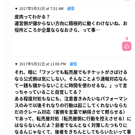
2017年5月31日 at 7:51 AM
返信
皮肉ってわかる？
運営側が儲からない方向に積極的に動くわけないね、お
役所どころか企業ならなおさら、って事…
0
2017年5月31日 at 11:06 PM
返信
それ、暗に「ファンでも転売屋でもチケットがさばける
なら公式側は気にしない。そんなことより通報対応なん
て一銭も儲からないことに時間を使わせるな。」って言
っちゃっていること自覚してる？
ある程度対処もなにも、注意書きみたいなパフォーマン
スのみで以後それなりの行動は起こしてくれないならた
だのクレーム対応（客側を言葉で納得させて黙らせる）
であって、転売屋対処（転売屋側に行動を控えさせる）に
はならないんだよ？前者でなんとなく対策したつもりに
なるんじゃなくて、後者をきちんとしてもらいたいって事