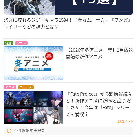
渋さに痺れるジジイキャラ15選！『金カム』土方、『ワンピ』
レイリーなどの魅力とは？
話題
アニメ
【2026年冬アニメ一覧】1月放送
開始の新作アニメ
アニメ
ニュース
『Fate Project』から新情報続々
と！新作アニメに新PVと盛りだ
くさん！今年は『Fate』シリー
ズを満喫？
19コメント
今井祝雄 中田祝夫