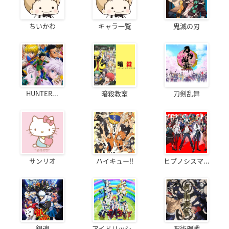
ちいかわ
キャラ一覧
鬼滅の刃
HUNTER...
暗殺教室
刀剣乱舞
サンリオ
ハイキュー!!
ヒプノシスマ...
銀魂
アイドリッシ...
呪術廻戦