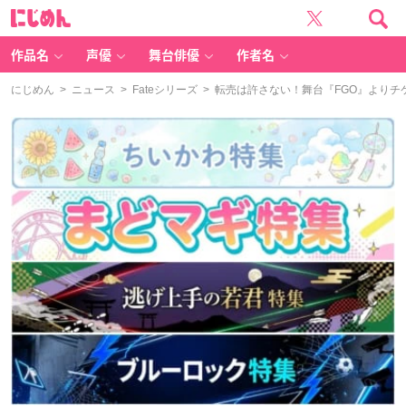
に
じ
め
ん
作品名
声優
舞台俳優
作者名
にじめん
>
ニュース
>
Fateシリーズ
> 転売は許さない！舞台『FGO』より