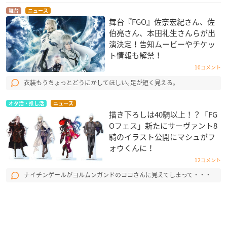
舞台
ニュース
舞台『FGO』佐奈宏紀さん、佐
伯亮さん、本田礼生さんらが出
演決定！告知ムービーやチケッ
ト情報も解禁！
10コメント
衣装もうちょっとどうにかしてほしい｡足が短く見える｡
オタ活・推し活
ニュース
描き下ろしは40騎以上！？「FG
Oフェス」新たにサーヴァント8
騎のイラスト公開にマシュがフ
ォウくんに！
12コメント
ナイチンゲールがヨルムンガンドのココさんに見えてしまって・・・