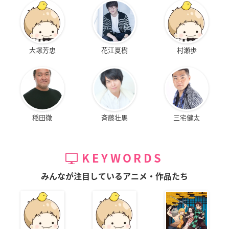
大塚芳忠
花江夏樹
村瀬歩
稲田徹
斉藤壮馬
三宅健太
KEYWORDS
みんなが注目しているアニメ・作品たち