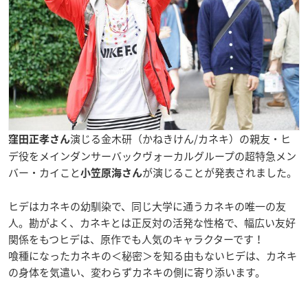
演じる金木研（かねきけん/カネキ）の親友・ヒ
窪田正孝さん
デ役をメインダンサーバックヴォーカルグループの
超特急メン
バー・カイ
こと
が演じることが発表されました。
小笠原海さん
ヒデはカネキの幼馴染で、同じ大学に通うカネキの唯一の友
人。勘がよく、カネキとは正反対の活発な性格で、幅広い友好
関係をもつヒデは、原作でも人気のキャラクターです！
喰種になったカネキの＜秘密＞を知る由もないヒデは、カネキ
の身体を気遣い、変わらずカネキの側に寄り添います。