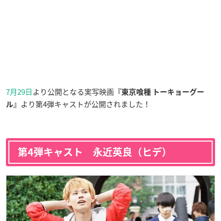
7月29日
より公開となる実写映画
『東京喰種 トーキョーグー
より第4弾キャストが公開されました！
ル』
第4弾キャスト 永近英良（ヒデ）