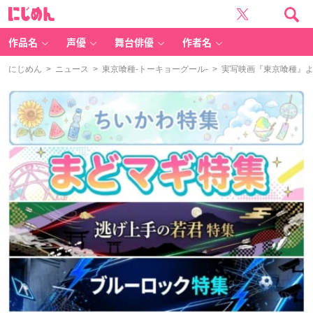
に
じ
め
ん
作品名
声優
舞台俳優
作者名
にじめん
>
ニュース
>
東京喰種-トーキョーグール-
> 実写映画『東京喰種』