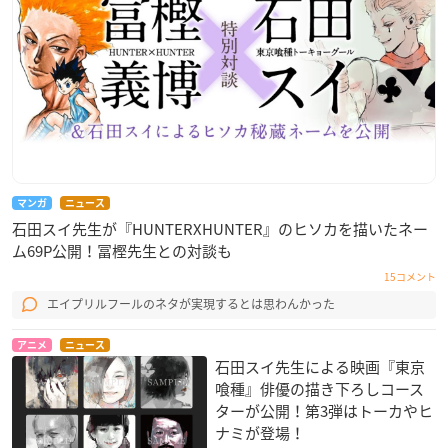
マンガ
ニュース
石田スイ先生が『HUNTERXHUNTER』のヒソカを描いたネー
ム69P公開！冨樫先生との対談も
15コメント
エイプリルフールのネタが実現するとは思わんかった
アニメ
ニュース
石田スイ先生による映画『東京
喰種』俳優の描き下ろしコース
ターが公開！第3弾はトーカやヒ
ナミが登場！