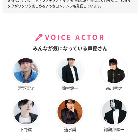
さらに、アンケート・ランキング・オタ活（推し活）お役立ち情報など、女性オ
タクがワクワク楽しめるようなコンテンツも発信しています。
VOICE ACTOR
みんなが気になっている声優さん
宮野真守
鈴村健一
森川智之
下野紘
速水奨
諏訪部順一