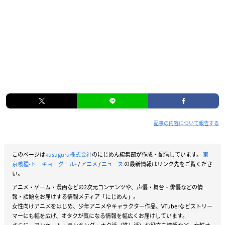
記事の内容について報告する
このページは
kusuguru株式会社
のにじめん編集部が作成・配信しています。
東
京喰種-トーキョーグール-
/
アニメ
/
ニュース
の最新情報はリンク先をご覧くださ
い。
アニメ・ゲーム・漫画などの2次元コンテンツや、声優・舞台・俳優などの情
報・話題をお届けする情報メディア「にじめん」。
女性向けアニメをはじめ、少年アニメやキャラクター作品、VTuberなどストリー
マーにも幅を広げ、オタクが気になる情報を幅広くお届けしています。