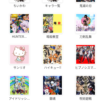
ちいかわ
キャラ一覧
鬼滅の刃
HUNTER...
暗殺教室
刀剣乱舞
サンリオ
ハイキュー!!
ヒプノシスマ...
アイドリッシ...
銀魂
呪術廻戦