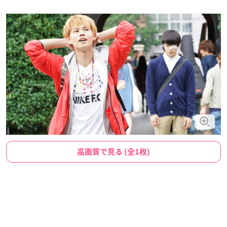
高画質で見る (全1枚)