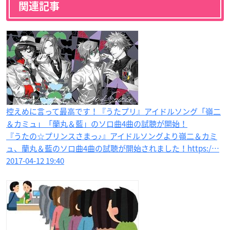
関連記事
控えめに言って最高です！『うたプリ』アイドルソング「嶺二
＆カミュ」「蘭丸＆藍」のソロ曲4曲の試聴が開始！
『うたの☆プリンスさまっ♪』アイドルソングより嶺二＆カミ
ュ、蘭丸＆藍のソロ曲4曲の試聴が開始されました！https:/…
2017-04-12 19:40