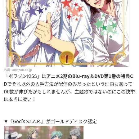
amazon.co.jp
「ポワゾンKISS」は
アニメ2期のBlu-ray＆DVD第1巻の特典C
でそれ以外の入手方法が配信のみだったという理由もあって
D
DL数が伸びたかもしれませんが、主題歌ではないのにこの快挙
は本当に凄い！
▼『God’s S.T.A.R.』がゴールドディスク認定