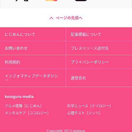
ページの先頭へ
にじめんについて
記事掲載について
お問い合わせ
プレスリリース送付先
利用規約
プライバシーポリシー
インフォマティブデータポリシ
運営会社
ー
kusuguru
media
アニメ情報［にじめん］
科学ニュース［ナゾロジー］
メンタルケア［ココロジー］
心理テスト［シンリ］
Copyright 2013 nijimen.