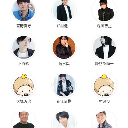
宮野真守
鈴村健一
森川智之
下野紘
速水奨
諏訪部順一
大塚芳忠
花江夏樹
村瀬歩