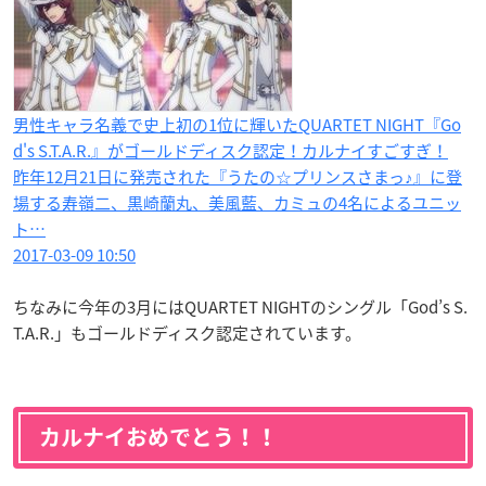
男性キャラ名義で史上初の1位に輝いたQUARTET NIGHT『Go
d's S.T.A.R.』がゴールドディスク認定！カルナイすごすぎ！
昨年12月21日に発売された『うたの☆プリンスさまっ♪』に登
場する寿嶺二、黒崎蘭丸、美風藍、カミュの4名によるユニッ
ト…
2017-03-09 10:50
ちなみに今年の3月にはQUARTET NIGHTのシングル「God’s S.
T.A.R.」もゴールドディスク認定されています。
カルナイおめでとう！！