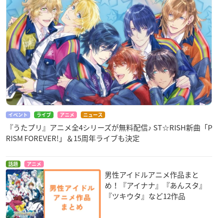
イベント
ライブ
アニメ
ニュース
『うたプリ』アニメ全4シリーズが無料配信♪ ST☆RISH新曲「P
RISM FOREVER!」＆15周年ライブも決定
話題
アニメ
男性アイドルアニメ作品まと
め！『アイナナ』『あんスタ』
『ツキウタ』など12作品