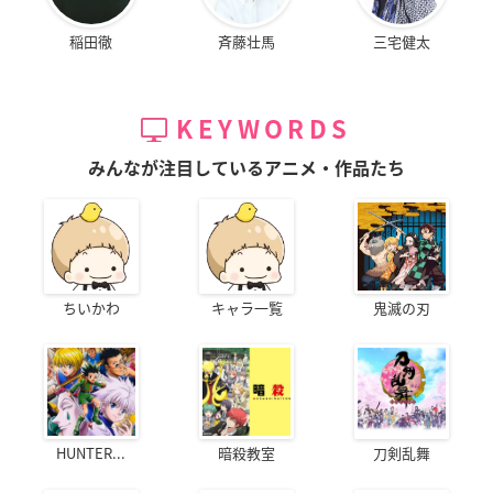
稲田徹
斉藤壮馬
三宅健太
KEYWORDS
みんなが注目しているアニメ・作品たち
ちいかわ
キャラ一覧
鬼滅の刃
HUNTER...
暗殺教室
刀剣乱舞