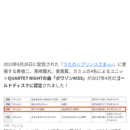
2013年6月26日に配信された『
うたの☆プリンスさまっ♪
』に登
場する寿嶺二、黒崎蘭丸、美風藍、カミュの4名によるユニッ
ト
が2017年4月の
QUARTET NIGHTの曲
「ポワゾンKISS」
ゴー
されました！
ルドディスク
に認定
riaj.or.jp