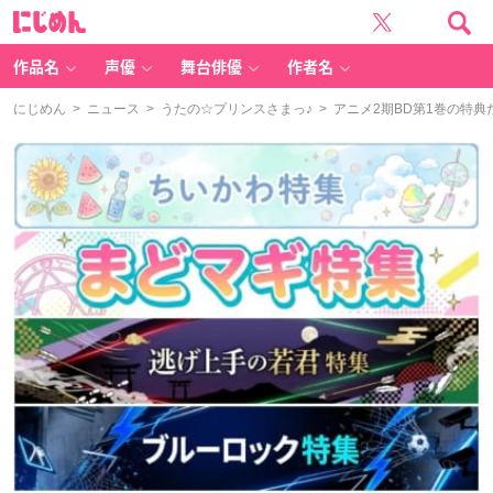
に
じ
め
ん
作品名
声優
舞台俳優
作者名
にじめん
>
ニュース
>
うたの☆プリンスさまっ♪
> アニメ2期BD第1巻の特