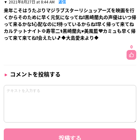
2021年8月27日 at 8:44 AM
返信
来年こそはうたぷりマジラブスターリシュッアーズを映画を行
くからそのために早く元気になってね❗黒崎蘭丸の声優はいつ帰
って来るかな❗心配なのに❗待っているからね❗早く帰って来てね
カルテットナイト💠寿零二⚕️黒崎蘭丸♥️美風藍💜カミュも早く帰
って来て来てね❗会えたい🎵🔶大島愛未より🔶
0
コメントを投稿する