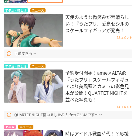
オタ活・推し活
ニュース
天使のような微笑みが素晴らし
い！『うたプリ』愛島セシルの
スケールフィギュアが発売！
28コメント
可愛すぎる…
オタ活・推し活
ニュース
予約受付開始！amie×ALTAiR
『うたプリ』スケールフィギュ
アより美風藍とカミュの彩色見
本が公開！QUARTET NIGHT​を
並べた写真も！
14コメント
QUARTET NIGHT揃いましたね！ かっこいいです〜〜
アニメ
ニュース
時はアイドル戦国時代！？応援