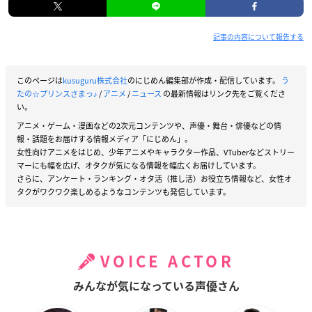
記事の内容について報告する
このページは
kusuguru株式会社
のにじめん編集部が作成・配信しています。
う
たの☆プリンスさまっ♪
/
アニメ
/
ニュース
の最新情報はリンク先をご覧くださ
い。
アニメ・ゲーム・漫画などの2次元コンテンツや、声優・舞台・俳優などの情
報・話題をお届けする情報メディア「にじめん」。
女性向けアニメをはじめ、少年アニメやキャラクター作品、VTuberなどストリー
マーにも幅を広げ、オタクが気になる情報を幅広くお届けしています。
さらに、アンケート・ランキング・オタ活（推し活）お役立ち情報など、女性オ
タクがワクワク楽しめるようなコンテンツも発信しています。
VOICE ACTOR
みんなが気になっている声優さん