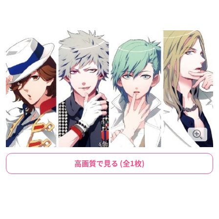
高画質で見る (全1枚)