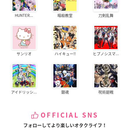
HUNTER...
暗殺教室
刀剣乱舞
サンリオ
ハイキュー!!
ヒプノシスマ...
アイドリッシ...
銀魂
呪術廻戦
OFFICIAL SNS
フォローしてより楽しいオタクライフ！