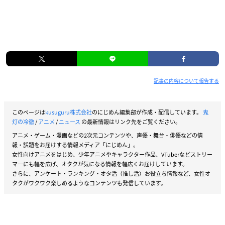
記事の内容について報告する
このページは
kusuguru株式会社
のにじめん編集部が作成・配信しています。
鬼
灯の冷徹
/
アニメ
/
ニュース
の最新情報はリンク先をご覧ください。
アニメ・ゲーム・漫画などの2次元コンテンツや、声優・舞台・俳優などの情
報・話題をお届けする情報メディア「にじめん」。
女性向けアニメをはじめ、少年アニメやキャラクター作品、VTuberなどストリー
マーにも幅を広げ、オタクが気になる情報を幅広くお届けしています。
さらに、アンケート・ランキング・オタ活（推し活）お役立ち情報など、女性オ
タクがワクワク楽しめるようなコンテンツも発信しています。