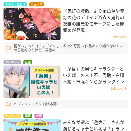
オタ活・推し活
ニュース
『鬼灯の冷徹』より金魚草や鬼
灯の花のデザイン浴衣＆鬼灯の
衣装の腰元をモチーフにした帯
留めが登場！
18コメント
柄がちょっとゴチャゴチャしてるけど可愛い 作品あまり知らないただ
の着物好きだけど、帯留め…
アンケート
話題
「糸目」の男性キャラクターと
いえばこの人！不二周助・白膠
木簓・市丸ギンらがランクイン
125コメント
ヒプノシスマイク 白膠木簓
ランキング
話題
声優
みんなが選ぶ「遊佐浩二さんが
演じるキャラといえば？」ラン