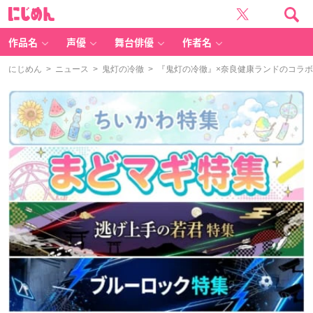
に
じ
め
ん
作品名
声優
舞台俳優
作者名
にじめん
>
ニュース
>
鬼灯の冷徹
> 『鬼灯の冷徹』×奈良健康ランドのコラボ