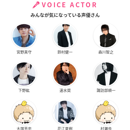
VOICE ACTOR
みんなが気になっている声優さん
宮野真守
鈴村健一
森川智之
下野紘
速水奨
諏訪部順一
大塚芳忠
花江夏樹
村瀬歩