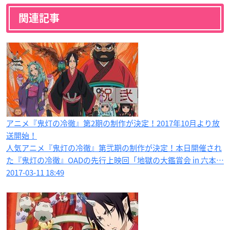
関連記事
アニメ『鬼灯の冷徹』第2期の制作が決定！2017年10月より放
送開始！
人気アニメ『鬼灯の冷徹』第弐期の制作が決定！本日開催され
た『鬼灯の冷徹』OADの先行上映回「地獄の大鑑賞会 in 六本…
2017-03-11 18:49