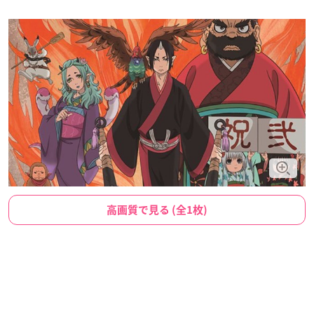
高画質で見る (全1枚)