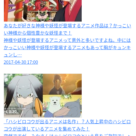
あなたが好きな神様や妖怪が登場するアニメ作品は？かっこい
い神様から個性豊かな妖怪まで！
神様や妖怪が登場するアニメって意外と多いですよね。中には
かっこいい神様や妖怪が登場するアニメもあって胸がキュンキ
ュンし…
2017-04-30 17:00
「ハシビロコウが出るアニメは名作」？人気上昇中のハシビロ
コウが出演しているアニメを集めてみた！
突然ですが、みなさんはハシビロコウという鳥をご存知でしょ