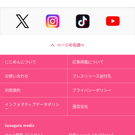
ページの先頭へ
にじめんについて
記事掲載について
お問い合わせ
プレスリリース送付先
利用規約
プライバシーポリシー
インフォマティブデータポリシ
運営会社
ー
kusuguru
media
アニメ情報［にじめん］
科学ニュース［ナゾロジー］