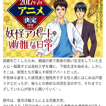
両親を亡くしたため、
親戚の家で肩身の狭い生活をしていた
主
人公・稲葉夕士は
高校入学を機に、下宿生活を始める。しかし
そこは、妖怪たちが暮らす妖怪アパート
だった。
不気味な姿をした妖怪達と個性的すぎる住人達にはじめは戸惑
う夕士だったが、彼らとの奇妙な共同生活の中で、それまでと
ざしていた心が徐々に開いていく…。
原作は、香月日輪さんによる児童文学。
2011年より「月刊少年シリウス」にて連載中の漫画版が7月よ