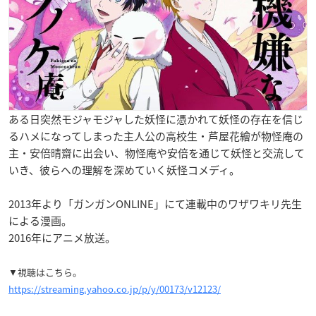
ある日突然
モジャモジャした妖怪
に憑かれて
妖怪の存在を信じ
るハメ
になってしまった主人公の高校生・
芦屋花繪が
物怪庵の
主・
安倍晴齋
に出会い、物怪庵や安倍を通じて妖怪と交流して
いき、彼らへの理解を深めていく妖怪コメディ。
2013年より「ガンガンONLINE」にて連載中のワザワキリ先生
による漫画。
2016年にアニメ放送。
▼視聴はこちら。
https://streaming.yahoo.co.jp/p/y/00173/v12123/