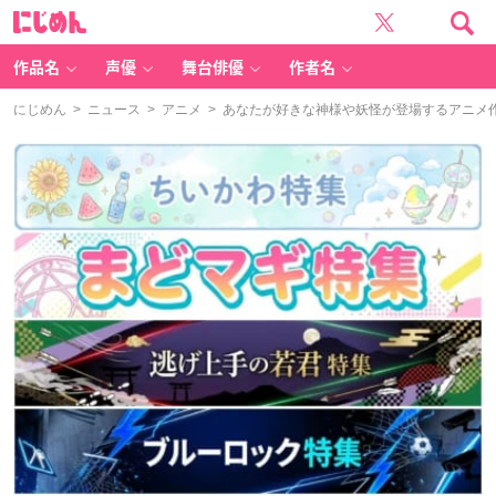
に
じ
め
ん
作品名
声優
舞台俳優
作者名
にじめん
>
ニュース
>
アニメ
> あなたが好きな神様や妖怪が登場するアニメ