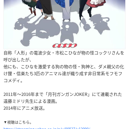
自称「人形」の電波少女・
市松こひな
が物の怪
コックリさん
を
呼び出したが、
他にも、こひなを激愛する狗の物の怪・狗神と、ダメ親父の化
け狸・信楽たち3匹のアニマル達が織り成す非日常系モフモフ
コメディ。
2011年〜2016年まで「月刊ガンガンJOKER」にて連載された
遠藤ミドリ先生による漫画。
2014年にアニメ放送。
▼視聴はこちら。
https://streaming.yahoo.co.jp/p/y/00527/v12090/