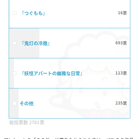
『つぐもも』
16
『鬼灯の冷徹』
693
『妖怪アパートの幽雅な日常』
113
その他
235
2783