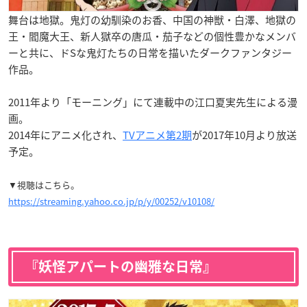
舞台は地獄。鬼灯の幼馴染のお香、中国の神獣・白澤、地獄の
王・閻魔大王、新人獄卒の唐瓜・茄子などの個性豊かなメンバ
ーと共に、ドSな鬼灯たちの日常を描いたダークファンタジー
作品。
2011年より「モーニング」にて連載中の江口夏実先生による漫
画。
2014年にアニメ化され、
TVアニメ第2期
が2017年10月より放送
予定。
▼視聴はこちら。
https://streaming.yahoo.co.jp/p/y/00252/v10108/
『妖怪アパートの幽雅な日常』