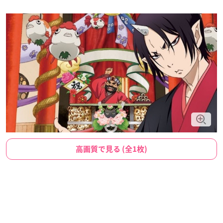
高画質で見る (全1枚)