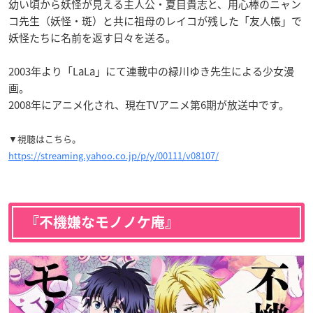
幼い頃から妖怪が見える主人公・夏目貴志と、用心棒のニャン
コ先生（妖怪・斑）と共に祖母のレイコが残した「
友人帳
」で
妖怪たちに名前を返す日々を送る。
2003年より「LaLa」にて連載中の緑川ゆき先生による少女漫
画。
2008年にアニメ化され、現在TVアニメ第6期が放送中です。
▼視聴はこちら。
https://streaming.yahoo.co.jp/p/y/00111/v08107/
『不機嫌なモノノケ庵』