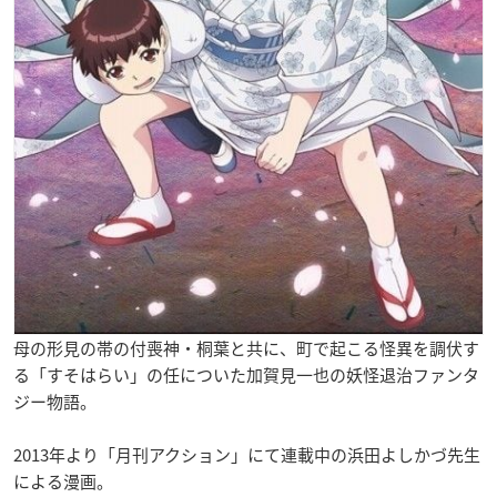
母の形見の帯の付喪神・桐葉と共に、町で起こる怪異を調伏す
る「すそはらい」の任についた加賀見一也の妖怪退治ファンタ
ジー物語。
2013年より「月刊アクション」にて連載中の浜田よしかづ先生
による漫画。