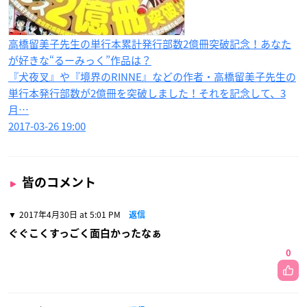
高橋留美子先生の単行本累計発行部数2億冊突破記念！あなた
が好きな“るーみっく”作品は？
『犬夜叉』や『境界のRINNE』などの作者・高橋留美子先生の
単行本発行部数が2億冊を突破しました！それを記念して、3
月…
2017-03-26 19:00
皆のコメント
2017年4月30日 at 5:01 PM
返信
ぐぐこくすっごく面白かったなぁ
0