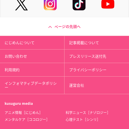
ページの先頭へ
にじめんについて
記事掲載について
お問い合わせ
プレスリリース送付先
利用規約
プライバシーポリシー
インフォマティブデータポリシ
運営会社
ー
kusuguru
media
アニメ情報［にじめん］
科学ニュース［ナゾロジー］
メンタルケア［ココロジー］
心理テスト［シンリ］