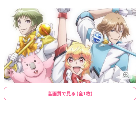
高画質で見る (全1枚)