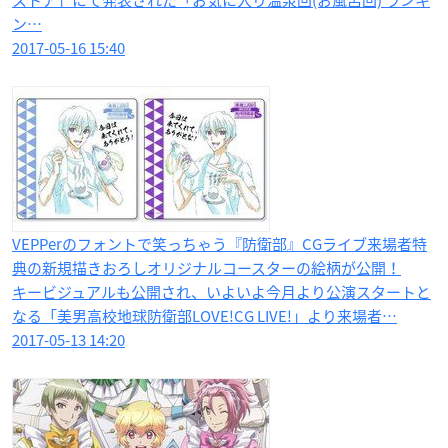
ン…
2017-05-16 15:40
VEPPerのフォントで笑っちゃう『防衛部』CGライブ来場者特
典の新規描きおろしオリジナルコースターの絵柄が公開！
キービジュアルも公開され、いよいよ今月より公演スタートと
なる「美男高校地球防衛部LOVE!CG LIVE!」より来場者…
2017-05-13 14:20