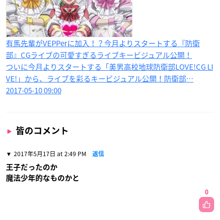
有馬先輩がVEPPerに加入！？今月よりスタートする『防衛
部』CGライブの可愛すぎるライブキービジュアル公開！
ついに今月よりスタートする「美男高校地球防衛部LOVE!CG LI
VE!」から、ライブを彩るキービジュアル公開！防衛部…
2017-05-10 09:00
皆のコメント
2017年5月17日 at 2:49 PM
返信
王子だったのか
魔法少年的なものかと
0