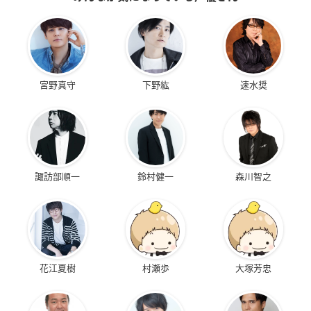
宮野真守
下野紘
速水奨
諏訪部順一
鈴村健一
森川智之
花江夏樹
村瀬歩
大塚芳忠