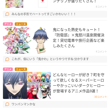
ンナップが盛りだくさん！
8コメント
みんなの手形でハートってすごいかわいい！！！
アニメ
ニュース
鬼になった熱史もキュート！
『防衛部』×鬼怒川温泉開催決
定！貸切電車や旅行企画など楽
しみたくさん
4コメント
これが、俗にいう「鬼かわ」というやつですね 分かります
アニメ
ニュース
どんなヒーローが好き？町を守
って欲しくなるスーパーヒーロ
ーやかっこいいダークヒーロー
が登場するアニメ作品9選！
30コメント
ワンパンマンかな