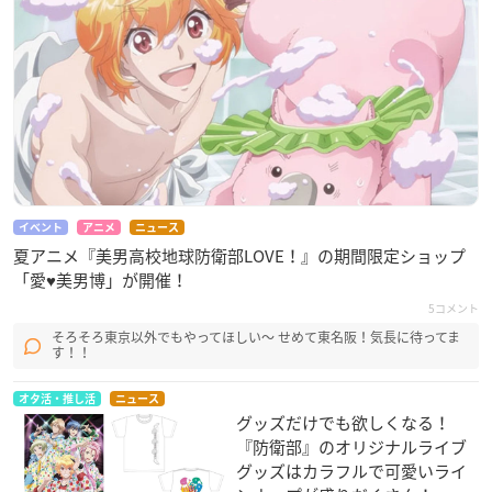
イベント
アニメ
ニュース
夏アニメ『美男高校地球防衛部LOVE！』の期間限定ショップ
「愛♥美男博」が開催！
5コメント
そろそろ東京以外でもやってほしい〜 せめて東名阪！気長に待ってま
す！！
オタ活・推し活
ニュース
グッズだけでも欲しくなる！
『防衛部』のオリジナルライブ
グッズはカラフルで可愛いライ