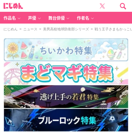
に
じ
め
ん
作品名
声優
舞台俳優
作者名
にじめん
>
ニュース
>
美男高校地球防衛部シリーズ
> 戦う王子さまもかっこ