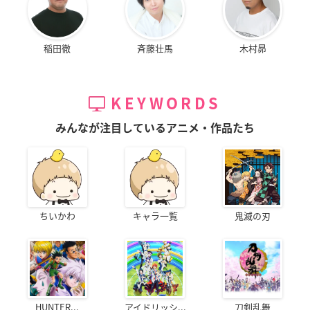
稲田徹
斉藤壮馬
木村昴
KEYWORDS
みんなが注目しているアニメ・作品たち
ちいかわ
キャラ一覧
鬼滅の刃
HUNTER...
アイドリッシ...
刀剣乱舞