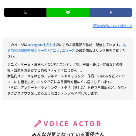
記事の内容について報告する
このページは
kusuguru株式会社
のにじめん編集部が作成・配信しています。
美
男高校地球防衛部シリーズ
/
アニメ
/
ニュース
の最新情報はリンク先をご覧くだ
さい。
アニメ・ゲーム・漫画などの2次元コンテンツや、声優・舞台・俳優などの情
報・話題をお届けする情報メディア「にじめん」。
女性向けアニメをはじめ、少年アニメやキャラクター作品、VTuberなどストリー
マーにも幅を広げ、オタクが気になる情報を幅広くお届けしています。
さらに、アンケート・ランキング・オタ活（推し活）お役立ち情報など、女性オ
タクがワクワク楽しめるようなコンテンツも発信しています。
VOICE ACTOR
みんなが気になっている声優さん