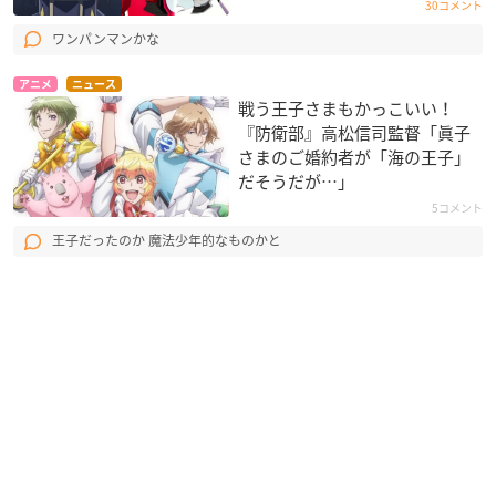
30コメント
ワンパンマンかな
アニメ
ニュース
戦う王子さまもかっこいい！
『防衛部』高松信司監督「眞子
さまのご婚約者が「海の王子」
だそうだが…」
5コメント
王子だったのか 魔法少年的なものかと