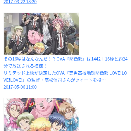
2017-03-22 18:20
その16秒はなんなんだ！？OVA『防衛部』は1442＋16秒と約24
分で放送される模様！
リミテッド上映が決定したOVA『美男高校地球防衛部 LOVE!LO
VE!LOVE!』の監督・高松信司さんがツイートを投…
2017-05-06 11:00