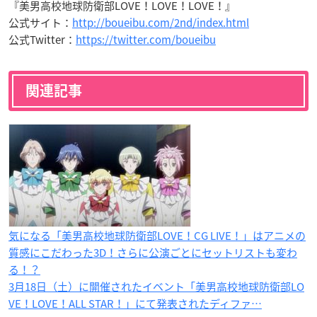
『美男高校地球防衛部LOVE！LOVE！LOVE！』
公式サイト：
http://boueibu.com/2nd/index.html
公式Twitter：
https://twitter.com/boueibu
関連記事
気になる「美男高校地球防衛部LOVE！CG LIVE！」はアニメの
質感にこだわった3D！さらに公演ごとにセットリストも変わ
る！？
3月18日（土）に開催されたイベント「美男高校地球防衛部LO
VE！LOVE！ALL STAR！」にて発表されたディファ…