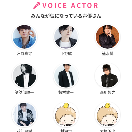
VOICE ACTOR
みんなが気になっている声優さん
宮野真守
下野紘
速水奨
諏訪部順一
鈴村健一
森川智之
花江夏樹
村瀬歩
大塚芳忠