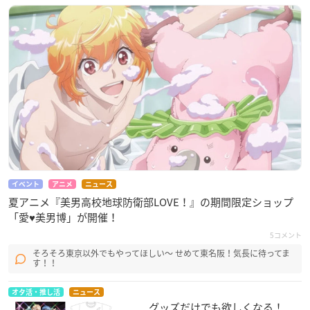
イベント
アニメ
ニュース
夏アニメ『美男高校地球防衛部LOVE！』の期間限定ショップ
「愛♥美男博」が開催！
5コメント
そろそろ東京以外でもやってほしい〜 せめて東名阪！気長に待ってま
す！！
オタ活・推し活
ニュース
グッズだけでも欲しくなる！