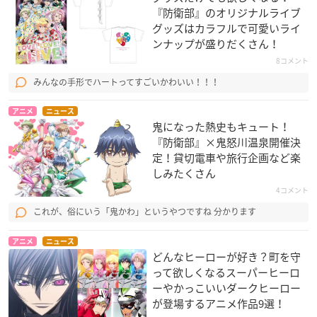
『防衛部』のオリジナルライブ
グッズはカラフルで可愛いライ
ンナップが盛りだくさん！
8コメント
みんなの手形でハートってすごいかわいい！！！
アニメ
ニュース
鬼になった熱史もキュート！
『防衛部』×鬼怒川温泉開催決
定！貸切電車や旅行企画など楽
しみたくさん
4コメント
これが、俗にいう「鬼かわ」というやつですね 分かります
アニメ
ニュース
どんなヒーローが好き？町を守
って欲しくなるスーパーヒーロ
ーやかっこいいダークヒーロー
が登場するアニメ作品9選！