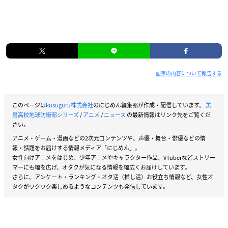
記事の内容について報告する
このページは
kusuguru株式会社
のにじめん編集部が作成・配信しています。
美
男高校地球防衛部シリーズ
/
アニメ
/
ニュース
の最新情報はリンク先をご覧くだ
さい。
アニメ・ゲーム・漫画などの2次元コンテンツや、声優・舞台・俳優などの情
報・話題をお届けする情報メディア「にじめん」。
女性向けアニメをはじめ、少年アニメやキャラクター作品、VTuberなどストリー
マーにも幅を広げ、オタクが気になる情報を幅広くお届けしています。
さらに、アンケート・ランキング・オタ活（推し活）お役立ち情報など、女性オ
タクがワクワク楽しめるようなコンテンツも発信しています。