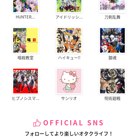
HUNTER...
アイドリッシ...
刀剣乱舞
暗殺教室
ハイキュー!!
銀魂
ヒプノシスマ...
サンリオ
呪術廻戦
OFFICIAL SNS
フォローしてより楽しいオタクライフ！