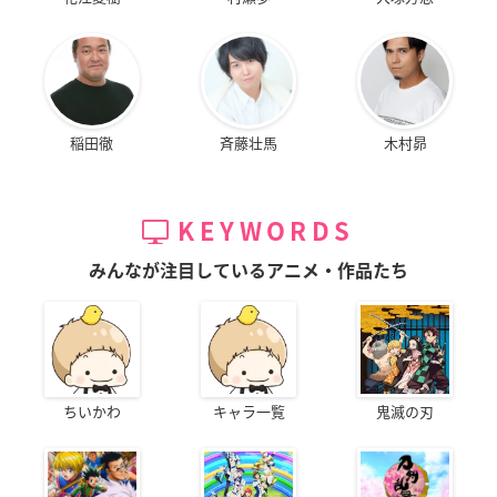
稲田徹
斉藤壮馬
木村昴
KEYWORDS
みんなが注目しているアニメ・作品たち
ちいかわ
キャラ一覧
鬼滅の刃