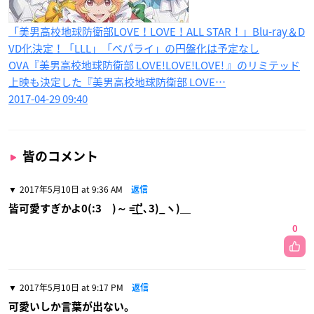
「美男高校地球防衛部LOVE！LOVE！ALL STAR！​」Blu-ray＆D
VD化決定！「LLL」「ベパライ」の円盤化は予定なし
OVA『美男高校地球防衛部 LOVE!LOVE!LOVE! 』のリミテッド
上映も決定した『美男高校地球防衛部 LOVE…
2017-04-29 09:40
皆のコメント
2017年5月10日 at 9:36 AM
返信
皆可愛すぎかよ0(:3 )～ =͟͟͞͞(’､3)_ヽ)＿
0
2017年5月10日 at 9:17 PM
返信
可愛いしか言葉が出ない。