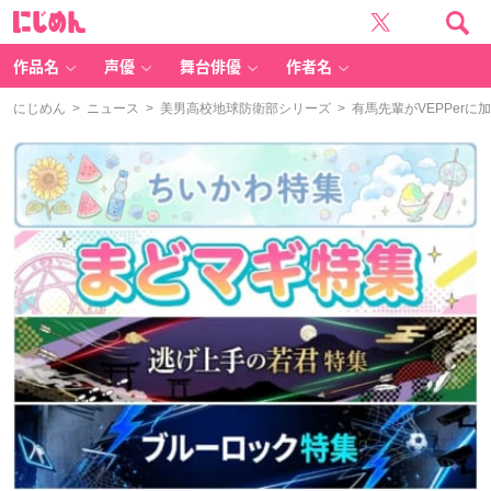
に
じ
め
ん
作品名
声優
舞台俳優
作者名
にじめん
>
ニュース
>
美男高校地球防衛部シリーズ
> 有馬先輩がVEPPe