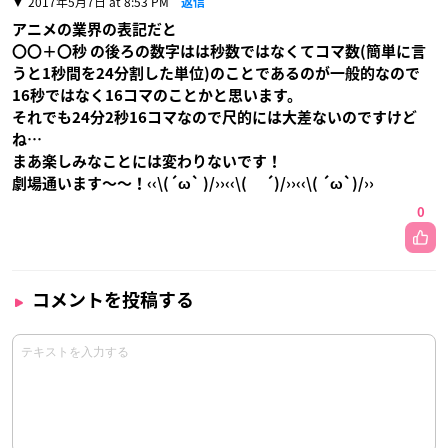
2017年5月7日 at 8:53 PM
返信
アニメの業界の表記だと
〇〇＋〇秒 の後ろの数字はは秒数ではなくてコマ数(簡単に言
うと1秒間を24分割した単位)のことであるのが一般的なので
16秒ではなく16コマのことかと思います。
それでも24分2秒16コマなので尺的には大差ないのですけど
ね…
まあ楽しみなことには変わりないです！
劇場通います〜〜！‹‹\(´ω` )/››‹‹\( ´)/››‹‹\( ´ω`)/››
0
コメントを投稿する