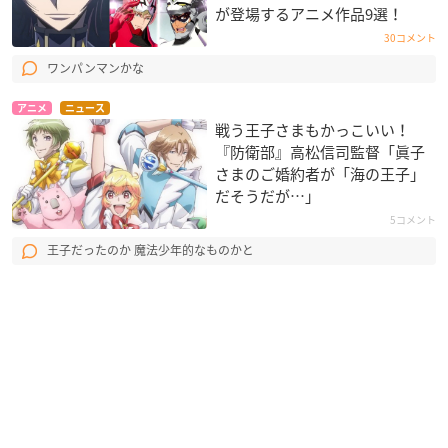
が登場するアニメ作品9選！
30コメント
ワンパンマンかな
アニメ
ニュース
戦う王子さまもかっこいい！
『防衛部』高松信司監督「眞子
さまのご婚約者が「海の王子」
だそうだが…」
5コメント
王子だったのか 魔法少年的なものかと