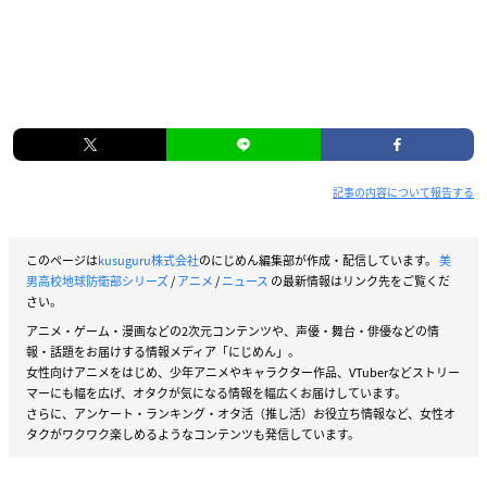
記事の内容について報告する
このページは
kusuguru株式会社
のにじめん編集部が作成・配信しています。
美
男高校地球防衛部シリーズ
/
アニメ
/
ニュース
の最新情報はリンク先をご覧くだ
さい。
アニメ・ゲーム・漫画などの2次元コンテンツや、声優・舞台・俳優などの情
報・話題をお届けする情報メディア「にじめん」。
女性向けアニメをはじめ、少年アニメやキャラクター作品、VTuberなどストリー
マーにも幅を広げ、オタクが気になる情報を幅広くお届けしています。
さらに、アンケート・ランキング・オタ活（推し活）お役立ち情報など、女性オ
タクがワクワク楽しめるようなコンテンツも発信しています。