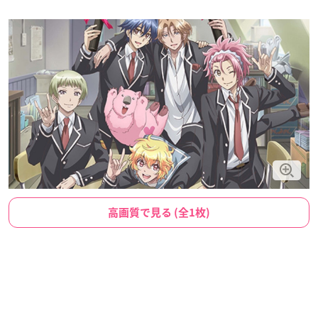
高画質で見る (全1枚)