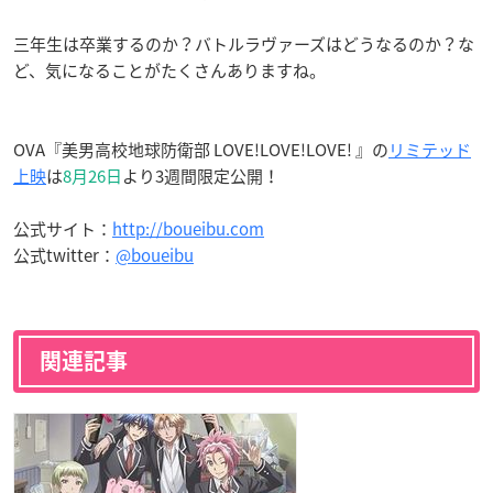
三年生は卒業するのか？バトルラヴァーズはどうなるのか？な
ど、気になることがたくさんありますね。
OVA『美男高校地球防衛部 LOVE!LOVE!LOVE! 』の
リミテッド
上映
は
8月26日
より3週間限定公開！
公式サイト：
http://boueibu.com
公式twitter：
@boueibu
関連記事