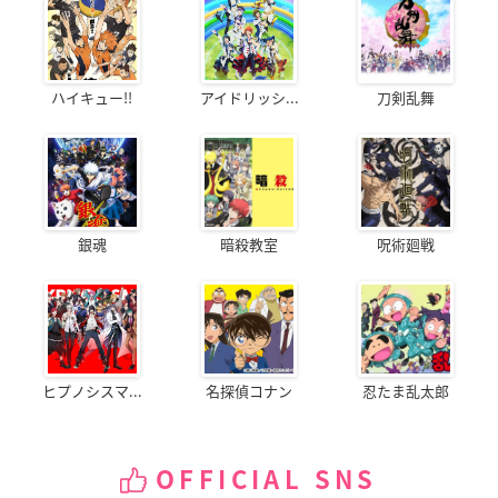
ハイキュー!!
アイドリッシ...
刀剣乱舞
銀魂
暗殺教室
呪術廻戦
ヒプノシスマ...
名探偵コナン
忍たま乱太郎
OFFICIAL SNS