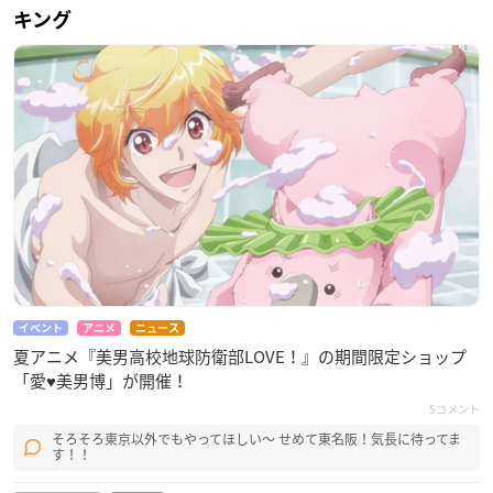
キング
イベント
アニメ
ニュース
夏アニメ『美男高校地球防衛部LOVE！』の期間限定ショップ
「愛♥美男博」が開催！
5コメント
そろそろ東京以外でもやってほしい〜 せめて東名阪！気長に待ってま
す！！