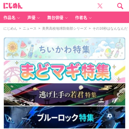
に
じ
め
ん
作品名
声優
舞台俳優
作者名
にじめん
>
ニュース
>
美男高校地球防衛部シリーズ
> その16秒はなんなんだ