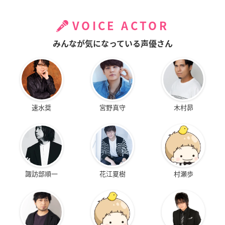
VOICE ACTOR
みんなが気になっている声優さん
速水奨
宮野真守
木村昴
諏訪部順一
花江夏樹
村瀬歩