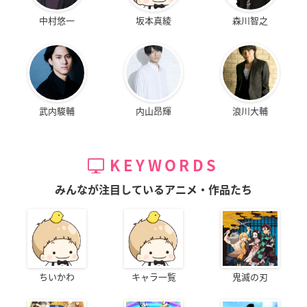
中村悠一
坂本真綾
森川智之
武内駿輔
内山昂輝
浪川大輔
KEYWORDS
みんなが注目しているアニメ・作品たち
ちいかわ
キャラ一覧
鬼滅の刃