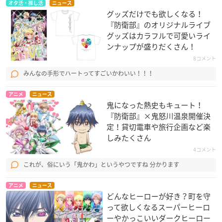
オタ活・推し活
ニュース
グッズだけでも欲しくなる！
『防衛部』のオリジナルライブ
グッズはカラフルで可愛いライ
ンナップが盛りだくさん！
8コメント
みんなの手形でハートってすごいかわいい！！！
アニメ
ニュース
鬼になった熱史もキュート！
『防衛部』×鬼怒川温泉開催決
定！貸切電車や旅行企画など楽
しみたくさん
4コメント
これが、俗にいう「鬼かわ」というやつですね 分かります
アニメ
ニュース
どんなヒーローが好き？町を守
って欲しくなるスーパーヒーロ
ーやかっこいいダークヒーロー