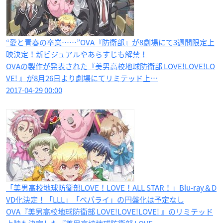
“愛と青春の卒業……”OVA『防衛部』が8劇場にて3週間限定上
映決定！新ビジュアルやあらすじも解禁！
OVAの製作が発表された『美男高校地球防衛部 LOVE!LOVE!LO
VE! 』が8月26日より劇場にてリミテッド上…
2017-04-29 00:00
「美男高校地球防衛部LOVE！LOVE！ALL STAR！​」Blu-ray＆D
VD化決定！「LLL」「ベパライ」の円盤化は予定なし
OVA『美男高校地球防衛部 LOVE!LOVE!LOVE! 』のリミテッド