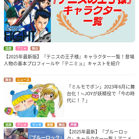
話題
アニメ
舞台
【2025年最新版】『テニスの王子様』キャラクター一覧！登場
人物の基本プロフィールや『テニミュ』キャストを紹介
舞台
ニュース
「ミルモでポン」2023年6月に舞
台化！≒JOYが妖精役で「今の時
代に！？」
話題
アニメ
マンガ
書籍
舞台
声優
【2025年最新】『ブルーロッ
ク』キャラクター一覧！アニメ