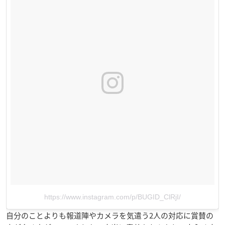
https://www.instagram.com/p/BUGID_ClRjI/
自分のことよりも報道陣やカメラを気遣う2人の対応に賞賛の