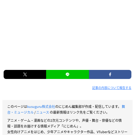
記事の内容について報告する
このページは
kusuguru株式会社
のにじめん編集部が作成・配信しています。
舞
台・ミュージカル
/
ニュース
の最新情報はリンク先をご覧ください。
アニメ・ゲーム・漫画などの2次元コンテンツや、声優・舞台・俳優などの情
報・話題をお届けする情報メディア「にじめん」。
女性向けアニメをはじめ、少年アニメやキャラクター作品、VTuberなどストリー