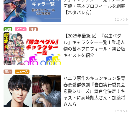
声優・基本プロフィールを網羅
【ネタバレ有】
1コメント
話題
アニメ
舞台
【2025年最新版】『弱虫ペダ
ル』キャラクター一覧！登場人
物の基本プロフィール・舞台版
キャストを紹介
舞台
ニュース
ハニワ原作のキュンキュン系青
春恋愛群像劇『告白実行委員会
恋愛シリーズ』舞台化決定！キ
ャストに高崎翔太さん・加藤将
さんら
1コメント