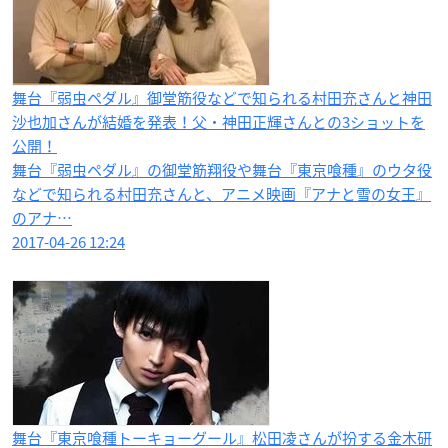
舞台『弱虫ペダル』御堂筋役などで知られる村田充さんと神田
沙也加さんが結婚を発表！父・神田正輝さんとの3ショットを
公開！
舞台『弱虫ペダル』の御堂筋翔役や舞台『東京喰種』のウタ役
などで知られる村田充さんと、アニメ映画『アナと雪の女王』
のアナ…
2017-04-26 12:24
舞台『東京喰種トーキョーグール』松田凌さんが扮する金木研