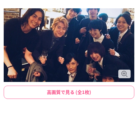
高画質で見る (全1枚)