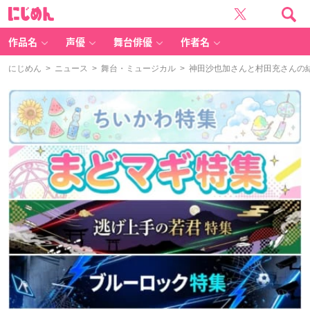
に
じ
め
ん
作品名
声優
舞台俳優
作者名
にじめん
>
ニュース
>
舞台・ミュージカル
> 神田沙也加さんと村田充さんの