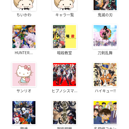
ちいかわ
キャラ一覧
鬼滅の刃
HUNTER...
暗殺教室
刀剣乱舞
サンリオ
ヒプノシスマ...
ハイキュー!!
銀魂
呪術廻戦
名探偵コナン