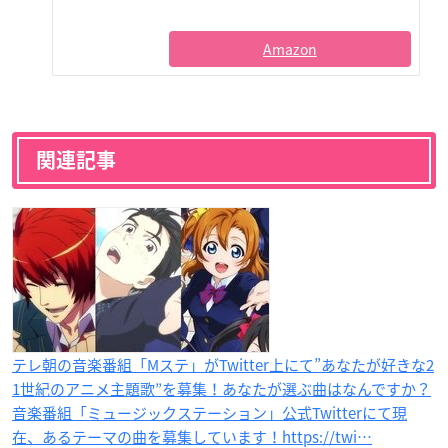
Amazon
関連記事
テレ朝の音楽番組「Mステ」がTwitter上にて”あなたが好きな2
1世紀のアニメ主題歌”を募集！あなたが選ぶ曲はなんですか？
音楽番組「ミュージックステーション」公式Twitterにて現
在、あるテーマの曲を募集しています！https://twi…