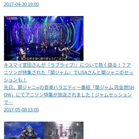
2017-04-30 19:00
キスマイ宮田さんが『ラブライブ!』について熱く語る！？ア
ニソンが特集された「関ジャム」でLiSAさんと関ジャニのセッ
ションも！
先日、関ジャニ∞の音楽バラエティー番組「関ジャム 完全燃SH
OW」にてアニソン特集が放送されました！ジャムセッション
で…
2017-05-08 13:00