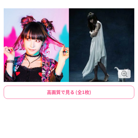
高画質で見る (全1枚)