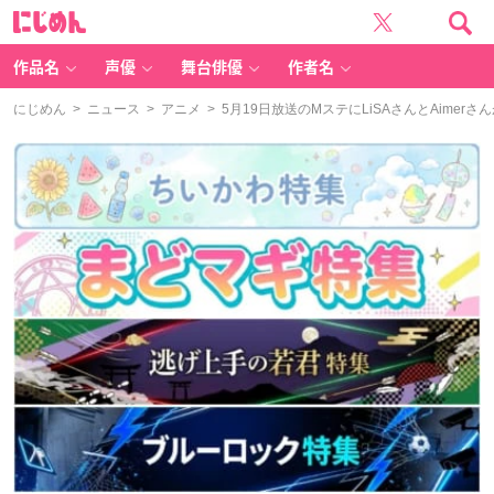
に
じ
め
ん
作品名
声優
舞台俳優
作者名
にじめん
>
ニュース
>
アニメ
> 5月19日放送のMステにLiSAさんとAimer