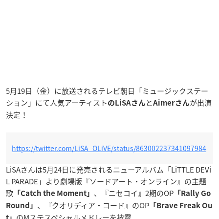
5月19日（金）に放送されるテレビ朝日「ミュージックステー
ション」にて人気アーティスト
と
が出演
のLiSAさん
Aimerさん
決定！
https://twitter.com/LiSA_OLiVE/status/863002237341097984
LiSAさんは5月24日に発売されるニューアルバム「LiTTLE DEVi
L PARADE」より劇場版『ソードアート・オンライン』の主題
歌
、『ニセコイ』2期のOP
「Catch the Moment」
「Rally Go
、『
クオリディア・コード
』のOP
Round」
「
Brave Freak Ou
のMステスペシャルメドレーを披露。
t
」