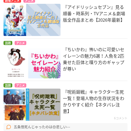
劇場アニメ
アニメ
『アイドリッシュセブン』見る
順番・時系列・TVアニメ＆劇場
版全作品まとめ【2026年最新】
話題
アニメ
『ちいかわ』怖いのに可愛いセ
イレーンの魅力6選！人魚を2匹
乗せた巨体と喋り方のギャップ
が尊い
話題
アニメ
『呪術廻戦』キャラクター生死
一覧！登場人物の生存状況をわ
かりやすく紹介【ネタバレ注
意】
6コメント
五条悟死んじゃったのは😞悲しい⋯