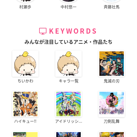
村瀬歩
中村悠一
斉藤壮馬
KEYWORDS
みんなが注目しているアニメ・作品たち
ちいかわ
キャラ一覧
鬼滅の刃
ハイキュー!!
アイドリッシ...
刀剣乱舞