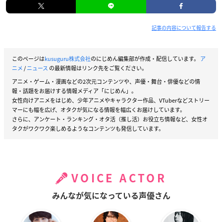
記事の内容について報告する
このページは
kusuguru株式会社
のにじめん編集部が作成・配信しています。
ア
ニメ
/
ニュース
の最新情報はリンク先をご覧ください。
アニメ・ゲーム・漫画などの2次元コンテンツや、声優・舞台・俳優などの情
報・話題をお届けする情報メディア「にじめん」。
女性向けアニメをはじめ、少年アニメやキャラクター作品、VTuberなどストリー
マーにも幅を広げ、オタクが気になる情報を幅広くお届けしています。
さらに、アンケート・ランキング・オタ活（推し活）お役立ち情報など、女性オ
タクがワクワク楽しめるようなコンテンツも発信しています。
VOICE ACTOR
みんなが気になっている声優さん