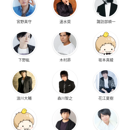
宮野真守
速水奨
諏訪部順一
下野紘
木村昴
坂本真綾
浪川大輔
森川智之
花江夏樹