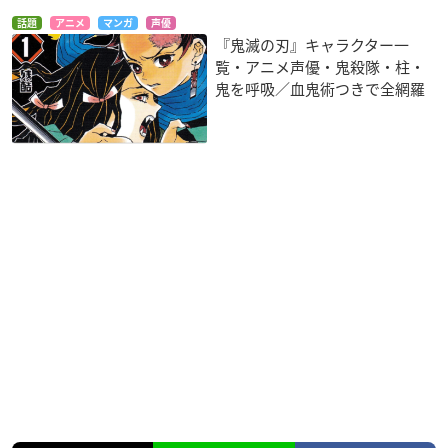
話題
アニメ
マンガ
声優
『鬼滅の刃』キャラクター一
覧・アニメ声優・鬼殺隊・柱・
鬼を呼吸／血鬼術つきで全網羅