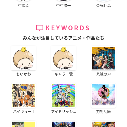
村瀬歩
中村悠一
斉藤壮馬
KEYWORDS
みんなが注目しているアニメ・作品たち
ちいかわ
キャラ一覧
鬼滅の刃
ハイキュー!!
アイドリッシ...
刀剣乱舞