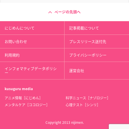
ページの先頭へ
にじめんについて
記事掲載について
お問い合わせ
プレスリリース送付先
利用規約
プライバシーポリシー
インフォマティブデータポリシ
運営会社
ー
kusuguru
media
アニメ情報［にじめん］
科学ニュース［ナゾロジー］
メンタルケア［ココロジー］
心理テスト［シンリ］
Copyright 2013 nijimen.