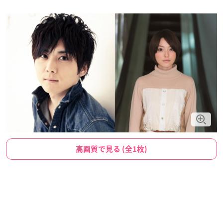
高画質で見る (全1枚)