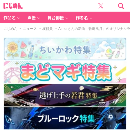
に
じ
め
ん
作品名
声優
舞台俳優
作者名
にじめん
>
ニュース
>
梶裕貴
> Aimerさんの新曲「歌鳥風月」のオリジナ