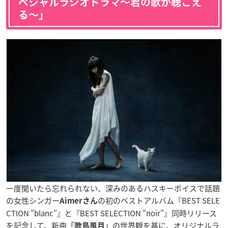
ペシャルラジオドラマ〜君の歌が聴こえ
る〜」
一度聞いたら忘れられない、深みのあるハスキーボイスで話題
の女性シンガー
の初のベストアルバム『BEST SELE
Aimerさん
CTION “blanc”』と『BEST SELECTION “noir”』同時リリース
を記念して、新曲「
」の世界観を基に、オリジナルラ
歌鳥風月