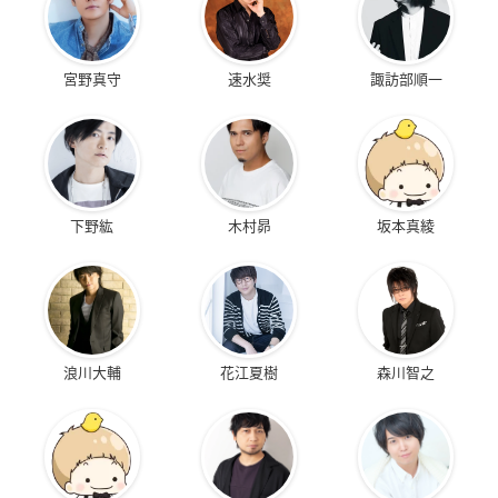
宮野真守
速水奨
諏訪部順一
下野紘
木村昴
坂本真綾
浪川大輔
花江夏樹
森川智之