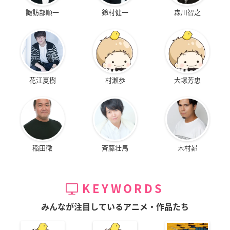
諏訪部順一
鈴村健一
森川智之
花江夏樹
村瀬歩
大塚芳忠
稲田徹
斉藤壮馬
木村昴
KEYWORDS
みんなが注目しているアニメ・作品たち