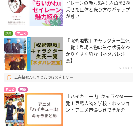
イレーンの魅力6選！人魚を2匹
乗せた巨体と喋り方のギャップ
が尊い
話題
アニメ
『呪術廻戦』キャラクター生死
一覧！登場人物の生存状況をわ
かりやすく紹介【ネタバレ注
意】
6コメント
五条悟死んじゃったのは😞悲しい⋯
アニメ
声優
『ハイキュー!!』キャラクター一
覧！登場人物を学校・ポジショ
ン・アニメ声優つきで全紹介