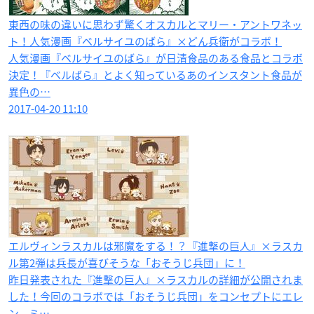
東西の味の違いに思わず驚くオスカルとマリー・アントワネッ
ト！人気漫画『ベルサイユのばら』×どん兵衛がコラボ！
人気漫画『ベルサイユのばら』が日清食品のある食品とコラボ
決定！『ベルばら』とよく知っているあのインスタント食品が
異色の…
2017-04-20 11:10
エルヴィンラスカルは邪魔をする！？『進撃の巨人』×ラスカ
ル第2弾は兵長が喜びそうな「おそうじ兵団」に！
昨日発表された『進撃の巨人』×ラスカルの詳細が公開されま
した！今回のコラボでは「おそうじ兵団」をコンセプトにエレ
ン、ミ…