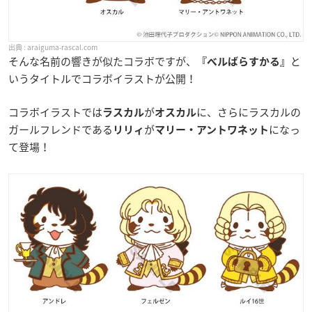
araiguma-rascal.com
そんな名前の響きが似たコラボですが、
と
『ベルばらすかる』
いうタイトルでコラボイラストが公開！
コラボイラストでは
が
に、さらにラスカルの
ラスカル
オスカル
ガールフレンドである
が
になっ
リリィ
マリー・アントワネット
て登場！