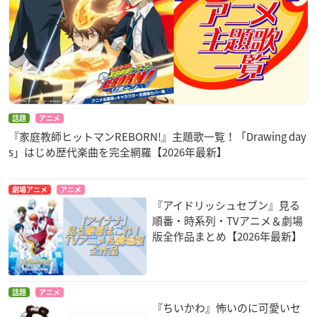
話題
アニメ
『家庭教師ヒットマンREBORN!』主題歌一覧！「Drawing day
s」はじめ歴代楽曲を完全網羅【2026年最新】
劇場アニメ
アニメ
『アイドリッシュセブン』見る
順番・時系列・TVアニメ＆劇場
版全作品まとめ【2026年最新】
話題
アニメ
『ちいかわ』怖いのに可愛いセ