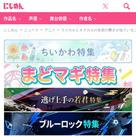
に
じ
め
ん
作品名
声優
舞台俳優
作者名
にじめん
>
ニュース
>
アニメ
> ラスカルとオスカルの名前の響きが似ている