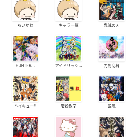
ちいかわ
キャラ一覧
鬼滅の刃
HUNTER...
アイドリッシ...
刀剣乱舞
ハイキュー!!
暗殺教室
銀魂