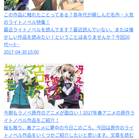
この作品に触れたことってある？各年代が親しんだ名作・人気
のライトノベル特集！
最近ライトノベルを読んでます？最近読んでいない、または懐
かしい作品を読みたい！ということはありませんか？今回20
代〜3…
2017-04-30 15:00
今期もラノベ原作のアニメが面白い！2017年春アニメの原作ラ
イトノベル作品をご紹介！
桜も散り、春アニメに夢中の今日このごろ。今回は原作のライ
トノベル作品をいくつかご紹介したいと思います。文章を読む