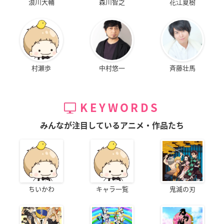
浪川大輔
森川智之
花江夏樹
村瀬歩
中村悠一
斉藤壮馬
KEYWORDS
みんなが注目しているアニメ・作品たち
ちいかわ
キャラ一覧
鬼滅の刃