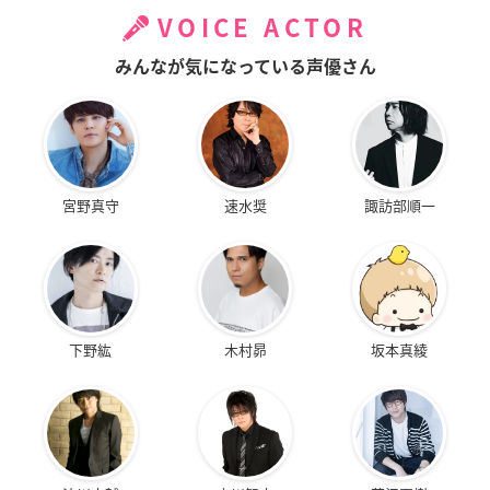
VOICE ACTOR
みんなが気になっている声優さん
宮野真守
速水奨
諏訪部順一
下野紘
木村昴
坂本真綾