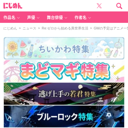
に
じ
め
ん
作品名
声優
舞台俳優
作者名
にじめん
>
ニュース
>
Re:ゼロから始める異世界生活
> GWの予定はアニメ一