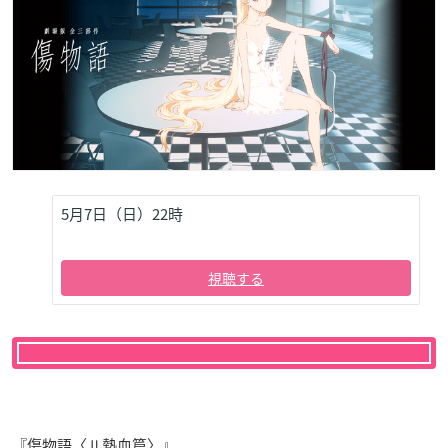
5月7日（日）22時
視聴する
『傷物語〈Ⅱ熱血篇〉』