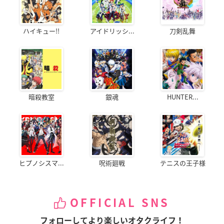
ハイキュー!!
アイドリッシ...
刀剣乱舞
暗殺教室
銀魂
HUNTER...
ヒプノシスマ...
呪術廻戦
テニスの王子様
OFFICIAL SNS
フォローしてより楽しいオタクライフ！