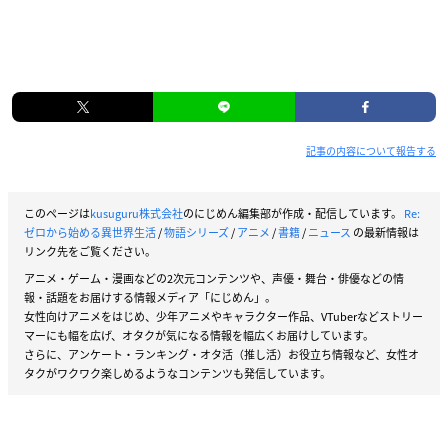
記事の内容について報告する
このページは
kusuguru株式会社
のにじめん編集部が作成・配信しています。
Re:
ゼロから始める異世界生活
/
物語シリーズ
/
アニメ
/
書籍
/
ニュース
の最新情報は
リンク先をご覧ください。
アニメ・ゲーム・漫画などの2次元コンテンツや、声優・舞台・俳優などの情
報・話題をお届けする情報メディア「にじめん」。
女性向けアニメをはじめ、少年アニメやキャラクター作品、VTuberなどストリー
マーにも幅を広げ、オタクが気になる情報を幅広くお届けしています。
さらに、アンケート・ランキング・オタ活（推し活）お役立ち情報など、女性オ
タクがワクワク楽しめるようなコンテンツも発信しています。