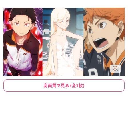
高画質で見る (全1枚)