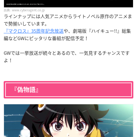
www.cyberagent.co.jp
ラインナップには人気アニメからライトノベル原作のアニメま
で勢揃いしています。
『マクロス』35周年記念放送
や、劇場版『ハイキュー!!』総集
編などGWにピッタリな番組が配信予定！
GWでは一挙放送が続々とあるので、一気見するチャンスです
よ！
『偽物語』