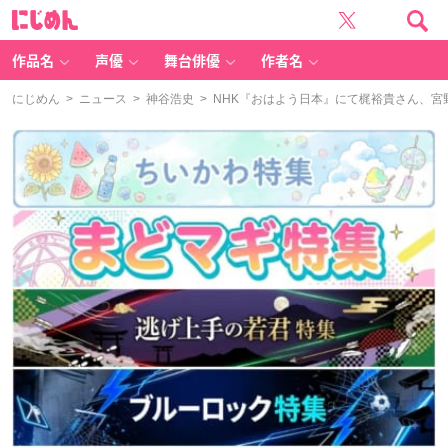
に
じ
め
ん
作品名
声優
舞台俳優
作者名
にじめん
>
ニュース
>
神谷浩史
> NHK『おはよう日本』にて梶裕貴さん、宮