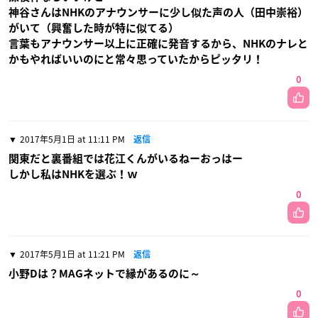
神谷さんはNHKのアナウンサーに少し似た声の人（田中崇裕）
がいて（興奮した時が特に似てる）
言葉もアナウンサー以上に正確に発音するから、NHKのナレと
かもやればいいのにと常々思っていたからピッタリ！
0
2017年5月1日 at 11:11 PM
返信
関東だと裏番組では花江くんがいるねーおっはー
しかし私はNHKを選ぶ！ｗ
0
2017年5月1日 at 11:21 PM
返信
小野Dは？MAGネットで縁があるのに～
0