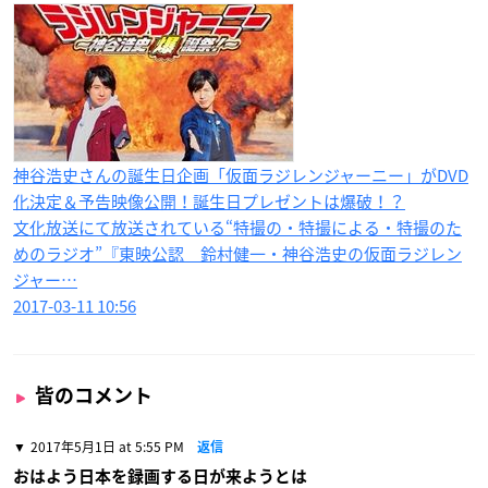
神谷浩史さんの誕生日企画「仮面ラジレンジャーニー」がDVD
化決定＆予告映像公開！誕生日プレゼントは爆破！？
文化放送にて放送されている“特撮の・特撮による・特撮のた
めのラジオ”『東映公認 鈴村健一・神谷浩史の仮面ラジレン
ジャー…
2017-03-11 10:56
皆のコメント
2017年5月1日 at 5:55 PM
返信
おはよう日本を録画する日が来ようとは