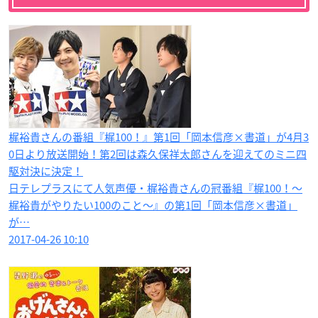
梶裕貴さんの番組『梶100！』第1回「岡本信彦×書道」が4月3
0日より放送開始！第2回は森久保祥太郎さんを迎えてのミニ四
駆対決に決定！
日テレプラスにて人気声優・梶裕貴さんの冠番組『梶100！～
梶裕貴がやりたい100のこと～』の第1回「岡本信彦×書道」
が…
2017-04-26 10:10