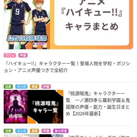
アニメ
声優
『ハイキュー!!』キャラクター一覧！登場人物を学校・ポジシ
ョン・アニメ声優つきで全紹介
話題
マンガ
書籍
声優
『桃源暗鬼』キャラクター一
覧 一ノ瀬四季ら羅刹学園＆鬼
國隊の声優・能力・誕生日まと
め【2026年最新】
話題
マンガ
書籍
声優
舞台俳優