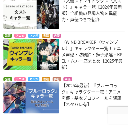
『文豪ストレイドッグス（文ス
ト）』キャラ一覧【2026年最新
版】全組織の登場人物を異能
力・声優つきで紹介
話題
アニメ
マンガ
書籍
声優
『WIND BREAKER（ウィンブ
レ）』キャラクター一覧！アニ
メ声優・防風鈴・獅子頭連・KE
EL・六方一座まとめ【2025年最
新】
話題
アニメ
マンガ
書籍
舞台
声優
【2025年最新】『ブルーロッ
ク』キャラクター一覧！アニメ
声優・基本プロフィールを網羅
【ネタバレ有】
1コメント