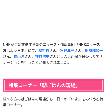
NHKが毎朝放送する朝のニュース・情報番組
『NHKニュース
にて、
おはよう日本』
梶裕貴
さん、
宮野真守
さん、
諏訪部順一
と大人気声優が日替わりでナ
さん、
福山潤
さん、
神谷浩史
さん
レーションを行うことが発表されました。
特集コーナー「朝ごはんの現場」
様々な方の朝ごはんの現場から、日本の「いま」をみつめる特
集コーナー。