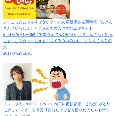
ツッコミどころ多すぎない？NHKの星野源さん冠番組『おげん
さんといっしょ』ネズミの中の人は宮野真守さん！
5月4日からNHK総合で星野源さんの冠番組『おげんさんといっ
しょ』がスタートします！ねずみの中の人に、おげんさんちの
家…
2017-04-29 16:45
『ユーリ!!! on ICE​』イベント前日に諏訪部順一さんが“ひとり
に対して”マナーを言及「自分だけでなく周りの人たちも本当