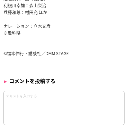
利根川幸雄：森山栄治
兵藤和尊：村田充 ほか
ナレーション：立木文彦
※敬称略
©福本伸行・講談社／DMM STAGE
コメントを投稿する