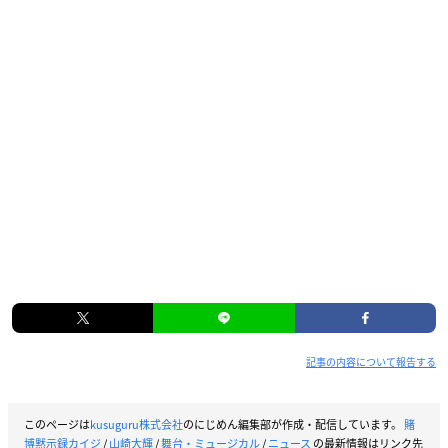
記事の内容について報告する
このページは
kusuguru株式会社
のにじめん編集部が作成・配信しています。
賭
博黙示録カイジ
/
山崎大輝
/
舞台・ミュージカル
/
ニュース
の最新情報はリンク先