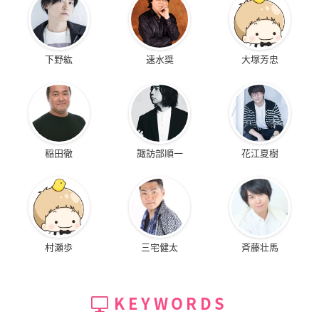
下野紘
速水奨
大塚芳忠
稲田徹
諏訪部順一
花江夏樹
村瀬歩
三宅健太
斉藤壮馬
KEYWORDS