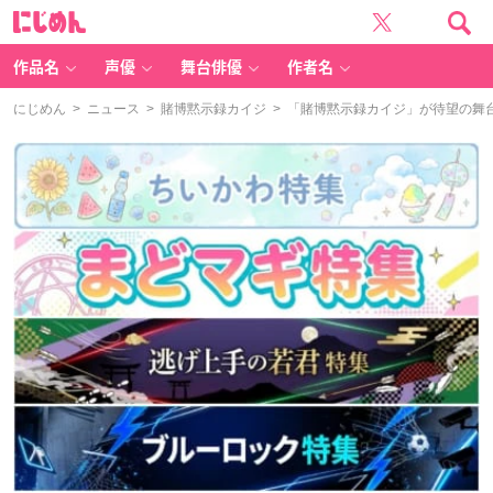
に
じ
め
ん
作品名
声優
舞台俳優
作者名
にじめん
>
ニュース
>
賭博黙示録カイジ
> 「賭博黙示録カイジ」が待望の舞