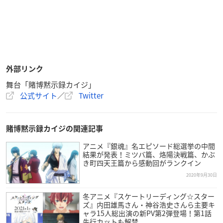
外部リンク
舞台「賭博黙示録カイジ」
公式サイト
／
Twitter
賭博黙示録カイジの関連記事
アニメ『銀魂』名エピソード総選挙の中間
結果が発表！ミツバ篇、烙陽決戦篇、かぶ
き町四天王篇から感動回がランクイン
2020年9月30日
冬アニメ『スケートリーディング☆スター
ズ』内田雄馬さん・神谷浩史さんら主要キ
ャラ15人総出演の新PV第2弾登場！第1話
先行カットも解禁