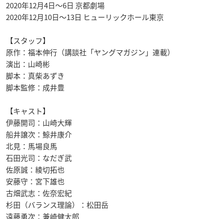
2020年12月4日～6日 京都劇場
2020年12月10日～13日 ヒューリックホール東京
【スタッフ】
原作：福本伸行（講談社「ヤングマガジン」連載）
演出：山崎彬
脚本：真柴あずき
脚本監修：成井豊
【キャスト】
伊藤開司：山崎大輝
船井譲次：鯨井康介
北見：馬場良馬
石田光司：なだぎ武
佐原誠：綾切拓也
安藤守：宮下雄也
古畑武志：佐奈宏紀
杉田（バランス理論）：松田岳
遠藤勇次：兼崎健太郎