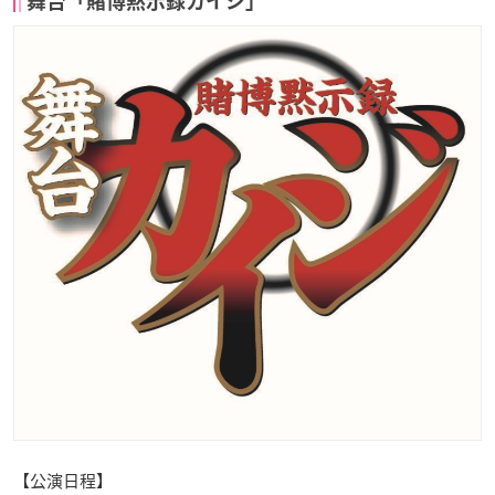
舞台「賭博黙示録カイジ」
【公演日程】