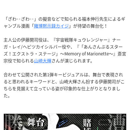
「ざわ‥ざわ‥」の擬音などで知られる福本伸行先生によるギ
ャンブル漫画「
賭博黙示録カイジ
」が待望の舞台化！
主人公の伊藤開司役は、『宇宙戦隊キュウレンジャー』ナー
ガ・レイ/ヘビツカイシルバー役や、『「あんさんぶるスター
ズ！エクストラ・ステージ」～Memory of Marionette～』斎宮
宗役で知られる
山崎大輝
さんが演じられます。
合わせて公開された第1弾キービジュアルは、舞台で表現され
ると思われるキーワードと、山崎大輝さん扮する伊藤開司がこ
ちらを見据えて立っている姿が印象的な仕上がりとなりまし
た。