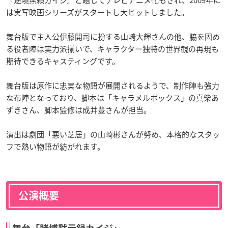
『逆境無頼カイジ』と題してテレビアニメ化もされ、2009年に
は実写映画シリーズがスタートし大ヒットしました。
舞台版で主人公伊藤開司に扮する山崎大輝さんの他、脇を固め
る役者陣は実力派揃いで、キャラクター独特の世界観の再現も
期待できるキャスティングです。
舞台版は原作に忠実な物語が展開されるようで、制作陣も強力
な布陣となっており、脚本は「キャラメルボックス」の真柴あ
ずきさん、脚本監修は成井豊さんが担当。
演出は劇団「悪い芝居」の山崎彬さんが努め、本格的なスタッ
フで熱い物語が紡がれます。
公演概要