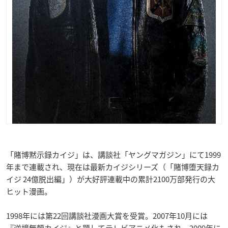
「賭博黙示録カイジ」は、講談社「ヤングマガジン」にて1999
年まで連載され、現在は最新カイジシリーズ（「賭博堕天録カ
イジ 24億脱出編」）が大好評連載中の累計2100万部発行の大
ヒット漫画。
1998年には第22回講談社漫画大賞を受賞。2007年10月には