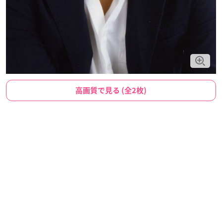
高画質で見る (全2枚)