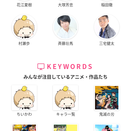
花江夏樹
大塚芳忠
稲田徹
村瀬歩
斉藤壮馬
三宅健太
KEYWORDS
みんなが注目しているアニメ・作品たち
ちいかわ
キャラ一覧
鬼滅の刃