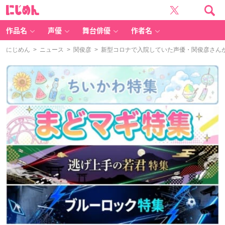
に
じ
め
ん
作品名
声優
舞台俳優
作者名
にじめん
>
ニュース
>
関俊彦
> 新型コロナで入院していた声優・関俊彦さん