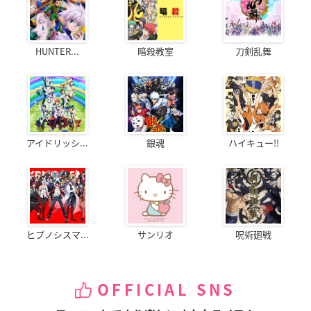
HUNTER...
暗殺教室
刀剣乱舞
アイドリッシ...
銀魂
ハイキュー!!
ヒプノシスマ...
サンリオ
呪術廻戦
OFFICIAL SNS