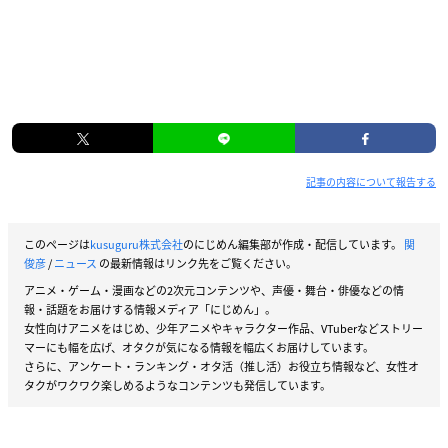
記事の内容について報告する
このページは
kusuguru株式会社
のにじめん編集部が作成・配信しています。
関
俊彦
/
ニュース
の最新情報はリンク先をご覧ください。
アニメ・ゲーム・漫画などの2次元コンテンツや、声優・舞台・俳優などの情
報・話題をお届けする情報メディア「にじめん」。
女性向けアニメをはじめ、少年アニメやキャラクター作品、VTuberなどストリー
マーにも幅を広げ、オタクが気になる情報を幅広くお届けしています。
さらに、アンケート・ランキング・オタ活（推し活）お役立ち情報など、女性オ
タクがワクワク楽しめるようなコンテンツも発信しています。