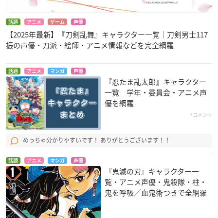
話題
アニメ
ゲーム
声優
【2025年最新】『刀剣乱舞』キャラクター一覧｜刀剣男士117
振の声優・刀派・絵師・アニメ情報などを完全網羅
話題
アニメ
マンガ
声優
『忍たま乱太郎』キャラクター
一覧 学年・委員会・アニメ声
優を網羅
7コメント
めっちゃ分かりやすいです！ ありがとうございます！！
話題
アニメ
マンガ
声優
『鬼滅の刃』キャラクター一
覧・アニメ声優・鬼殺隊・柱・
鬼を呼吸／血鬼術つきで全網羅