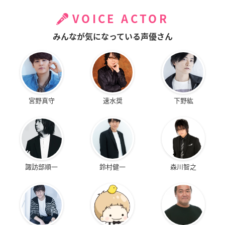
VOICE ACTOR
みんなが気になっている声優さん
宮野真守
速水奨
下野紘
諏訪部順一
鈴村健一
森川智之