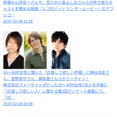
声優の山寺宏一さんや、芸人の小島よしおさんらが吹き替えキ
ャストを務める映画『レゴⓇバットマン ザ・ムービー』のアフ
レコ…
2017-02-08 11:38
10～30代女性に聞いた「応援して欲しい声優」に神谷浩史さ
ん、宮野真守さん、梶裕貴さんらがランクイン！
株式会社フォーサイトが行った10～30代女性730人を対象に
「応援して欲しい人」に関する第2回アンケート調査にて、
「応…
2017-02-08 14:38