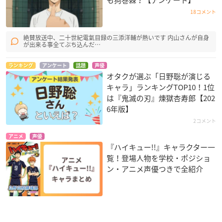
も狗巻棘？【アンケート】
18コメント
絶賛放送中、二十世紀電氣目録の三添洋輔が熱いです 内山さんが自身
が出来る事全てぶち込んだ…
ランキング
アンケート
話題
声優
オタクが選ぶ「日野聡が演じる
キャラ」ランキングTOP10！1位
は『鬼滅の刃』煉󠄁獄杏寿郎【202
6年版】
2コメント
アニメ
声優
『ハイキュー!!』キャラクター一
覧！登場人物を学校・ポジショ
ン・アニメ声優つきで全紹介