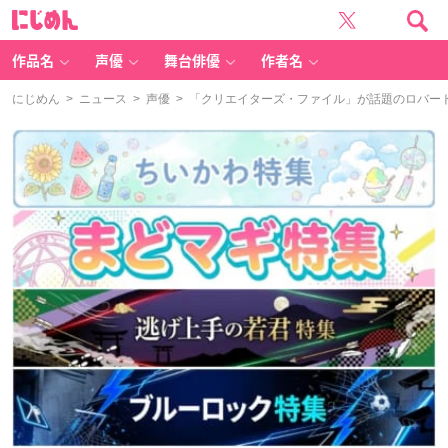
に
じ
め
ん
作品名
声優
舞台俳優
作者名
にじめん
>
ニュース
>
声優
> 「クリエイターズ・ファイル」が話題のロバー