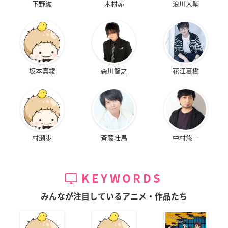
下野紘
木村昴
浪川大輔
坂本真綾
森川智之
花江夏樹
村瀬歩
斉藤壮馬
中村悠一
KEYWORDS
みんなが注目しているアニメ・作品たち