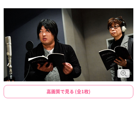
高画質で見る (全1枚)