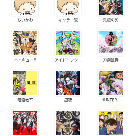
ちいかわ
キャラ一覧
鬼滅の刃
ハイキュー!!
アイドリッシ...
刀剣乱舞
暗殺教室
銀魂
HUNTER...