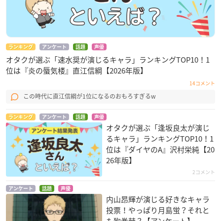
ランキング
アンケート
話題
声優
オタクが選ぶ「速水奨が演じるキャラ」ランキングTOP10！1
位は『炎の蜃気楼』直江信綱【2026年版】
14コメント
この時代に直江信綱が1位になるのおもろすぎるw
ランキング
アンケート
話題
声優
オタクが選ぶ「逢坂良太が演じ
るキャラ」ランキングTOP10！1
位は『ダイヤのA』沢村栄純【20
26年版】
2コメント
アンケート
話題
声優
内山昂輝が演じる好きなキャラ
投票！やっぱり月島蛍？それと