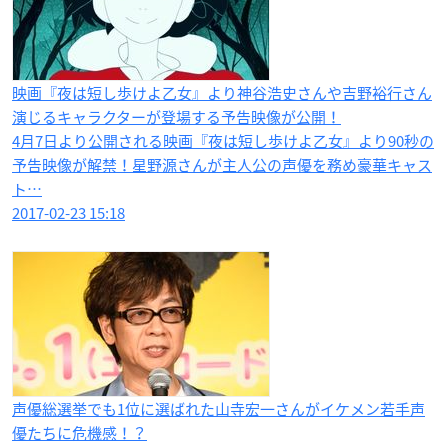
映画『夜は短し歩けよ乙女』より神谷浩史さんや吉野裕行さん
演じるキャラクターが登場する予告映像が公開！
4月7日より公開される映画『夜は短し歩けよ乙女』より90秒の
予告映像が解禁！星野源さんが主人公の声優を務め豪華キャス
ト…
2017-02-23 15:18
声優総選挙でも1位に選ばれた山寺宏一さんがイケメン若手声
優たちに危機感！？