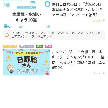
8月1日は水の日！『鬼滅の刃』
冨岡義勇など水属性・水使いキ
ャラ10選 【アンケート結果】
15コメント
プリキュアではキュアアクア、キュアマリン、キュアマーメイド、キ
ュアフォンテーヌ、キュアラ…
ランキング
アンケート
話題
声優
オタクが選ぶ「日野聡が演じる
キャラ」ランキングTOP10！1位
は『鬼滅の刃』煉󠄁獄杏寿郎【202
6年版】
2コメント