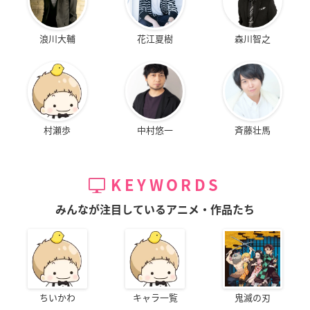
浪川大輔
花江夏樹
森川智之
村瀬歩
中村悠一
斉藤壮馬
KEYWORDS
みんなが注目しているアニメ・作品たち
ちいかわ
キャラ一覧
鬼滅の刃