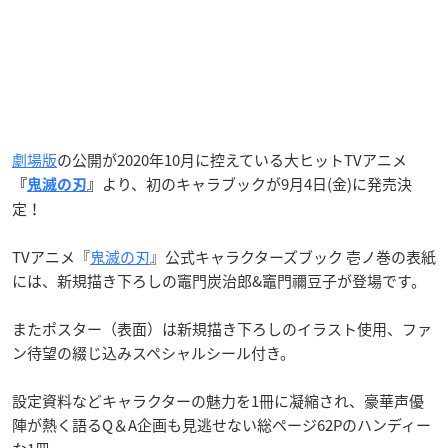
劇場版
の公開が2020年10月に控えている大ヒットTVアニメ
より、初のキャラブックが9月4日(金)に発売決
『
鬼滅の刃
』
定！
TVアニメ『
鬼滅の刃
』公式キャラクターズブック 壱ノ巻の表紙
には、新規描き下ろしの竈門炭治郎&竈門禰豆子が登場です。
またポスター（表面）は新規描き下ろしのイラスト使用、ファ
ン待望の綴じ込みスペシャルシール付き。
設定資料などキャラクターの魅力を1冊に凝縮され、豪華声優
陣が熱く語るQ＆A企画も見逃せない総ページ62Pのハンディー