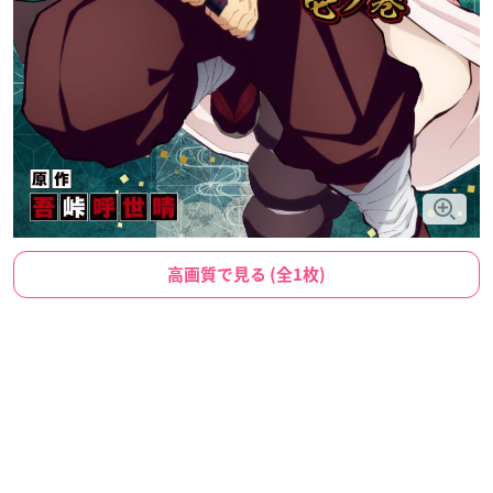
高画質で見る (全1枚)