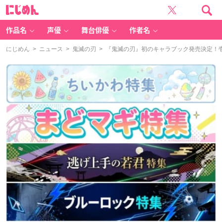
に
じ
め
ん
作品名
声優
舞台俳優
作者名
にじめん
>
ニュース
>
鬼滅の刃
> 『鬼滅の刃』初のキャラブック発売決定！