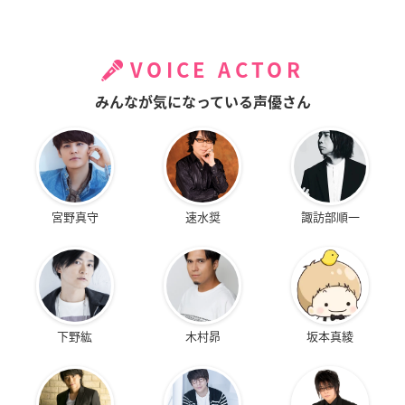
VOICE ACTOR
みんなが気になっている声優さん
宮野真守
速水奨
諏訪部順一
下野紘
木村昴
坂本真綾