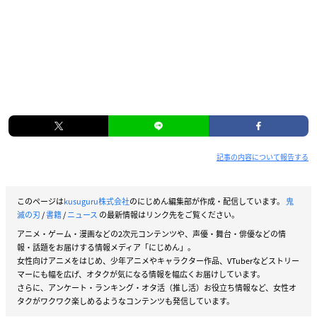
記事の内容について報告する
このページは
kusuguru株式会社
のにじめん編集部が作成・配信しています。
鬼
滅の刃
/
書籍
/
ニュース
の最新情報はリンク先をご覧ください。
アニメ・ゲーム・漫画などの2次元コンテンツや、声優・舞台・俳優などの情
報・話題をお届けする情報メディア「にじめん」。
女性向けアニメをはじめ、少年アニメやキャラクター作品、VTuberなどストリー
マーにも幅を広げ、オタクが気になる情報を幅広くお届けしています。
さらに、アンケート・ランキング・オタ活（推し活）お役立ち情報など、女性オ
タクがワクワク楽しめるようなコンテンツも発信しています。