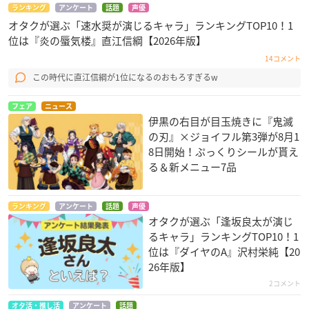
ランキング
アンケート
話題
声優
オタクが選ぶ「速水奨が演じるキャラ」ランキングTOP10！1
位は『炎の蜃気楼』直江信綱【2026年版】
14コメント
この時代に直江信綱が1位になるのおもろすぎるw
フェア
ニュース
伊黒の右目が目玉焼きに『鬼滅
の刃』×ジョイフル第3弾が8月1
8日開始！ぷっくりシールが貰え
る＆新メニュー7品
ランキング
アンケート
話題
声優
オタクが選ぶ「逢坂良太が演じ
るキャラ」ランキングTOP10！1
位は『ダイヤのA』沢村栄純【20
26年版】
2コメント
オタ活・推し活
アンケート
話題