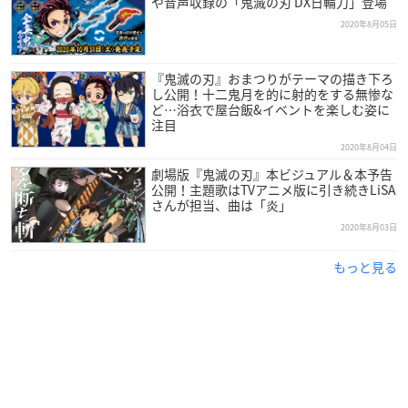
や音声収録の「鬼滅の刃 DX日輪刀」登場
2020年8月05日
『鬼滅の刃』おまつりがテーマの描き下ろ
し公開！十二鬼月を的に射的をする無惨な
ど…浴衣で屋台飯&イベントを楽しむ姿に
注目
2020年8月04日
劇場版『鬼滅の刃』本ビジュアル＆本予告
公開！主題歌はTVアニメ版に引き続きLiSA
さんが担当、曲は「炎」
2020年8月03日
もっと見る