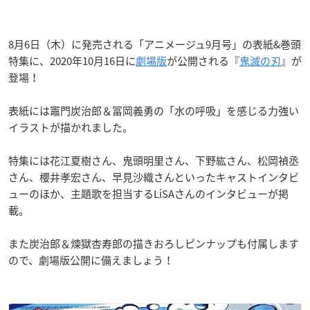
8月6日（木）に発売される「アニメージュ9月号」の表紙&巻頭
特集に、2020年10月16日に
劇場版
が公開される『
鬼滅の刃
』が
登場！
表紙には竈門炭治郎＆冨岡義勇の「水の呼吸」を感じる力強い
イラストが描かれました。
特集には花江夏樹さん、鬼頭明里さん、下野紘さん、松岡禎丞
さん、櫻井孝宏さん、早見沙織さんといったキャストインタビ
ューのほか、主題歌を担当するLiSAさんのインタビューが掲
載。
また炭治郎＆煉獄杏寿郎の描きおろしピンナップも付属します
ので、劇場版公開に備えましょう！