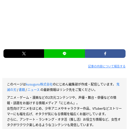
記事の内容について報告する
このページは
kusuguru株式会社
のにじめん編集部が作成・配信しています。
鬼
滅の刃
/
書籍
/
ニュース
の最新情報はリンク先をご覧ください。
アニメ・ゲーム・漫画などの2次元コンテンツや、声優・舞台・俳優などの情
報・話題をお届けする情報メディア「にじめん」。
女性向けアニメをはじめ、少年アニメやキャラクター作品、VTuberなどストリー
マーにも幅を広げ、オタクが気になる情報を幅広くお届けしています。
さらに、アンケート・ランキング・オタ活（推し活）お役立ち情報など、女性オ
タクがワクワク楽しめるようなコンテンツも発信しています。