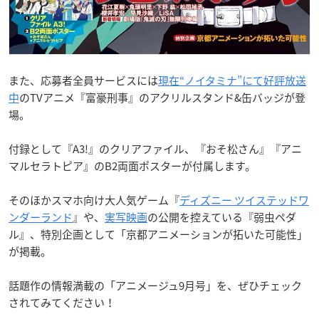
また、応募者全員サービスには
現在“ノイタミナ”にて好評放送
中
のTVアニメ『富豪刑事』のアクリルスタンド&缶バッジが登
場。
付録として『A3!』のクリアファイル、『おそ松さん』『アニ
マルセラトピア』のB2両面ポスターが付属します。
そのほかスマホ向け大人気ゲーム『
ディズニー ツイステッドワ
ンダーランド
』や、
実写映画
の公開を控えている『弱虫ペダ
ル』、特別企画として「京都アニメーションが拓いた可能性」
が掲載。
話題作の情報満載の「アニメージュ9月号」を、ぜひチェック
されてみてください！