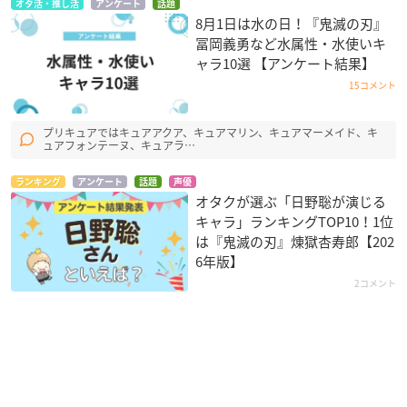
オタ活・推し活
アンケート
話題
8月1日は水の日！『鬼滅の刃』
冨岡義勇など水属性・水使いキ
ャラ10選 【アンケート結果】
15コメント
プリキュアではキュアアクア、キュアマリン、キュアマーメイド、キ
ュアフォンテーヌ、キュアラ…
ランキング
アンケート
話題
声優
オタクが選ぶ「日野聡が演じる
キャラ」ランキングTOP10！1位
は『鬼滅の刃』煉󠄁獄杏寿郎【202
6年版】
2コメント