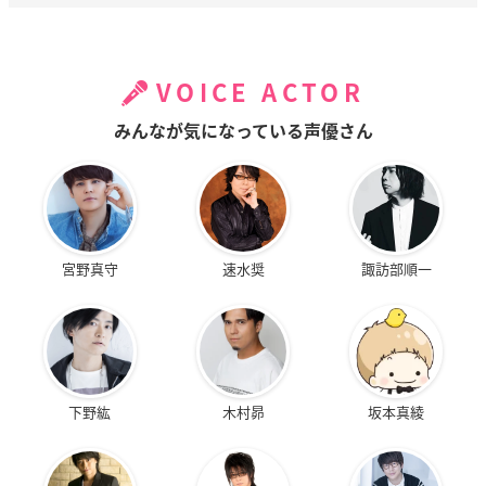
VOICE ACTOR
みんなが気になっている声優さん
宮野真守
速水奨
諏訪部順一
下野紘
木村昴
坂本真綾