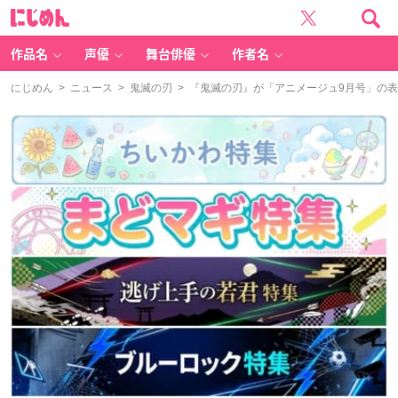
に
じ
め
ん
作品名
声優
舞台俳優
作者名
にじめん
>
ニュース
>
鬼滅の刃
> 『鬼滅の刃』が「アニメージュ9月号」の