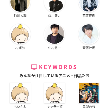
浪川大輔
森川智之
花江夏樹
村瀬歩
中村悠一
斉藤壮馬
KEYWORDS
みんなが注目しているアニメ・作品たち
ちいかわ
キャラ一覧
鬼滅の刃