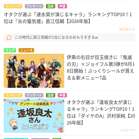
ランキング
アンケート
話題
声優
オタクが選ぶ「速水奨が演じるキャラ」ランキングTOP10！1
位は『炎の蜃気楼』直江信綱【2026年版】
14コメント
この時代に直江信綱が1位になるのおもろすぎるw
フェア
ニュース
伊黒の右目が目玉焼きに『鬼滅
の刃』×ジョイフル第3弾が8月1
8日開始！ぷっくりシールが貰え
る＆新メニュー7品
ランキング
アンケート
話題
声優
オタクが選ぶ「逢坂良太が演じ
るキャラ」ランキングTOP10！1
位は『ダイヤのA』沢村栄純【20
26年版】
2コメント