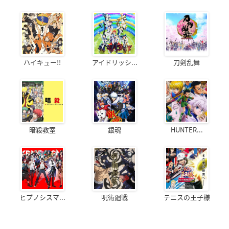
ハイキュー!!
アイドリッシ...
刀剣乱舞
暗殺教室
銀魂
HUNTER...
ヒプノシスマ...
呪術廻戦
テニスの王子様