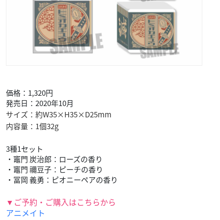
価格：1,320円
発売日：2020年10月
サイズ：約W35×H35×D25mm
内容量：1個32g
3種1セット
・竈門 炭治郎：ローズの香り
・竈門 禰豆子：ピーチの香り
・冨岡 義勇：ピオニーペアの香り
▼ご予約・ご購入はこちらから
アニメイト