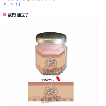
アニメイト
竈門 禰豆子