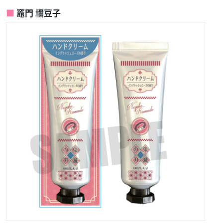
竈門 禰豆子