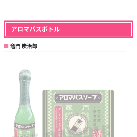
アロマバスボトル
竈門 炭治郎