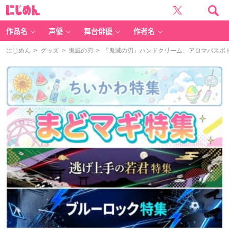
に
じ
め
ん
作品名
声優
舞台俳優
作者名
にじめん
>
グッズ
>
鬼滅の刃
> 『鬼滅の刃』ハンドクリーム、アロマバスボ