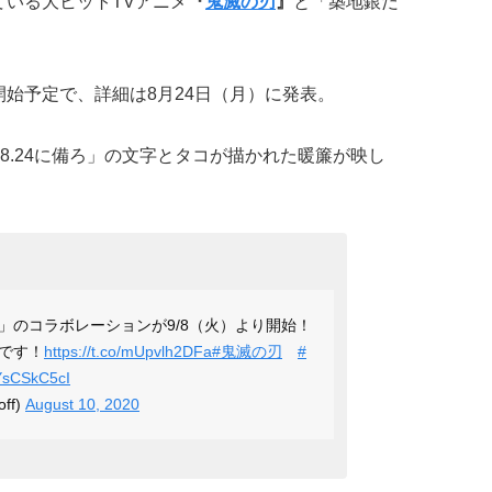
えている大ヒットTVアニメ
『
鬼滅の刃
』
と「築地銀だ
に開始予定で、詳細は8月24日（月）に発表。
8.24に備ろ」の文字とタコが描かれた暖簾が映し
」のコラボレーションが9/8（火）より開始！
定です！
https://t.co/mUpvlh2DFa
#鬼滅の刃
#
TYsCSkC5cI
ff)
August 10, 2020