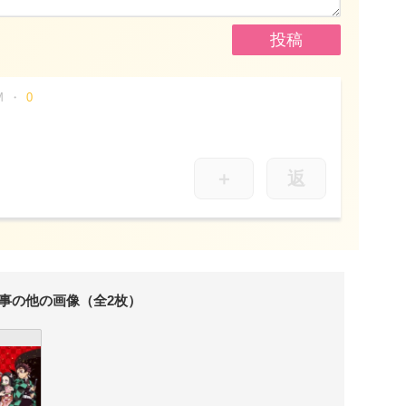
M
0
＋
返
事の他の画像（全2枚）