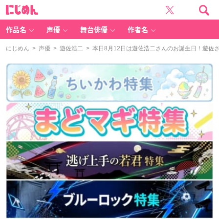
に
じ
め
ん
作品名
声優
舞台俳優
作者名
にじめん
>
声優
>
遊佐浩二
> 本日8月12日は遊佐浩二さんのお誕生日！遊佐