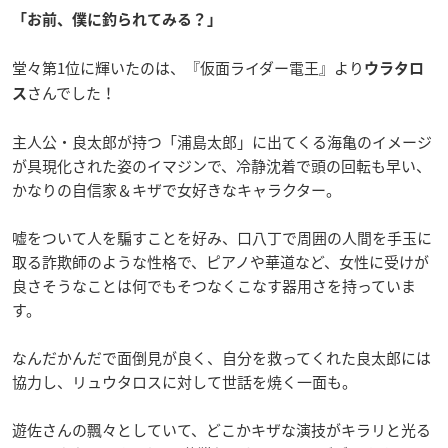
「お前、僕に釣られてみる？」
堂々第1位に輝いたのは、『仮面ライダー電王』より
ウラタロ
さんでした！
ス
主人公・良太郎が持つ「浦島太郎」に出てくる海亀のイメージ
が具現化された姿のイマジンで、冷静沈着で頭の回転も早い、
かなりの自信家＆キザで女好きなキャラクター。
嘘をついて人を騙すことを好み、口八丁で周囲の人間を手玉に
取る詐欺師のような性格で、ピアノや華道など、女性に受けが
良さそうなことは何でもそつなくこなす器用さを持っていま
す。
なんだかんだで面倒見が良く、自分を救ってくれた良太郎には
協力し、リュウタロスに対して世話を焼く一面も。
遊佐さんの飄々としていて、どこかキザな演技がキラリと光る