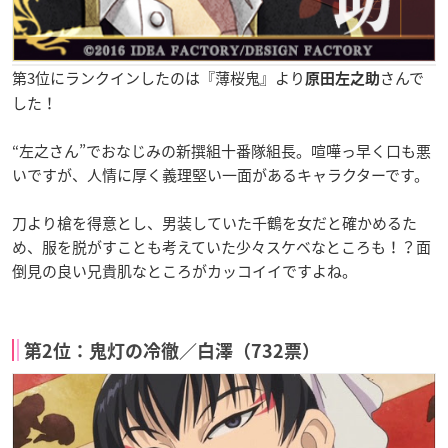
第3位にランクインしたのは『薄桜鬼』より
さんで
原田左之助
した！
“左之さん”でおなじみの新撰組十番隊組長。喧嘩っ早く口も悪
いですが、人情に厚く義理堅い一面があるキャラクターです。
刀より槍を得意とし、男装していた千鶴を女だと確かめるた
め、服を脱がすことも考えていた少々スケベなところも！？面
倒見の良い兄貴肌なところがカッコイイですよね。
第2位：鬼灯の冷徹／白澤（732票）