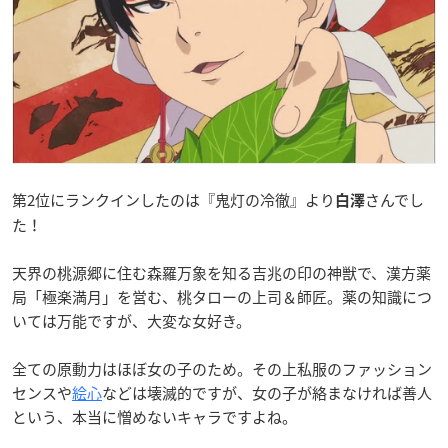
第2位にランクインしたのは『鬼灯の冷徹』より
さんでし
白澤
た！
天界の桃源郷に住む森羅万象を知る吉兆の印の神獣で、漢方薬
局「極楽満月」を営む、桃タローの上司＆師匠。薬の知識につ
いては万能ですが、大変な女好き。
全ての原動力はほぼ女の子のため。その上私服のファッション
センスや
絵心
などは壊滅的ですが、女の子が絡まなければ善人
という、本当に憎めないキャラですよね。