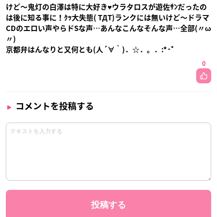
けど〜鬼灯の白澤は特に大好き♥ウラタロスが遊佐ｻﾝだったの
は後に知る事に！ｸｯ大失態( TДT)ランクには無いけど〜ドラマ
CDのエロい声やらドSな声…あんなこんなそんな声…全部(〃ω
〃)
京都弁はんなりと又何とも(人´∀｀)．☆．。．:*･ﾟ
0
コメントを投稿する