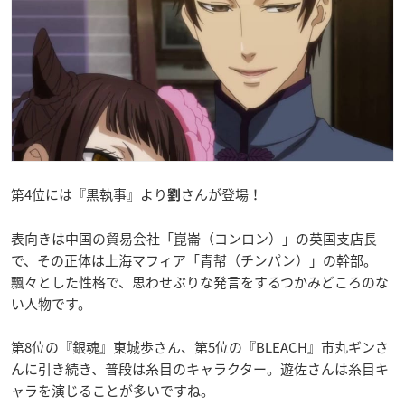
第4位には『黒執事』より
さんが登場！
劉
表向きは中国の貿易会社「崑崙（コンロン）」の英国支店長
で、その正体は上海マフィア「青幇（チンパン）」の幹部。
飄々とした性格で、思わせぶりな発言をするつかみどころのな
い人物です。
第8位の『銀魂』東城歩さん、第5位の『BLEACH』市丸ギンさ
んに引き続き、普段は糸目のキャラクター。遊佐さんは糸目キ
ャラを演じることが多いですね。