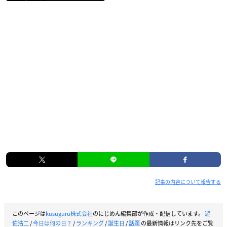
記事の内容について報告する
このページは
kusuguru株式会社
のにじめん編集部が作成・配信しています。
遊
佐浩二
/
今日は何の日？
/
ランキング
/
誕生日
/
話題
の最新情報はリンク先をご覧