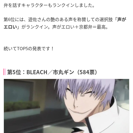
弁を話すキャラクターもランクインしました。
第6位には、遊佐さんの艶のある声を称賛しての選択肢「
声が
」がランクイン。声がエロい＋京都弁＝最高。
エロい
続いてTOP5の発表です！
第5位：BLEACH／市丸ギン（584票）