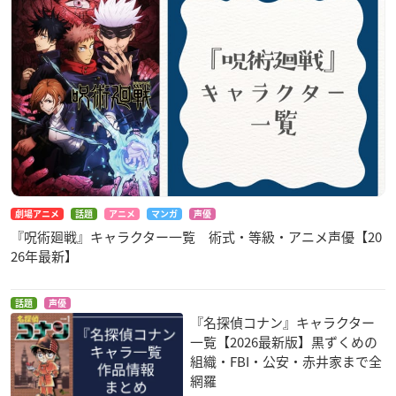
劇場アニメ
話題
アニメ
マンガ
声優
『呪術廻戦』キャラクター一覧 術式・等級・アニメ声優【20
26年最新】
話題
声優
『名探偵コナン』キャラクター
一覧【2026最新版】黒ずくめの
組織・FBI・公安・赤井家まで全
網羅