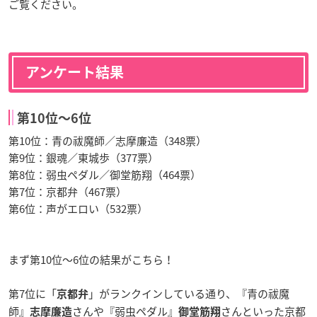
ご覧ください。
アンケート結果
第10位〜6位
第10位：青の祓魔師／志摩廉造（348票）
第9位：銀魂／東城歩（377票）
第8位：弱虫ペダル／御堂筋翔（464票）
第7位：京都弁（467票）
第6位：声がエロい（532票）
まず第10位〜6位の結果がこちら！
第7位に「
」がランクインしている通り、『青の祓魔
京都弁
師』
さんや『弱虫ペダル』
さんといった京都
志摩廉造
御堂筋翔