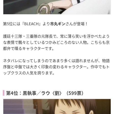
第5位には『BLEACH』より
さんが登場！
市丸ギン
護廷十三隊・三番隊の元隊長で、常に薄ら笑いを浮かべたよう
な表情で飄々としているつかみどころのない人物。こちらも京
都弁で喋るキャラクターです。
ネタバレになってしまうのであまり多くは語れませんが、物語
序盤と中盤では大きく印象の変わるキャラクター。作中でもト
ップクラスの人気を誇ります。
第4位：黒執事／ラウ〈劉〉（599票）