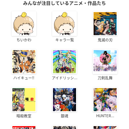
みんなが注目しているアニメ・作品たち
ちいかわ
キャラ一覧
鬼滅の刃
ハイキュー!!
アイドリッシ...
刀剣乱舞
暗殺教室
銀魂
HUNTER...