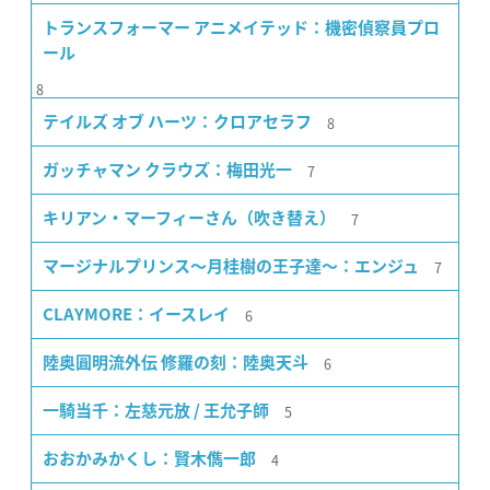
トランスフォーマー アニメイテッド：機密偵察員プロ
ール
8
8
テイルズ オブ ハーツ：クロアセラフ
7
ガッチャマン クラウズ：梅田光一
7
キリアン・マーフィーさん（吹き替え）
7
マージナルプリンス〜月桂樹の王子達〜：エンジュ
6
CLAYMORE：イースレイ
6
陸奥圓明流外伝 修羅の刻：陸奥天斗
5
一騎当千：左慈元放 / 王允子師
4
おおかみかくし：賢木儁一郎