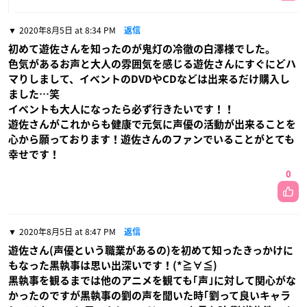
2020年8月5日 at 8:34 PM
返信
初めて遊佐さんを知ったのが鬼灯の冷徹の白澤様でした。
色気があるお声と大人の雰囲気を感じる遊佐さんにすぐにどハ
マりしまして、イベントのDVDやCDなどは出来るだけ購入し
ました…笑
イベントも大人になったら必ず行きたいです！！
遊佐さんがこれからも健康で元気に声優の活動が出来ることを
心から願っております！遊佐さんのファンでいることがとても
幸せです！
0
2020年8月5日 at 8:47 PM
返信
遊佐さん(声優という職業があるの)を初めて知ったきっかけに
もなった黒執事は思い出深いです！(*≧∀≦)
黒執事を観るまでは他のアニメを観ても｢声｣に対して関心がな
かったのですが黒執事の劉の声を聞いた時｢劉って良いキャラ