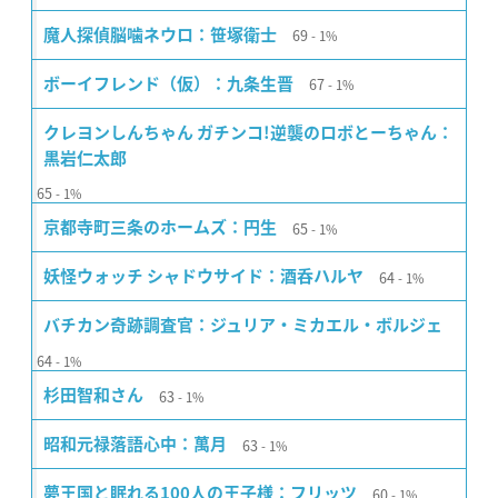
69
魔人探偵脳噛ネウロ：笹塚衛士
1%
67
ボーイフレンド（仮）：九条生晋
1%
クレヨンしんちゃん ガチンコ!逆襲のロボとーちゃん：
黒岩仁太郎
65
1%
65
京都寺町三条のホームズ：円生
1%
64
妖怪ウォッチ シャドウサイド：酒呑ハルヤ
1%
バチカン奇跡調査官：ジュリア・ミカエル・ボルジェ
64
1%
63
杉田智和さん
1%
63
昭和元禄落語心中：萬月
1%
60
夢王国と眠れる100人の王子様：フリッツ
1%