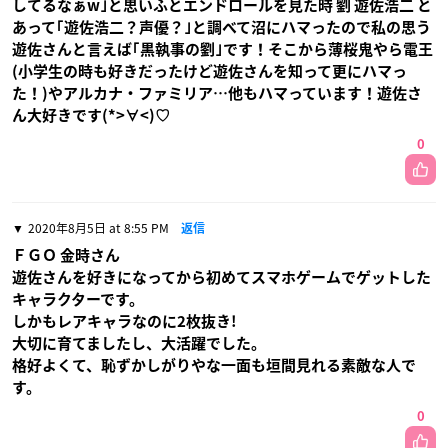
してるなぁw｣と思いふとエンドロールを見た時 劉 遊佐浩二 と
あって｢遊佐浩二？声優？｣と調べて沼にハマったので私の思う
遊佐さんと言えば｢黒執事の劉｣です！そこから薄桜鬼やら電王
(小学生の時も好きだったけど遊佐さんを知って更にハマっ
た！)やアルカナ・ファミリア…他もハマっています！遊佐さ
ん大好きです(*>∀<)♡
0
2020年8月5日 at 8:55 PM
返信
ＦＧＯ 金時さん
遊佐さんを好きになってから初めてスマホゲームでゲットした
キャラクターです。
しかもレアキャラなのに2枚抜き!
大切に育てましたし、大活躍でした。
格好よくて、恥ずかしがりやな一面も垣間見れる素敵な人で
す。
0