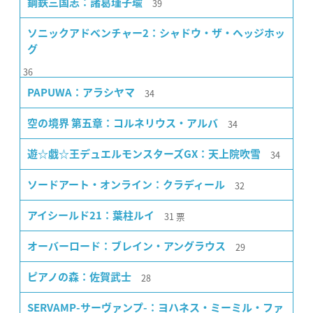
39
鋼鉄三国志：諸葛瑾子瑜
ソニックアドベンチャー2：シャドウ・ザ・ヘッジホッ
グ
36
34
PAPUWA：アラシヤマ
34
空の境界 第五章：コルネリウス・アルバ
34
遊☆戯☆王デュエルモンスターズGX：天上院吹雪
32
ソードアート・オンライン：クラディール
31
票
アイシールド21：葉柱ルイ
29
オーバーロード：ブレイン・アングラウス
28
ピアノの森：佐賀武士
SERVAMP-サーヴァンプ-：ヨハネス・ミーミル・ファ