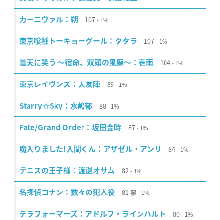
107
カーニヴァル：朔
1%
107
東京喰種トーキョーグール：タタラ
1%
104
曇天に笑う 〜宿命、双頭の風魔〜：壱雨
1%
89
東京レイヴンズ：大友陣
1%
88
Starry☆Sky：水嶋郁
1%
87
Fate/Grand Order：坂田金時
1%
84
魔入りました!入間くん：アザゼル・アンリ
1%
82
テニスの王子様：渡邊オサム
1%
81
票
名探偵コナン：数々の犯人役
1%
80
テラフォーマーズ：アドルフ・ラインハルト
1%