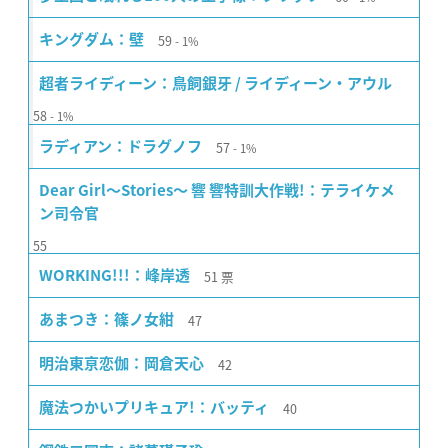
59
キングダム：壁
1%
超者ライディーン：鳥飼銀牙 / ライディーン・アウル
58
1%
57
ラディアン：ドラグノフ
1%
Dear Girl〜Stories〜 響 響特訓大作戦!：テライケメ
ン司令官
55
51
票
WORKING!!!：峰岸透
47
あまつき：篠ノ女紺
42
明治東亰恋伽：岡倉天心
40
魔法つかいプリキュア!：バッティ