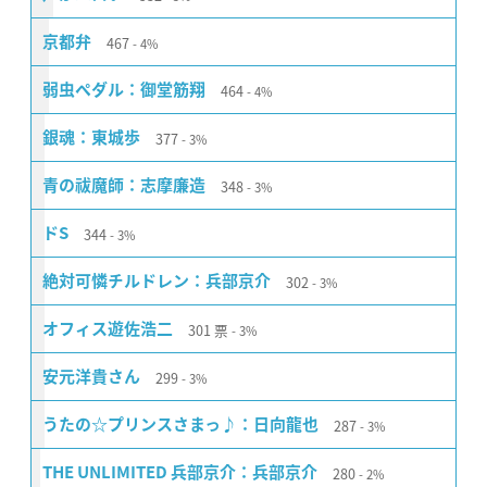
467
京都弁
4%
464
弱虫ペダル：御堂筋翔
4%
377
銀魂：東城歩
3%
348
青の祓魔師：志摩廉造
3%
344
ドS
3%
302
絶対可憐チルドレン：兵部京介
3%
301
票
オフィス遊佐浩二
3%
299
安元洋貴さん
3%
287
うたの☆プリンスさまっ♪：日向龍也
3%
280
THE UNLIMITED 兵部京介：兵部京介
2%