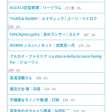
271
票
ACCA13区監察課：リーリウム
2%
TIGER & BUNNY：ルナティック / ユーリ・ペトロフ
230
2%
187
Fate/Apocrypha：赤のランサー / カルナ
2%
179
NORN9 ノルン+ノネット：加賀見一月
2%
アルカナ・ファミリア -La storia della Arcana Famig
lia-：ジョーリィ
154
1%
138
鳥海浩輔さん
1%
133
魔法少女 俺：兵衛
1%
124
不機嫌なモノノケ庵 續：行政
1%
120
真夜中のオカルト公務員：仙田礼二
1%