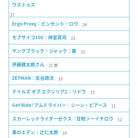
ウストゥス
27
24
Ergo Proxy：ビンセント・ロウ
23
モブサイコ100：神室真司
23
ヤングブラック・ジャック：藪
21
票
伊藤健太郎さん
19
ZETMAN：灰谷政次
15
テイルズ オブ エクシリア2：リドウ
12
Get Ride! アムドライバー：シーン・ピアース
12
スカーレッドライダーゼクス：甘粕ソーイチロウ
10
東のエデン：辻仁太郎