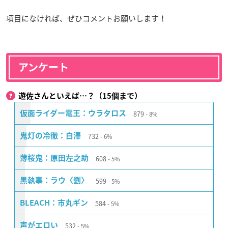
項目になければ、ぜひコメントお願いします！
アンケート
遊佐さんといえば…？（15個まで）
879
仮面ライダー電王：ウラタロス
8%
732
鬼灯の冷徹：白澤
6%
608
薄桜鬼：原田左之助
5%
599
黒執事：ラウ〈劉〉
5%
584
BLEACH：市丸ギン
5%
532
声がエロい
5%