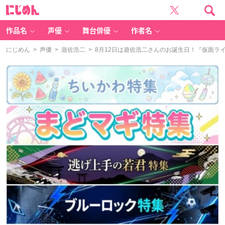
に
じ
め
ん
作品名
声優
舞台俳優
作者名
にじめん
>
声優
>
遊佐浩二
> 8月12日は遊佐浩二さんのお誕生日！『仮面