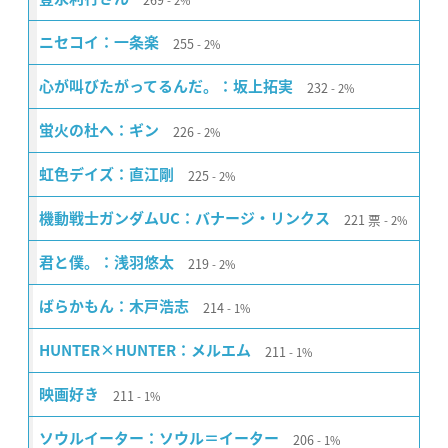
2%
255
ニセコイ：一条楽
2%
232
心が叫びたがってるんだ。：坂上拓実
2%
226
蛍火の杜へ：ギン
2%
225
虹色デイズ：直江剛
2%
221
票
機動戦士ガンダムUC：バナージ・リンクス
2%
219
君と僕。：浅羽悠太
2%
214
ばらかもん：木戸浩志
1%
211
HUNTER×HUNTER：メルエム
1%
211
映画好き
1%
206
ソウルイーター：ソウル＝イーター
1%