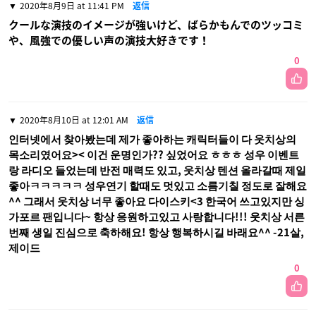
2020年8月9日 at 11:41 PM
返信
クールな演技のイメージが強いけど、ばらかもんでのツッコミ
や、風強での優しい声の演技大好きです！
0
2020年8月10日 at 12:01 AM
返信
인터넷에서 찾아봤는데 제가 좋아하는 캐릭터들이 다 웃치상의
목소리였어요>< 이건 운명인가?? 싶었어요 ㅎㅎㅎ 성우 이벤트
랑 라디오 들었는데 반전 매력도 있고, 웃치상 텐션 올라갈때 제일
좋아ㅋㅋㅋㅋㅋ 성우연기 할때도 멋있고 소름기칠 정도로 잘해요
^^ 그래서 웃치상 너무 좋아요 다이스키<3 한국어 쓰고있지만 싱
가포르 팬입니다~ 항상 응원하고있고 사랑합니다!!! 웃치상 서른
번째 생일 진심으로 축하해요! 항상 행복하시길 바래요^^ -21살,
제이드
0