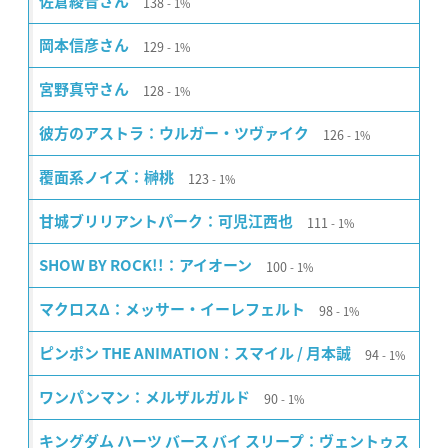
138
佐倉綾音さん
1%
129
岡本信彦さん
1%
128
宮野真守さん
1%
126
彼方のアストラ：ウルガー・ツヴァイク
1%
123
覆面系ノイズ：榊桃
1%
111
甘城ブリリアントパーク：可児江西也
1%
100
SHOW BY ROCK!!：アイオーン
1%
98
マクロスΔ：メッサー・イーレフェルト
1%
94
ピンポン THE ANIMATION：スマイル / 月本誠
1%
90
ワンパンマン：メルザルガルド
1%
キングダム ハーツ バース バイ スリープ：ヴェントゥス