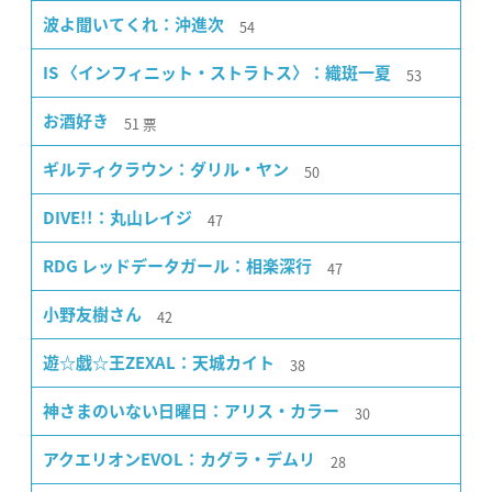
54
波よ聞いてくれ：沖進次
53
IS 〈インフィニット・ストラトス〉：織斑一夏
51
票
お酒好き
50
ギルティクラウン：ダリル・ヤン
47
DIVE!!：丸山レイジ
47
RDG レッドデータガール：相楽深行
42
小野友樹さん
38
遊☆戯☆王ZEXAL：天城カイト
30
神さまのいない日曜日：アリス・カラー
28
アクエリオンEVOL：カグラ・デムリ