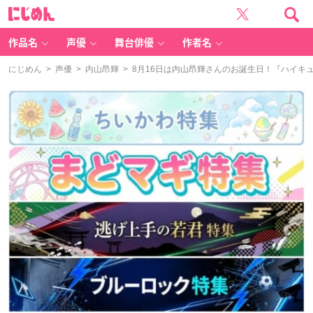
に
じ
め
ん
作品名
声優
舞台俳優
作者名
にじめん
>
声優
>
内山昂輝
> 8月16日は内山昂輝さんのお誕生日！『ハイキュー!