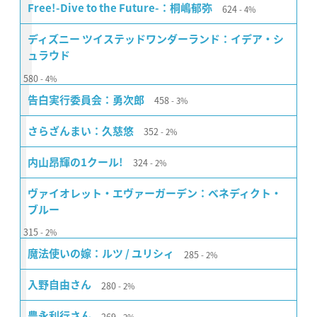
624
Free!-Dive to the Future-：桐嶋郁弥
4%
ディズニー ツイステッドワンダーランド：イデア・シ
ュラウド
580
4%
458
告白実行委員会：勇次郎
3%
352
さらざんまい：久慈悠
2%
324
内山昂輝の1クール!
2%
ヴァイオレット・エヴァーガーデン：べネディクト・
ブルー
315
2%
285
魔法使いの嫁：ルツ / ユリシィ
2%
280
入野自由さん
2%
269
豊永利行さん