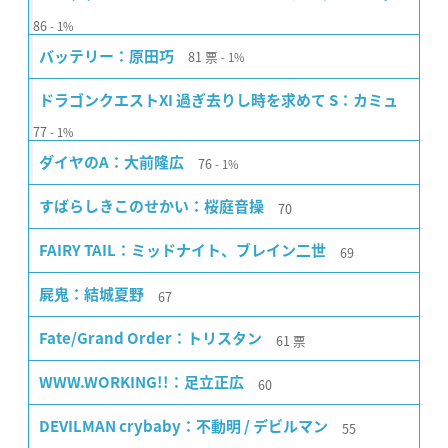
86
1%
81
票
バッテリー：原田巧
1%
ドラゴンクエストXI 過ぎ去りし時を求めて S：カミュ
77
1%
76
ダイヤのA：大前隆広
1%
70
すばらしきこのせかい：桜庭音操
69
FAIRY TAIL：ミッドナイト、ブレイン二世
67
屍鬼：結城夏野
61
票
Fate/Grand Order：トリスタン
60
WWW.WORKING!!：足立正広
55
DEVILMAN crybaby：不動明 / デビルマン