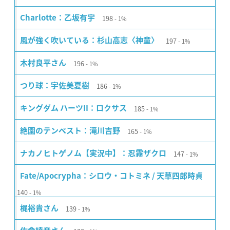
198
Charlotte：乙坂有宇
1%
197
風が強く吹いている：杉山高志〈神童〉
1%
196
木村良平さん
1%
186
つり球：宇佐美夏樹
1%
185
キングダム ハーツII：ロクサス
1%
165
絶園のテンペスト：滝川吉野
1%
147
ナカノヒトゲノム【実況中】：忍霧ザクロ
1%
Fate/Apocrypha：シロウ・コトミネ / 天草四郎時貞
140
1%
139
梶裕貴さん
1%