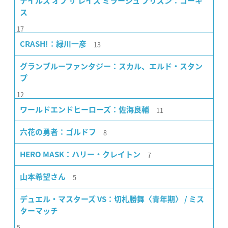
テイルズ オブ ザ レイズ ミラージュ プリズン：コーキ
ス
17
13
CRASH!：緑川一彦
グランブルーファンタジー：スカル、エルド・スタン
プ
12
11
ワールドエンドヒーローズ：佐海良輔
8
六花の勇者：ゴルドフ
7
HERO MASK：ハリー・クレイトン
5
山本希望さん
デュエル・マスターズ VS：切札勝舞〈青年期〉 / ミス
ターマッチ
5