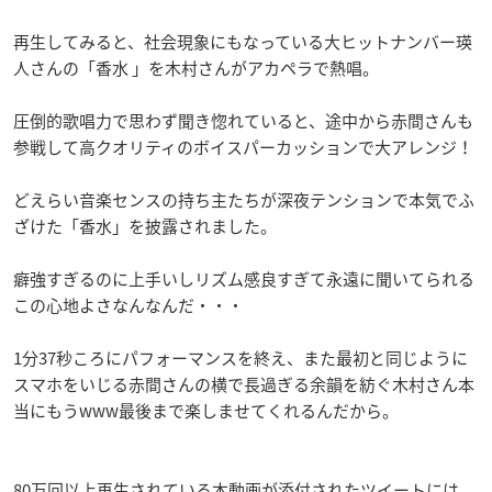
再生してみると、社会現象にもなっている大ヒットナンバー瑛
人さんの「香水 」を木村さんがアカペラで熱唱。
圧倒的歌唱力で思わず聞き惚れていると、途中から赤間さんも
参戦して高クオリティのボイスパーカッションで大アレンジ！
どえらい音楽センスの持ち主たちが深夜テンションで本気でふ
ざけた「香水」を披露されました。
癖強すぎるのに上手いしリズム感良すぎて永遠に聞いてられる
この心地よさなんなんだ・・・
1分37秒ころにパフォーマンスを終え、また最初と同じように
スマホをいじる赤間さんの横で長過ぎる余韻を紡ぐ木村さん本
当にもうwww最後まで楽しませてくれるんだから。
80万回以上再生されている本動画が添付されたツイートには