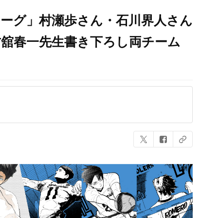
Vリーグ」村瀬歩さん・石川界人さん
古舘春一先生書き下ろし両チーム