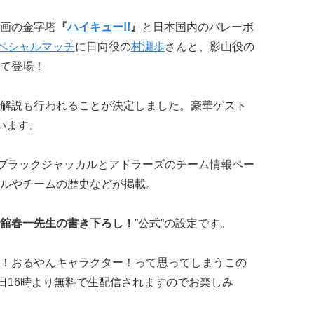
画の金字塔
『
ハイキュー!!
』
と日本国内のバレーボ
ペシャルマッチ
に日向役の
村瀬歩
さんと、影山役の
て登場！
解説も行われることが決定しました。豪華ゲスト
います。
ブラックジャッカルとアドラーズのチーム情報ペー
ルやチームの歴史などが掲載。
舘春一先生の書き下ろし！
”公式”の設定です。
！おるやんキャラクター！って思ってしまうこの
6日16時より無料で生配信されますのでお楽しみ